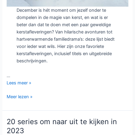
December is hét moment om jezelf onder te
dompelen in de magie van kerst, en wat is er
beter dan dat te doen met een paar geweldige
kerstafleveringen? Van hilarische avonturen tot
hartverwarmende familiedrama’s: deze lijst biedt
voor ieder wat wils. Hier zijn onze favoriete
kerstafleveringen, inclusief titels en uitgebreide
beschrijvingen.
…
De
Lees meer »
Leukste
De
Meer lezen »
Kerstafleveringen
Leukste
om
Kerstafleveringen
in
om
de
20 series om naar uit te kijken in
in
kerstsfeer
2023
de
te