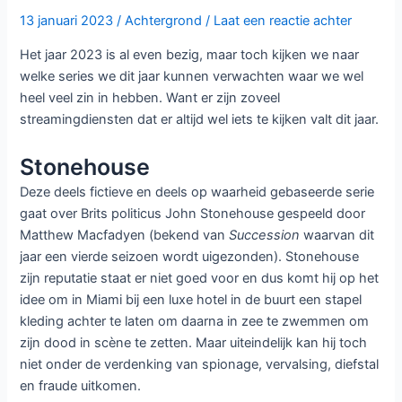
kerstsfeer
Komen
13 januari 2023
/
Achtergrond
/
Laat een reactie achter
te
Het jaar 2023 is al even bezig, maar toch kijken we naar
Komen
welke series we dit jaar kunnen verwachten waar we wel
heel veel zin in hebben. Want er zijn zoveel
streamingdiensten dat er altijd wel iets te kijken valt dit jaar.
Stonehouse
Deze deels fictieve en deels op waarheid gebaseerde serie
gaat over Brits politicus John Stonehouse gespeeld door
Matthew Macfadyen (bekend van
Succession
waarvan dit
jaar een vierde seizoen wordt uigezonden). Stonehouse
zijn reputatie staat er niet goed voor en dus komt hij op het
idee om in Miami bij een luxe hotel in de buurt een stapel
kleding achter te laten om daarna in zee te zwemmen om
zijn dood in scène te zetten. Maar uiteindelijk kan hij toch
niet onder de verdenking van spionage, vervalsing, diefstal
en fraude uitkomen.