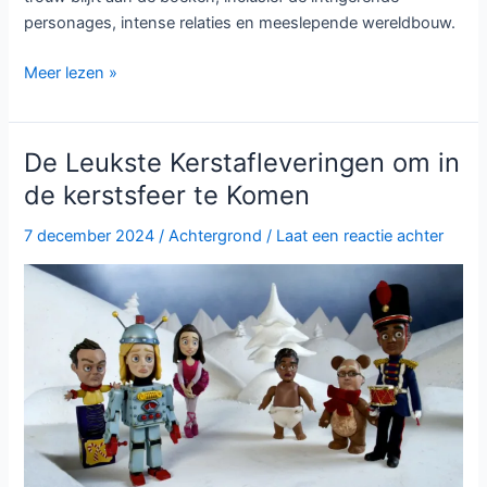
personages, intense relaties en meeslepende wereldbouw.
Wat
Meer lezen »
we
weten
over
De Leukste Kerstafleveringen om in
de
de kerstsfeer te Komen
Fourth
Wing
7 december 2024
/
Achtergrond
/
Laat een reactie achter
tv-
serie