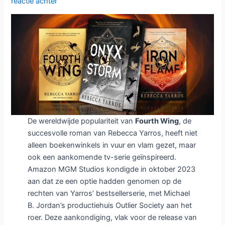
reactie achter
Post
Office:
Hoe
een
IT-
systeem
meer
dan
700
onschuldigen
De wereldwijde populariteit van
Fourth Wing
, de
ruïneerde
succesvolle roman van Rebecca Yarros, heeft niet
alleen boekenwinkels in vuur en vlam gezet, maar
ook een aankomende tv-serie geïnspireerd.
Amazon MGM Studios kondigde in oktober 2023
aan dat ze een optie hadden genomen op de
rechten van Yarros’ bestsellerserie, met Michael
B. Jordan’s productiehuis Outlier Society aan het
roer. Deze aankondiging, vlak voor de release van