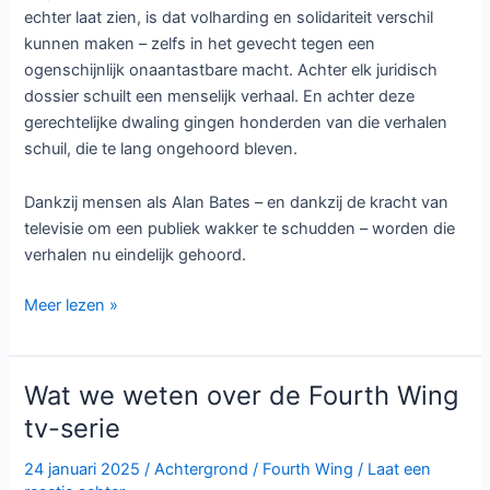
echter laat zien, is dat volharding en solidariteit verschil
kunnen maken – zelfs in het gevecht tegen een
ogenschijnlijk onaantastbare macht. Achter elk juridisch
dossier schuilt een menselijk verhaal. En achter deze
gerechtelijke dwaling gingen honderden van die verhalen
schuil, die te lang ongehoord bleven.
Dankzij mensen als Alan Bates – en dankzij de kracht van
televisie om een publiek wakker te schudden – worden die
verhalen nu eindelijk gehoord.
Het
Meer lezen »
ware
schandaal
achter
Wat we weten over de Fourth Wing
Mr
tv-serie
Bates
vs
24 januari 2025
/
Achtergrond
/
Fourth Wing
/
Laat een
The