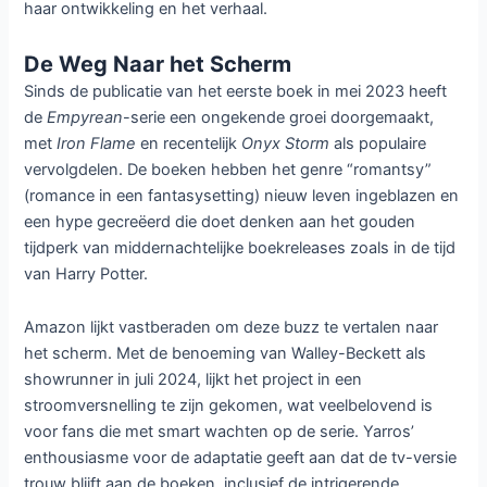
haar ontwikkeling en het verhaal.
De Weg Naar het Scherm
Sinds de publicatie van het eerste boek in mei 2023 heeft
de
Empyrean
-serie een ongekende groei doorgemaakt,
met
Iron Flame
en recentelijk
Onyx Storm
als populaire
vervolgdelen. De boeken hebben het genre “romantsy”
(romance in een fantasysetting) nieuw leven ingeblazen en
een hype gecreëerd die doet denken aan het gouden
tijdperk van middernachtelijke boekreleases zoals in de tijd
van Harry Potter.
Amazon lijkt vastberaden om deze buzz te vertalen naar
het scherm. Met de benoeming van Walley-Beckett als
showrunner in juli 2024, lijkt het project in een
stroomversnelling te zijn gekomen, wat veelbelovend is
voor fans die met smart wachten op de serie. Yarros’
enthousiasme voor de adaptatie geeft aan dat de tv-versie
trouw blijft aan de boeken, inclusief de intrigerende