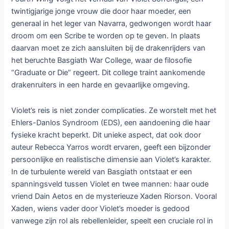
twintigjarige jonge vrouw die door haar moeder, een
generaal in het leger van Navarra, gedwongen wordt haar
droom om een Scribe te worden op te geven. In plaats
daarvan moet ze zich aansluiten bij de drakenrijders van
het beruchte Basgiath War College, waar de filosofie
“Graduate or Die” regeert. Dit college traint aankomende
drakenruiters in een harde en gevaarlijke omgeving.
Violet’s reis is niet zonder complicaties. Ze worstelt met het
Ehlers-Danlos Syndroom (EDS), een aandoening die haar
fysieke kracht beperkt. Dit unieke aspect, dat ook door
auteur Rebecca Yarros wordt ervaren, geeft een bijzonder
persoonlijke en realistische dimensie aan Violet’s karakter.
In de turbulente wereld van Basgiath ontstaat er een
spanningsveld tussen Violet en twee mannen: haar oude
vriend Dain Aetos en de mysterieuze Xaden Riorson. Vooral
Xaden, wiens vader door Violet’s moeder is gedood
vanwege zijn rol als rebellenleider, speelt een cruciale rol in