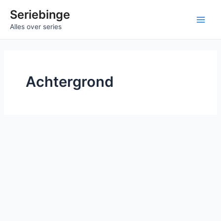
Ga
Seriebinge
naar
Main
Alles over series
de
inhoud
Men
Achtergrond