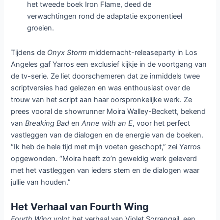
het tweede boek Iron Flame, deed de
verwachtingen rond de adaptatie exponentieel
groeien.
Tijdens de
Onyx Storm
middernacht-releaseparty in Los
Angeles gaf Yarros een exclusief kijkje in de voortgang van
de tv-serie. Ze liet doorschemeren dat ze inmiddels twee
scriptversies had gelezen en was enthousiast over de
trouw van het script aan haar oorspronkelijke werk. Ze
prees vooral de showrunner Moira Walley-Beckett, bekend
van
Breaking Bad
en
Anne with an E
, voor het perfect
vastleggen van de dialogen en de energie van de boeken.
“Ik heb de hele tijd met mijn voeten geschopt,” zei Yarros
opgewonden. “Moira heeft zo’n geweldig werk geleverd
met het vastleggen van ieders stem en de dialogen waar
jullie van houden.”
Het Verhaal van Fourth Wing
Fourth Wing
volgt het verhaal van Violet Sorrengail, een