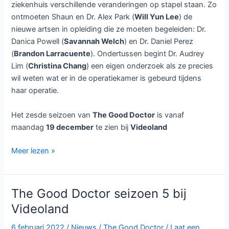
ziekenhuis verschillende veranderingen op stapel staan. Zo
ontmoeten Shaun en Dr. Alex Park (
Will Yun Lee
) de
nieuwe artsen in opleiding die ze moeten begeleiden: Dr.
Danica Powell (
Savannah Welch
) en Dr. Daniel Perez
(
Brandon Larracuente
). Ondertussen begint Dr. Audrey
Lim (
Christina Chang
) een eigen onderzoek als ze precies
wil weten wat er in de operatiekamer is gebeurd tijdens
haar operatie.
Het zesde seizoen van
The Good Doctor
is vanaf
maandag
19 december
te zien bij
Videoland
The
Meer lezen »
Good
Doctor
seizoen
The Good Doctor seizoen 5 bij
6
Videoland
bij
Videoland
6 februari 2022
/
Nieuws
/
The Good Doctor
/
Laat een