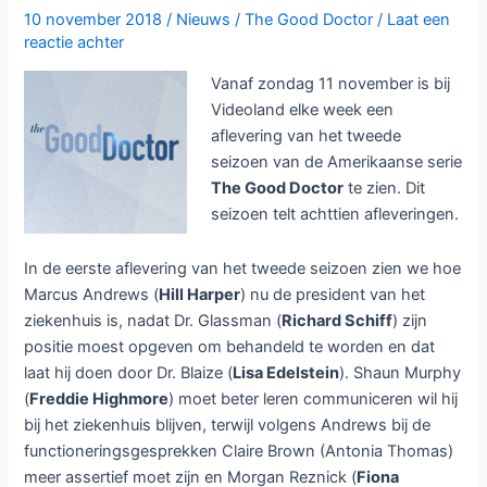
Videoland
10 november 2018
/
Nieuws
/
The Good Doctor
/
Laat een
en
reactie achter
RTL8
Vanaf zondag 11 november is bij
Videoland elke week een
aflevering van het tweede
seizoen van de Amerikaanse serie
The Good Doctor
te zien. Dit
seizoen telt achttien afleveringen.
In de eerste aflevering van het tweede seizoen zien we hoe
Marcus Andrews (
Hill Harper
) nu de president van het
ziekenhuis is, nadat Dr. Glassman (
Richard Schiff
) zijn
positie moest opgeven om behandeld te worden en dat
laat hij doen door Dr. Blaize (
Lisa Edelstein
). Shaun Murphy
(
Freddie Highmore
) moet beter leren communiceren wil hij
bij het ziekenhuis blijven, terwijl volgens Andrews bij de
functioneringsgesprekken Claire Brown (Antonia Thomas)
meer assertief moet zijn en Morgan Reznick (
Fiona