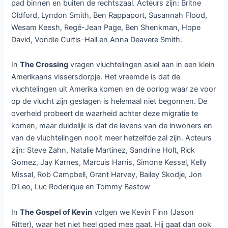
pad binnen en buiten de rechtszaal. Acteurs zijn: Britne
Oldford, Lyndon Smith, Ben Rappaport, Susannah Flood,
Wesam Keesh, Regé-Jean Page, Ben Shenkman, Hope
David, Vondie Curtis-Hall en Anna Deavere Smith.
In
The Crossing
vragen vluchtelingen asiel aan in een klein
Amerikaans vissersdorpje. Het vreemde is dat de
vluchtelingen uit Amerika komen en de oorlog waar ze voor
op de vlucht zijn geslagen is helemaal niet begonnen. De
overheid probeert de waarheid achter deze migratie te
komen, maar duidelijk is dat de levens van de inwoners en
van de vluchtelingen nooit meer hetzelfde zal zijn. Acteurs
zijn: Steve Zahn, Natalie Martinez, Sandrine Holt, Rick
Gomez, Jay Karnes, Marcuis Harris, Simone Kessel, Kelly
Missal, Rob Campbell, Grant Harvey, Bailey Skodje, Jon
D’Leo, Luc Roderique en Tommy Bastow
In
The Gospel of Kevin
volgen we Kevin Finn (Jason
Ritter), waar het niet heel goed mee gaat. Hij gaat dan ook