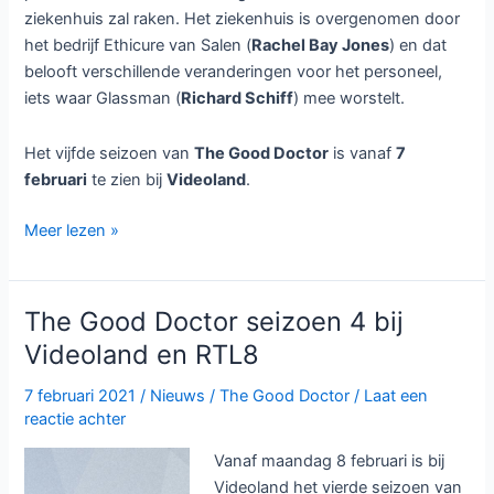
ziekenhuis zal raken. Het ziekenhuis is overgenomen door
het bedrijf Ethicure van Salen (
Rachel Bay Jones
) en dat
belooft verschillende veranderingen voor het personeel,
iets waar Glassman (
Richard Schiff
) mee worstelt.
Het vijfde seizoen van
The Good Doctor
is vanaf
7
februari
te zien bij
Videoland
.
The
Meer lezen »
Good
Doctor
seizoen
The Good Doctor seizoen 4 bij
5
Videoland en RTL8
bij
Videoland
7 februari 2021
/
Nieuws
/
The Good Doctor
/
Laat een
reactie achter
Vanaf maandag 8 februari is bij
Videoland het vierde seizoen van