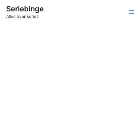
Ga
Seriebinge
naar
Ma
Alles over series
de
inhoud
Me