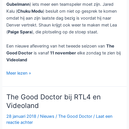
Gubelmann
) iets meer een teamspeler moet zijn. Jared
Kalu (
Chuku Modu
) besluit om niet op gesprek te komen
omdat hij aan zijn laatste dag bezig is voordat hij naar
Denver vertrekt. Shaun krijgt ook weer te maken met Lea
(
Paige Spara
), die plotseling op de stoep staat.
Een nieuwe aflevering van het tweede seizoen van
The
Good Doctor
is vanaf
11 november
elke zondag te zien bij
Videoland
Tweede
Meer lezen »
seizoen
The
Good
The Good Doctor bij RTL4 en
Doctor
Videoland
bij
Videoland
28 januari 2018
/
Nieuws
/
The Good Doctor
/
Laat een
reactie achter