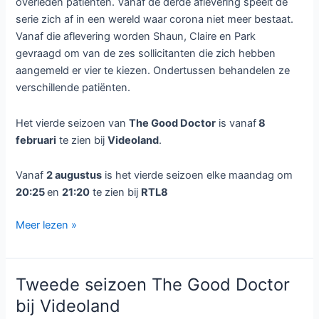
overleden patiënten. Vanaf de derde aflevering speelt de
serie zich af in een wereld waar corona niet meer bestaat.
Vanaf die aflevering worden Shaun, Claire en Park
gevraagd om van de zes sollicitanten die zich hebben
aangemeld er vier te kiezen. Ondertussen behandelen ze
verschillende patiënten.
Het vierde seizoen van
The Good Doctor
is vanaf
8
februari
te zien bij
Videoland
.
Vanaf
2 augustus
is het vierde seizoen elke maandag om
20:25
en
21:20
te zien bij
RTL8
The
Meer lezen »
Good
Doctor
seizoen
Tweede seizoen The Good Doctor
4
bij Videoland
bij