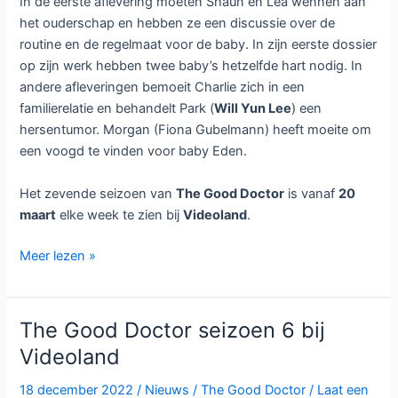
In de eerste aflevering moeten Shaun en Lea wennen aan
het ouderschap en hebben ze een discussie over de
routine en de regelmaat voor de baby. In zijn eerste dossier
op zijn werk hebben twee baby’s hetzelfde hart nodig. In
andere afleveringen bemoeit Charlie zich in een
familierelatie en behandelt Park (
Will Yun Lee
) een
hersentumor. Morgan (Fiona Gubelmann) heeft moeite om
een voogd te vinden voor baby Eden.
Het zevende seizoen van
The Good Doctor
is vanaf
20
maart
elke week te zien bij
Videoland
.
Laatste
Meer lezen »
seizoen
The
Good
The Good Doctor seizoen 6 bij
Doctor
Videoland
bij
Videoland
18 december 2022
/
Nieuws
/
The Good Doctor
/
Laat een