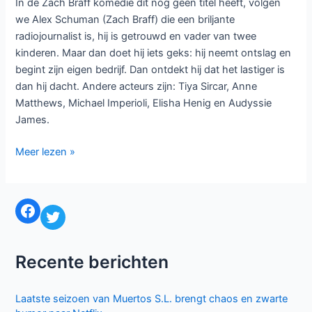
In de Zach Braff komedie dit nog geen titel heeft, volgen
we Alex Schuman (Zach Braff) die een briljante
radiojournalist is, hij is getrouwd en vader van twee
kinderen. Maar dan doet hij iets geks: hij neemt ontslag en
begint zijn eigen bedrijf. Dan ontdekt hij dat het lastiger is
dan hij dacht. Andere acteurs zijn: Tiya Sircar, Anne
Matthews, Michael Imperioli, Elisha Henig en Audyssie
James.
ABC
Meer lezen »
kondigt
oa
The
Facebook
Twitter
Crossing,
For
The
Recente berichten
People
en
Laatste seizoen van Muertos S.L. brengt chaos en zwarte
The