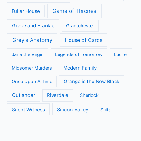
Game of Thrones
Fuller House
Grace and Frankie
Grantchester
Grey's Anatomy
House of Cards
Jane the Virgin
Legends of Tomorrow
Lucifer
Modern Family
Midsomer Murders
Orange is the New Black
Once Upon A Time
Outlander
Riverdale
Sherlock
Silicon Valley
Silent Witness
Suits
The Big Bang Theory
The Blacklist
The Brokenwood Mysteries
The Crown