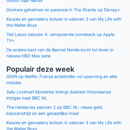
humor naar Netflix
Mayer
aan
Donkere geheimen en paranoia in The Shards op Disney+
Keuzes en gevoelens botsen in seizoen 3 van My Life with
the Walter Boys
Ted Lasso seizoen 4: verrassende comeback op Apple
TV+
De andere kant van de Bennet familie komt tot leven in
nieuwe HBO Max serie
Populair deze week
GIGN op Netflix: Franse actiethriller vol spanning en elite
missies
Sally Lockhart Mysteries brengt duistere Victoriaanse
intriges naar BBC NL
The Hardacres seizoen 2 op BBC NL: nieuw geld,
klassenstrijd en een gevaarlijke rivaal
Keuzes en gevoelens botsen in seizoen 3 van My Life with
the Walter Boys