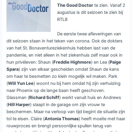
The Good Doctor
te zien. Vanaf 2
augustus is dit seizoen te zien bij
RTL8
De eerste twee afleveringen van
dit seizoen staan in het teken van corona. Ook de dokters
van het St. Bonaventureziekenhuis hebben last van de
pandemie, en niet alleen in het ziekenhuis zelf maar ook in
hun privéleven: Shaun (
Freddie Highmore
) en Lea (
Paige
Spara
) zijn van elkaar gescheiden omdat Shaun de kans
om haar te besmetten zo klein mogelijk wil maken. Park
(
Will Yun Lee
) woont nu bij hem omdat hij zijn verhuizing
naar Phoenix op de lange baan heeft geschoven.
Glassman (
Richard Schiff
) werkt vanuit huis en Andrews
(
Hill Harper
) slaapt in de garage om zijn vrouw te
beschermen. Maar na verloop van tijd begint de situatie zijn
tol te eisen. Claire (
Antonia Thomas
) heeft moeite met haar
rouwproces en brengt persoonlijke spullen terug van