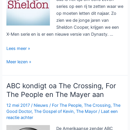
series op een rij te zetten waar we
op moeten letten dit najaar. Zo
zien we de jonge jaren van
Sheldon Cooper, krijgen we een
X-Men serie en is er een nieuwe versie van Dynasty. …
Zeven
Lees meer »
Amerikaanse
Zeven
Meer lezen »
series
Amerikaanse
om
series
op
om
te
ABC kondigt oa The Crossing, For
op
letten
The People en The Mayer aan
te
in
letten
najaar
12 mei 2017
/
Nieuws
/
For The People
,
The Crossing
,
The
in
2017
Good Doctor
,
The Gospel of Kevin
,
The Mayor
/
Laat een
najaar
reactie achter
2017
De Amerikaanse zender ABC