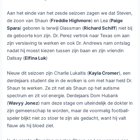
Aan het einde van het zesde seizoen zagen we dat Steven,
de zoon van Shaun (
Freddie Highmore
) en Lea (
Paige
Spara
) geboren is terwijl Glassman (
Richard Schiff
) niet bij
de geboorte kon zijn. Dr. Perez vertrok naar Texas om aan
zijn verslaving te werken en ook Dr. Andrews nam ontslag
nadat hij moest kiezen tussen zijn baan en zijn vriendin
Dalisay (
Elfina Luk
)
Nieuw dit seizoen zijn Charlie Lukaitis (
Kayla Cromer
), een
derdejaars student die in de wolken is om met haar held Dr.
Shaun te werken. Ze zit net als Shaun op het autisme
spectrum en zit vol energie. Derdejaars Dom Hubank
(
Wavyy Jonez
) nam deze stage om uiteindelijk de dokter in
zijn gemeenschap te worden, maar de voormalig football-
speler blijkt niet zo stoer te zijn als gedacht, want hij valt
flauw als hij bloed ziet.