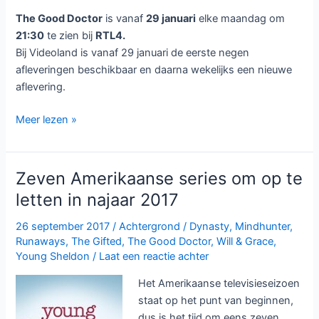
The Good Doctor
is vanaf
29 januari
elke maandag om
21:30
te zien bij
RTL4.
Bij Videoland is vanaf 29 januari de eerste negen
afleveringen beschikbaar en daarna wekelijks een nieuwe
aflevering.
The
Meer lezen »
Good
Doctor
bij
Zeven Amerikaanse series om op te
RTL4
letten in najaar 2017
en
Videoland
26 september 2017
/
Achtergrond
/
Dynasty
,
Mindhunter
,
Runaways
,
The Gifted
,
The Good Doctor
,
Will & Grace
,
Young Sheldon
/
Laat een reactie achter
Het Amerikaanse televisieseizoen
staat op het punt van beginnen,
dus is het tijd om eens zeven