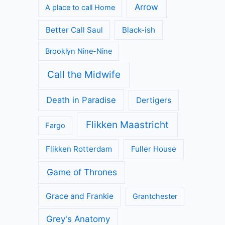
Arrow
A place to call Home
Better Call Saul
Black-ish
Brooklyn Nine-Nine
Call the Midwife
Death in Paradise
Dertigers
Flikken Maastricht
Fargo
Flikken Rotterdam
Fuller House
Game of Thrones
Grace and Frankie
Grantchester
Grey's Anatomy