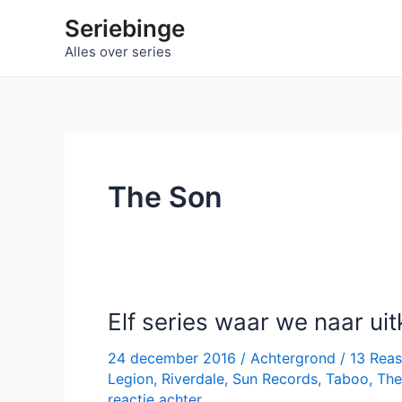
Ga
Seriebinge
naar
Alles over series
de
inhoud
The Son
Elf series waar we naar uit
24 december 2016
/
Achtergrond
/
13 Rea
Legion
,
Riverdale
,
Sun Records
,
Taboo
,
The
reactie achter