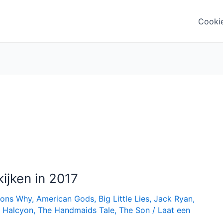
Cooki
kijken in 2017
sons Why
,
American Gods
,
Big Little Lies
,
Jack Ryan
,
 Halcyon
,
The Handmaids Tale
,
The Son
/
Laat een