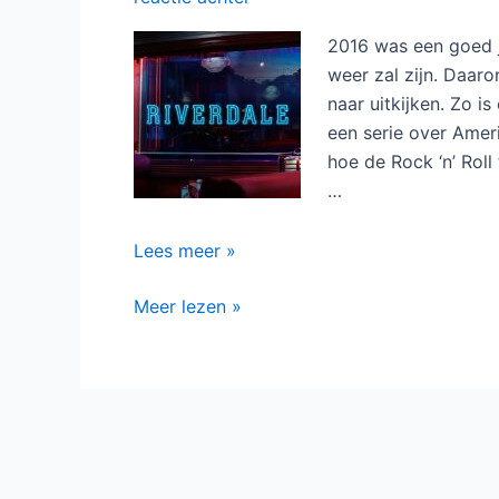
2016 was een goed ja
weer zal zijn. Daaro
naar uitkijken. Zo i
een serie over Ameri
hoe de Rock ‘n’ Roll
…
Elf
Lees meer »
series
Elf
Meer lezen »
waar
series
we
waar
naar
we
uitkijken
naar
in
uitkijken
2017
in