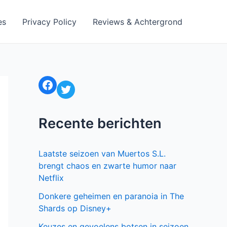
es
Privacy Policy
Reviews & Achtergrond
Facebook
Twitter
Recente berichten
Laatste seizoen van Muertos S.L.
brengt chaos en zwarte humor naar
Netflix
Donkere geheimen en paranoia in The
Shards op Disney+
Keuzes en gevoelens botsen in seizoen