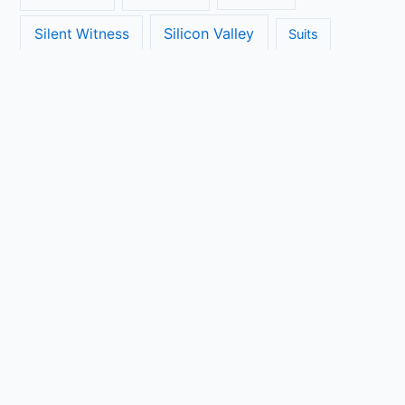
Silicon Valley
Silent Witness
Suits
The Big Bang Theory
The Blacklist
The Brokenwood Mysteries
The Crown
The Flash
The Handmaids Tale
The Walking Dead
The Ranch
Transparent
True Detective
Veep
Vera
Unbreakable Kimmy Schmidt
Vikings
Copyright © 2026 Seriebinge | Powered by
Astra WordPress