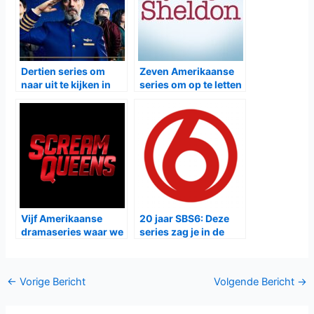
Dertien series om
Zeven Amerikaanse
naar uit te kijken in
series om op te letten
2020
in najaar 2017
Vijf Amerikaanse
20 jaar SBS6: Deze
dramaseries waar we
series zag je in de
naar uitkijken in
eerste week
najaar 2015
Bericht
←
Vorige Bericht
Volgende Bericht
→
navigatie