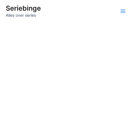
Ga
Seriebinge
naar
Ma
Alles over series
de
inhoud
Me