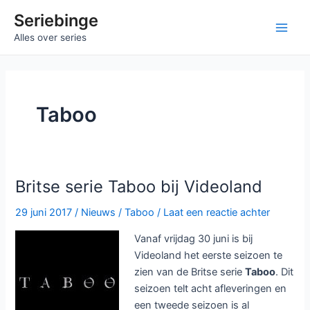
Ga
Seriebinge
naar
Main
Alles over series
de
inhoud
Men
Taboo
Britse serie Taboo bij Videoland
29 juni 2017
/
Nieuws
/
Taboo
/
Laat een reactie achter
Vanaf vrijdag 30 juni is bij
Videoland het eerste seizoen te
zien van de Britse serie
Taboo
. Dit
seizoen telt acht afleveringen en
een tweede seizoen is al