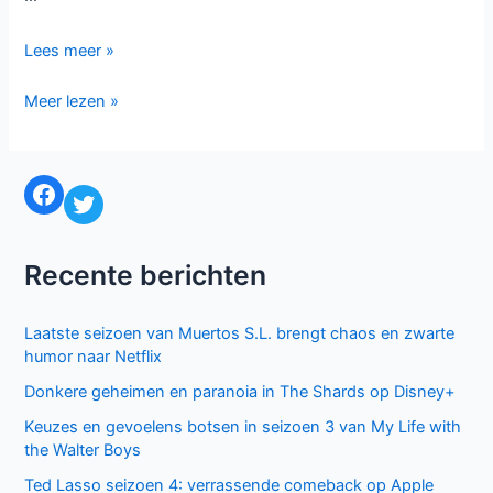
Elf
Lees meer »
series
Elf
Meer lezen »
waar
series
we
waar
naar
we
uitkijken
Facebook
Twitter
naar
in
uitkijken
2017
in
Recente berichten
2017
Laatste seizoen van Muertos S.L. brengt chaos en zwarte
humor naar Netflix
Donkere geheimen en paranoia in The Shards op Disney+
Keuzes en gevoelens botsen in seizoen 3 van My Life with
the Walter Boys
Ted Lasso seizoen 4: verrassende comeback op Apple