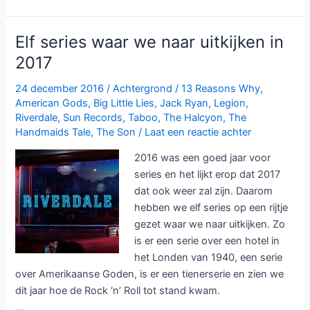
serie
Taboo
bij
Elf series waar we naar uitkijken in
Videoland
2017
24 december 2016
/
Achtergrond
/
13 Reasons Why
,
American Gods
,
Big Little Lies
,
Jack Ryan
,
Legion
,
Riverdale
,
Sun Records
,
Taboo
,
The Halcyon
,
The
Handmaids Tale
,
The Son
/
Laat een reactie achter
2016 was een goed jaar voor
series en het lijkt erop dat 2017
dat ook weer zal zijn. Daarom
hebben we elf series op een rijtje
gezet waar we naar uitkijken. Zo
is er een serie over een hotel in
het Londen van 1940, een serie
over Amerikaanse Goden, is er een tienerserie en zien we
dit jaar hoe de Rock ‘n’ Roll tot stand kwam.
…