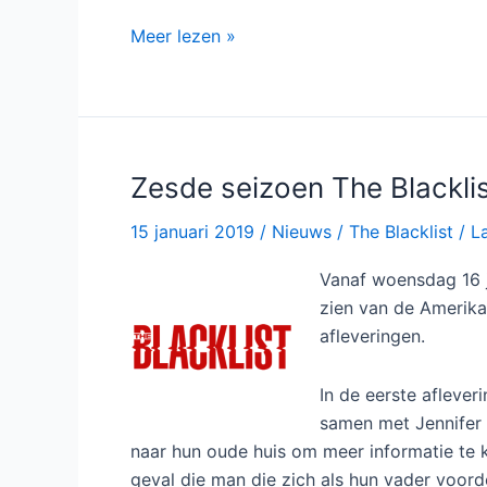
The
Meer lezen »
Blacklist
seizoen
8
bij
Videoland
Zesde seizoen The Blacklis
15 januari 2019
/
Nieuws
/
The Blacklist
/
L
Vanaf woensdag 16 j
zien van de Amerika
afleveringen.
In de eerste aflever
samen met Jennifer 
naar hun oude huis om meer informatie te k
geval die man die zich als hun vader voord