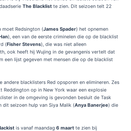
daadserie
The Blacklist
te zien. Dit seizoen telt 22
en moet Redsington (
James Spader
) het opnemen
 Han
), een van de eerste criminelen die op de blacklist
rd (
Fisher Stevens
), die was niet alleen
h, ook heeft hij Wujing in de gevangenis vertelt dat
m een lijst gegeven met mensen die op de blacklist
e andere blacklisters Red opsporen en elimineren. Zes
kt Reddington op in New York waar een explosie
klister in de omgeving is gevonden besluit de Task
 dit seizoen hulp van Siya Malik (
Anya Banerjee
) die
ackist
is vanaf maandag
6 maart
te zien bij