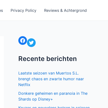
es
Privacy Policy
Reviews & Achtergrond
Facebook
Twitter
Recente berichten
Laatste seizoen van Muertos S.L.
brengt chaos en zwarte humor naar
Netflix
Donkere geheimen en paranoia in The
Shards op Disney+
Keuzes en gevoelens botsen in seizoen