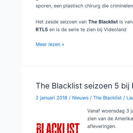
sporen, een plastisch chirurg die criminel
Het zesde seizoen van
The Blacklist
is va
RTL5
en is de serie te zien bij Videoland
Zesde
Meer lezen »
seizoen
The
Blacklist
bij
RTL5
The Blacklist seizoen 5 bi
en
2 januari 2018
/
Nieuws
/
The Blacklist
/
La
Videoland
Vanaf woensdag 3 jan
zien van de Amerik
afleveringen.