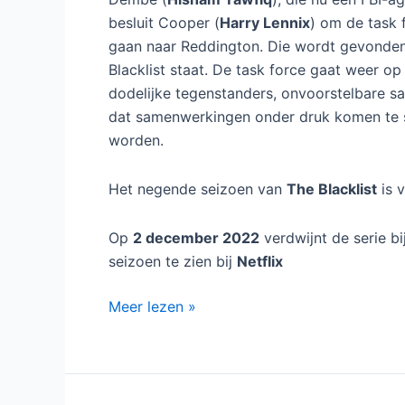
besluit Cooper (
Harry Lennix
) om de task 
gaan naar Reddington. Die wordt gevonden 
Blacklist staat. De task force gaat weer o
dodelijke tegenstanders, onvoorstelbare s
dat samenwerkingen onder druk komen te 
worden.
Het negende seizoen van
The Blacklist
is 
Op
2 december 2022
verdwijnt de serie b
seizoen te zien bij
Netflix
The
Meer lezen »
Blacklist
seizoen
9
bij