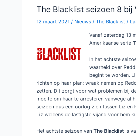
Netflix
The Blacklist seizoen 8 bij
12 maart 2021
/
Nieuws
/
The Blacklist
/
La
Vanaf zaterdag 13 m
Amerikaanse serie
T
In het achtste seizo
waarheid over Redd
begint te worden. Li
richten op haar plan: wraak nemen op Reddi
zetten. Dit zorgt voor wat problemen bij d
moeite om haar te arresteren vanwege al h
seizoen dus een oorlog zien tussen Liz en
Liz weleens de lastigste vijand voor hem 
Het achtste seizoen van
The Blacklist
is va