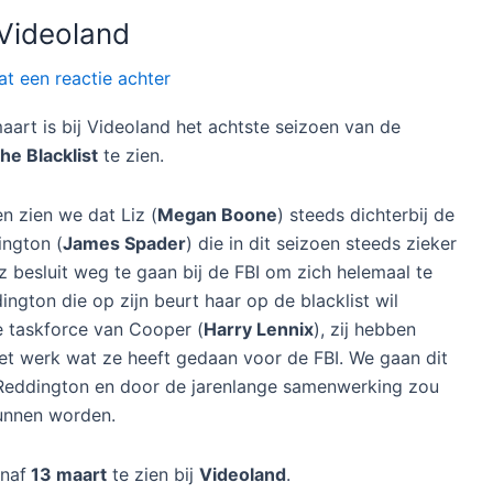
 Videoland
at een reactie achter
aart is bij Videoland het achtste seizoen van de
he Blacklist
te zien.
en zien we dat Liz (
Megan Boone
) steeds dichterbij de
ington (
James Spader
) die in dit seizoen steeds zieker
z besluit weg te gaan bij de FBI om zich helemaal te
ngton die op zijn beurt haar op de blacklist wil
e taskforce van Cooper (
Harry Lennix
), zij hebben
et werk wat ze heeft gedaan voor de FBI. We gaan dit
 Reddington en door de jarenlange samenwerking zou
kunnen worden.
naf
13 maart
te zien bij
Videoland
.