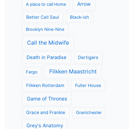
Arrow
A place to call Home
Better Call Saul
Black-ish
Brooklyn Nine-Nine
Call the Midwife
Death in Paradise
Dertigers
Flikken Maastricht
Fargo
Flikken Rotterdam
Fuller House
Game of Thrones
Grace and Frankie
Grantchester
Grey's Anatomy