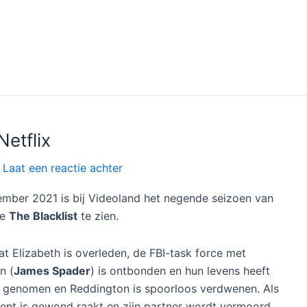
Netflix
/
Laat een reactie achter
ember 2021 is bij Videoland het negende seizoen van
ie
The Blacklist
te zien.
at Elizabeth is overleden, de FBI-task force met
n (
James Spader
) is ontbonden en hun levens heeft
 genomen en Reddington is spoorloos verdwenen. Als
agent is gewond raakt en zijn partner wordt vermoord