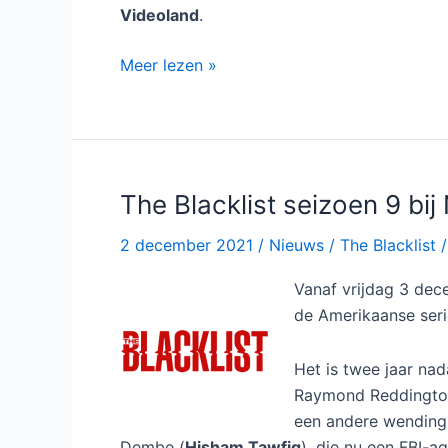
Videoland
.
The
Meer lezen »
Blacklist
seizoen
10
bij
Videoland
The Blacklist seizoen 9 bij 
2 december 2021
/
Nieuws
/
The Blacklist
Vanaf vrijdag 3 dec
de Amerikaanse ser
Het is twee jaar nad
Raymond Reddingto
een andere wending
Dembe (
Hisham Tawfiq
), die nu een FBI-