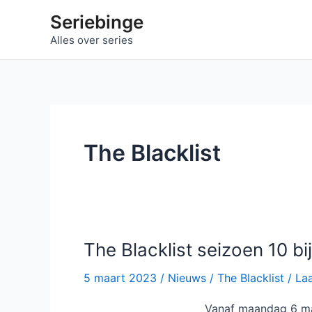
Ga
Seriebinge
naar
Alles over series
de
inhoud
The Blacklist
The Blacklist seizoen 10 bi
5 maart 2023
/
Nieuws
/
The Blacklist
/
Laa
Vanaf maandag 6 maa