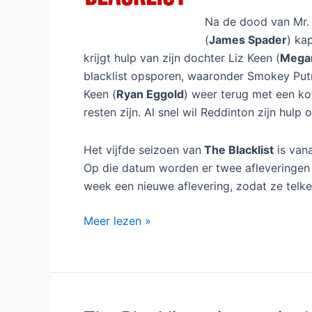
Na de dood van Mr. 
(
James Spader
) ka
krijgt hulp van zijn dochter Liz Keen (
Mega
blacklist opsporen, waaronder Smokey Put
Keen (
Ryan Eggold
) weer terug met een kof
resten zijn. Al snel wil Reddinton zijn hul
Het vijfde seizoen van
The Blacklist
is van
Op die datum worden er twee afleveringen 
week een nieuwe aflevering, zodat ze telk
The
Meer lezen »
Blacklist
seizoen
5
bij
RTL5