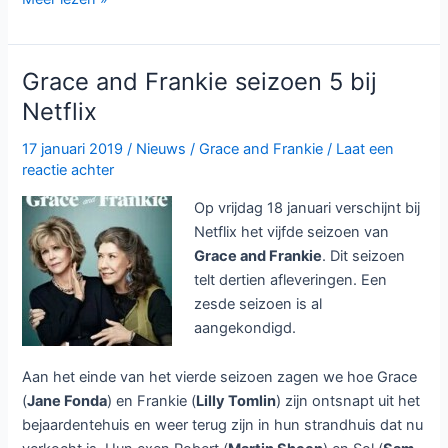
and
Frankie
seizoen
Grace and Frankie seizoen 5 bij
6
Netflix
bij
Netflix
17 januari 2019
/
Nieuws
/
Grace and Frankie
/
Laat een
reactie achter
Op vrijdag 18 januari verschijnt bij
Netflix het vijfde seizoen van
Grace and Frankie
. Dit seizoen
telt dertien afleveringen. Een
zesde seizoen is al
aangekondigd.
Aan het einde van het vierde seizoen zagen we hoe Grace
(
Jane Fonda
) en Frankie (
Lilly Tomlin
) zijn ontsnapt uit het
bejaardentehuis en weer terug zijn in hun strandhuis dat nu