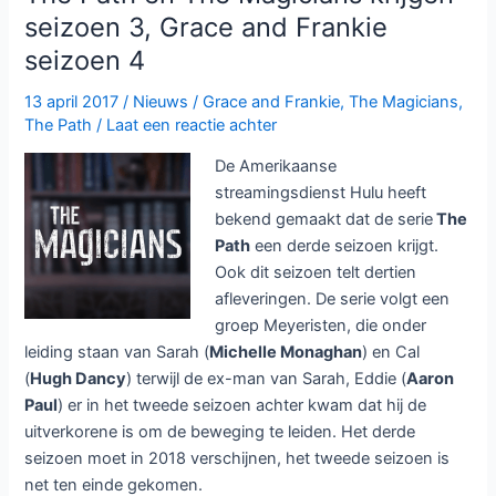
Westworld
seizoen 3, Grace and Frankie
aan
seizoen 4
kop
13 april 2017
/
Nieuws
/
Grace and Frankie
,
The Magicians
,
The Path
/
Laat een reactie achter
De Amerikaanse
streamingsdienst Hulu heeft
bekend gemaakt dat de serie
The
Path
een derde seizoen krijgt.
Ook dit seizoen telt dertien
afleveringen. De serie volgt een
groep Meyeristen, die onder
leiding staan van Sarah (
Michelle Monaghan
) en Cal
(
Hugh Dancy
) terwijl de ex-man van Sarah, Eddie (
Aaron
Paul
) er in het tweede seizoen achter kwam dat hij de
uitverkorene is om de beweging te leiden. Het derde
seizoen moet in 2018 verschijnen, het tweede seizoen is
net ten einde gekomen.