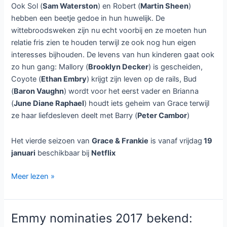
Ook Sol (
Sam Waterston
) en Robert (
Martin Sheen
)
hebben een beetje gedoe in hun huwelijk. De
wittebroodsweken zijn nu echt voorbij en ze moeten hun
relatie fris zien te houden terwijl ze ook nog hun eigen
interesses bijhouden. De levens van hun kinderen gaat ook
zo hun gang: Mallory (
Brooklyn Decker
) is gescheiden,
Coyote (
Ethan Embry
) krijgt zijn leven op de rails, Bud
(
Baron Vaughn
) wordt voor het eerst vader en Brianna
(
June Diane Raphael
) houdt iets geheim van Grace terwijl
ze haar liefdesleven deelt met Barry (
Peter Cambor
)
Het vierde seizoen van
Grace & Frankie
is vanaf vrijdag
19
januari
beschikbaar bij
Netflix
Grace
Meer lezen »
&
Frankie
seizoen
Emmy nominaties 2017 bekend:
4