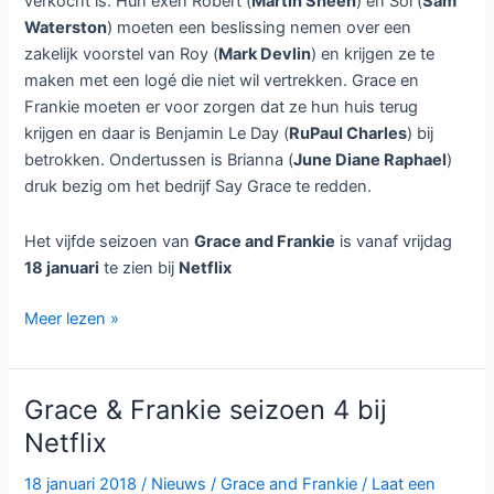
verkocht is. Hun exen Robert (
Martin Sheen
) en Sol (
Sam
Waterston
) moeten een beslissing nemen over een
zakelijk voorstel van Roy (
Mark Devlin
) en krijgen ze te
maken met een logé die niet wil vertrekken. Grace en
Frankie moeten er voor zorgen dat ze hun huis terug
krijgen en daar is Benjamin Le Day (
RuPaul Charles
) bij
betrokken. Ondertussen is Brianna (
June Diane Raphael
)
druk bezig om het bedrijf Say Grace te redden.
Het vijfde seizoen van
Grace and Frankie
is vanaf vrijdag
18 januari
te zien bij
Netflix
Grace
Meer lezen »
and
Frankie
seizoen
Grace & Frankie seizoen 4 bij
5
Netflix
bij
Netflix
18 januari 2018
/
Nieuws
/
Grace and Frankie
/
Laat een