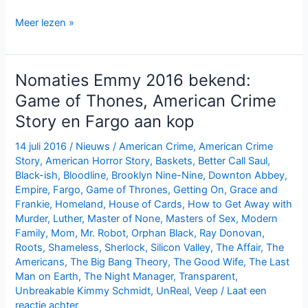
Grace
Meer lezen »
and
Frankie
seizoen
Nomaties Emmy 2016 bekend:
3
Game of Thones, American Crime
bij
Story en Fargo aan kop
Netflix
14 juli 2016
/
Nieuws
/
American Crime
,
American Crime
Story
,
American Horror Story
,
Baskets
,
Better Call Saul
,
Black-ish
,
Bloodline
,
Brooklyn Nine-Nine
,
Downton Abbey
,
Empire
,
Fargo
,
Game of Thrones
,
Getting On
,
Grace and
Frankie
,
Homeland
,
House of Cards
,
How to Get Away with
Murder
,
Luther
,
Master of None
,
Masters of Sex
,
Modern
Family
,
Mom
,
Mr. Robot
,
Orphan Black
,
Ray Donovan
,
Roots
,
Shameless
,
Sherlock
,
Silicon Valley
,
The Affair
,
The
Americans
,
The Big Bang Theory
,
The Good Wife
,
The Last
Man on Earth
,
The Night Manager
,
Transparent
,
Unbreakable Kimmy Schmidt
,
UnReal
,
Veep
/
Laat een
reactie achter