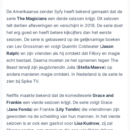
De Amerikaanse zender Syfy heeft bekend gemaakt dat de
serie
The Magicians
een derde seizoen krijgt. Dit seizoen
telt dertien afleveringen en verschijnt in 2018. De serie doet
het erg goed en heeft betere kijkcijfers dan het eerste
seizoen. De serie is gebaseerd op de gelijknamige boeken
van Lev Grossman en volgt Quentin Coldwater (
Jason
Ralph
) en zijn vrienden als hij ontdekt dat Fillory en magie
echt bestaat. Daarna moeten ze het opnemen tegen The
Beast terwijl zijn jeugdvriendin Julia (
Stella Maeve
) op
andere manieren magie ontdekt. In Nederland is de serie te
zien bij Spike TV.
Netflix maakte bekend dat de komedieserie
Grace and
Frankie
een vierde seizoen krijgt. De serie volgt Grace
(
Jane Fonda
) en Frankie (
Lily Tomlin
) die vriendinnen zijn
geworden na de scheiding van hun mannen. In het vierde
seizoen is er ook een gastrol voor
Lisa Kudrow
, zij zal