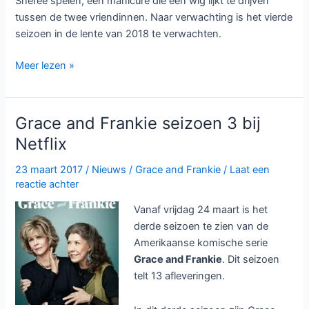
Sheree spelen, een manicure die een wig lijkt te drijven
tussen de twee vriendinnen. Naar verwachting is het vierde
seizoen in de lente van 2018 te verwachten.
The
Meer lezen »
Path
en
The
Grace and Frankie seizoen 3 bij
Magicians
Netflix
krijgen
seizoen
23 maart 2017
/
Nieuws
/
Grace and Frankie
/
Laat een
3,
reactie achter
Grace
Vanaf vrijdag 24 maart is het
and
derde seizoen te zien van de
Frankie
Amerikaanse komische serie
seizoen
Grace and Frankie
. Dit seizoen
4
telt 13 afleveringen.