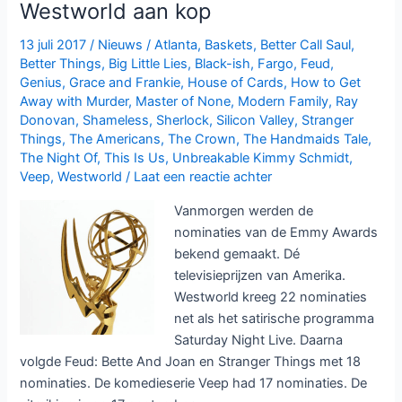
Westworld aan kop
bij
Netflix
13 juli 2017
/
Nieuws
/
Atlanta
,
Baskets
,
Better Call Saul
,
Better Things
,
Big Little Lies
,
Black-ish
,
Fargo
,
Feud
,
Genius
,
Grace and Frankie
,
House of Cards
,
How to Get
Away with Murder
,
Master of None
,
Modern Family
,
Ray
Donovan
,
Shameless
,
Sherlock
,
Silicon Valley
,
Stranger
Things
,
The Americans
,
The Crown
,
The Handmaids Tale
,
The Night Of
,
This Is Us
,
Unbreakable Kimmy Schmidt
,
Veep
,
Westworld
/
Laat een reactie achter
Vanmorgen werden de
nominaties van de Emmy Awards
bekend gemaakt. Dé
televisieprijzen van Amerika.
Westworld kreeg 22 nominaties
net als het satirische programma
Saturday Night Live. Daarna
volgde Feud: Bette And Joan en Stranger Things met 18
nominaties. De komedieserie Veep had 17 nominaties. De