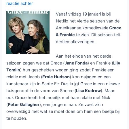
reactie achter
Vanaf vrijdag 19 januari is bij
Netflix het vierde seizoen van de
Amerikaanse komedieserie
Grace
& Frankie
te zien. Dit seizoen telt
dertien afleveringen.
Aan het einde van het derde
seizoen zagen we dat Grace (
Jane Fonda
) en Frankie (
Lily
Tomlin
) hun gescheiden wegen ging zodat Frankie een
relatie met Jacob (
Ernie Hudson
) kon najagen en een
kunstenaar zijn in Sante Fe. Dus krijgt Grace in een nieuwe
huisgenoot in de vorm van Sheree (
Lisa Kudrow
). Maar
ook Grace heeft het moeilijk met haar relatie met Nick
(
Peter Gallagher
), een jongere man. Ze voelt zich
overweldigd met wat ze moet doen om hem een beetje bij
te houden.