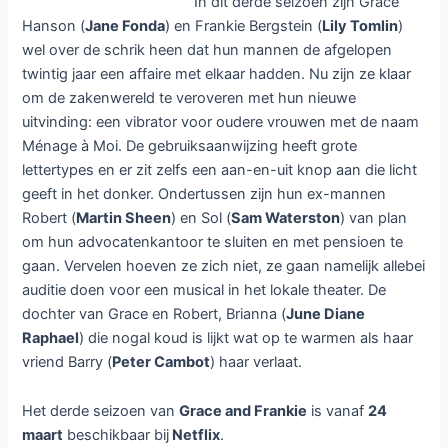
In dit derde seizoen zijn Grace
Hanson (
Jane Fonda
) en Frankie Bergstein (
Lily Tomlin
)
wel over de schrik heen dat hun mannen de afgelopen
twintig jaar een affaire met elkaar hadden. Nu zijn ze klaar
om de zakenwereld te veroveren met hun nieuwe
uitvinding: een vibrator voor oudere vrouwen met de naam
Ménage à Moi. De gebruiksaanwijzing heeft grote
lettertypes en er zit zelfs een aan-en-uit knop aan die licht
geeft in het donker. Ondertussen zijn hun ex-mannen
Robert (
Martin Sheen
) en Sol (
Sam Waterston
) van plan
om hun advocatenkantoor te sluiten en met pensioen te
gaan. Vervelen hoeven ze zich niet, ze gaan namelijk allebei
auditie doen voor een musical in het lokale theater. De
dochter van Grace en Robert, Brianna (
June Diane
Raphael
) die nogal koud is lijkt wat op te warmen als haar
vriend Barry (
Peter Cambot
) haar verlaat.
Het derde seizoen van
Grace and Frankie
is vanaf
24
maart
beschikbaar bij
Netflix
.