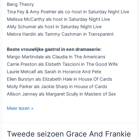
Bang Theory
Tina Fey & Amy Poehler als co-host in Saturday Night Live
Melissa McCarthy als host in Saturday Night Live
AMy Schumer als host in Saturday Night Live
Melora Hardin als Tammy Cashman in Transparent
Beste vrouwlijke gastrol in een dramaserie:
Margo Martindale als Claudia in The Americans
Carrie Preston als Elsbeth Tascioni in The Good Wife
Laurie Metcalf als Sarah in Horance And Pete
Ellen Burstyn als Elizabeth Hale in House Of Cards
Molly Parker als Jackie Sharp in House of Cards
Allison Janney als Margaret Scully in Masters of Sex
Nomaties
Meer lezen »
Emmy
2016
bekend:
Tweede seizoen Grace And Frankie
Game