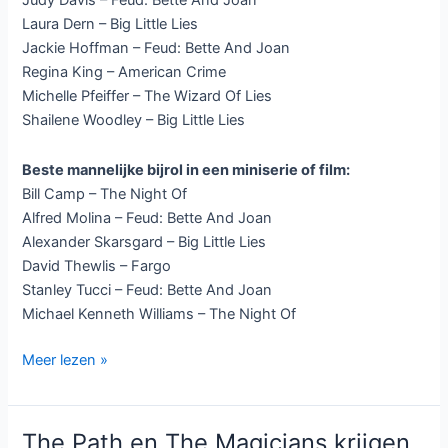
Judy Davis – Feud: Bette And Joan
Laura Dern – Big Little Lies
Jackie Hoffman – Feud: Bette And Joan
Regina King – American Crime
Michelle Pfeiffer – The Wizard Of Lies
Shailene Woodley – Big Little Lies
Beste mannelijke bijrol in een miniserie of film:
Bill Camp – The Night Of
Alfred Molina – Feud: Bette And Joan
Alexander Skarsgard – Big Little Lies
David Thewlis – Fargo
Stanley Tucci – Feud: Bette And Joan
Michael Kenneth Williams – The Night Of
Emmy
Meer lezen »
nominaties
2017
bekend:
The Path en The Magicians krijgen