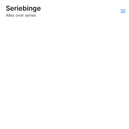
Ga
Seriebinge
naar
Ma
Alles over series
de
inhoud
Me