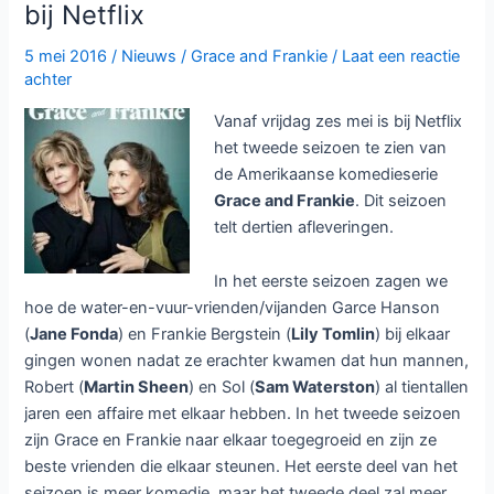
bij Netflix
of
Thones,
5 mei 2016
/
Nieuws
/
Grace and Frankie
/
Laat een reactie
American
achter
Crime
Vanaf vrijdag zes mei is bij Netflix
Story
het tweede seizoen te zien van
en
de Amerikaanse komedieserie
Fargo
Grace and Frankie
. Dit seizoen
aan
telt dertien afleveringen.
kop
In het eerste seizoen zagen we
hoe de water-en-vuur-vrienden/vijanden Garce Hanson
(
Jane Fonda
) en Frankie Bergstein (
Lily Tomlin
) bij elkaar
gingen wonen nadat ze erachter kwamen dat hun mannen,
Robert (
Martin Sheen
) en Sol (
Sam Waterston
) al tientallen
jaren een affaire met elkaar hebben. In het tweede seizoen
zijn Grace en Frankie naar elkaar toegegroeid en zijn ze
beste vrienden die elkaar steunen. Het eerste deel van het
seizoen is meer komedie, maar het tweede deel zal meer