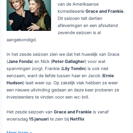
van de Amerikaanse
komedieserie
Grace and Frankie
.
Dit seizoen telt dertien
afleveringen en een afsluitend
zevende seizoen is al
aangekondigd.
In het zesde seizoen zien we dat het huwelijk van Grace
(
Jane Fonda
) en Nick (
Peter Gallagher
) voor wat
spanningen zorgt. Frankie (
Lily Tomlin
) is ook niet
eenzaam, want de liefde tussen haar en Jacob (
Ernie
Hudson
) laait weer op. Op zakelijk vlak hebben ze weer
een nieuwe uitvinding gedaan en deze keer proberen ze
investeerders te vinden voor een wc-bril.
Het zesde seizoen van
Grace and Frankie
is vanaf
woensdag
15 januari
te zien bij
Netflix
Grace
Meer lezen »