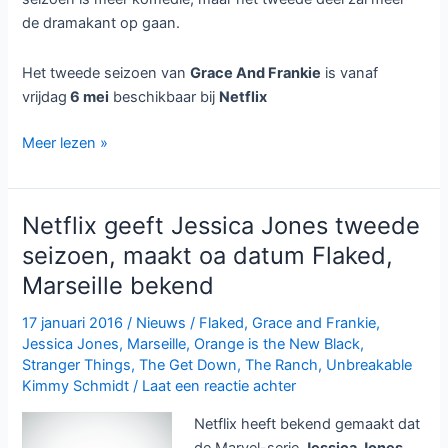
de dramakant op gaan.
Het tweede seizoen van
Grace And Frankie
is vanaf
vrijdag
6 mei
beschikbaar bij
Netflix
Tweede
Meer lezen »
seizoen
Grace
And
Netflix geeft Jessica Jones tweede
Frankie
seizoen, maakt oa datum Flaked,
bij
Marseille bekend
Netflix
17 januari 2016
/
Nieuws
/
Flaked
,
Grace and Frankie
,
Jessica Jones
,
Marseille
,
Orange is the New Black
,
Stranger Things
,
The Get Down
,
The Ranch
,
Unbreakable
Kimmy Schmidt
/
Laat een reactie achter
Netflix heeft bekend gemaakt dat
de Marvel-serie
Jessica Jones