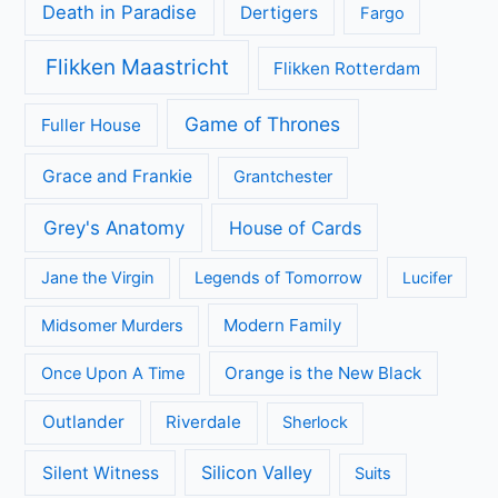
Death in Paradise
Dertigers
Fargo
Flikken Maastricht
Flikken Rotterdam
Game of Thrones
Fuller House
Grace and Frankie
Grantchester
Grey's Anatomy
House of Cards
Jane the Virgin
Legends of Tomorrow
Lucifer
Modern Family
Midsomer Murders
Orange is the New Black
Once Upon A Time
Outlander
Riverdale
Sherlock
Silicon Valley
Silent Witness
Suits