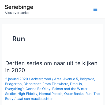
Ga
Seriebinge
naar
Main
Alles over series
de
inhoud
Men
Run
Dertien series om naar uit te kijken
in 2020
2 januari 2020
/
Achtergrond
/
Ares
,
Avenue 5
,
Belgravia
,
Bridgerton
,
Dispatches From Elsewhere
,
Dracula
,
Everything’s Gonna Be Okay
,
Falcon and the Winter
Soldier
,
High Fidelity
,
Normal People
,
Outer Banks
,
Run
,
The
Eddy
/
Laat een reactie achter