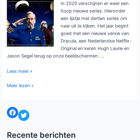
In 2020 verschijnen er weer een
hoop nieuwe series. Hieronder
een lijstje met dertien series om
naar uit te kijken. Het jaar begint
goed met een nieuwe versie van
Dracula, een Nederlandse Netflix-
Original en keren Hugh Laurie en
Jason Segel terug op onze beeldschermen. …
Dertien
Lees meer »
series
Dertien
Meer lezen »
om
series
naar
om
uit
naar
te
Facebook
Twitter
uit
kijken
te
in
kijken
2020
Recente berichten
in