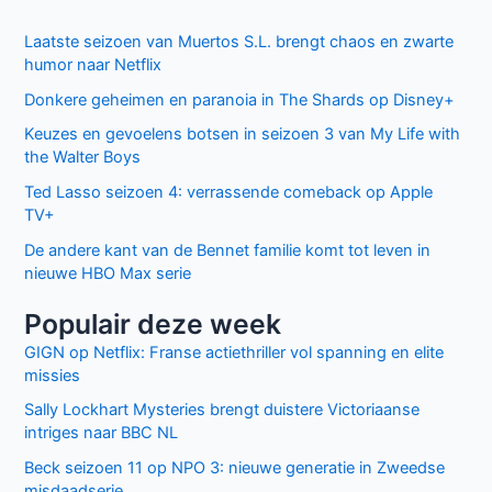
2020
Laatste seizoen van Muertos S.L. brengt chaos en zwarte
humor naar Netflix
Donkere geheimen en paranoia in The Shards op Disney+
Keuzes en gevoelens botsen in seizoen 3 van My Life with
the Walter Boys
Ted Lasso seizoen 4: verrassende comeback op Apple
TV+
De andere kant van de Bennet familie komt tot leven in
nieuwe HBO Max serie
Populair deze week
GIGN op Netflix: Franse actiethriller vol spanning en elite
missies
Sally Lockhart Mysteries brengt duistere Victoriaanse
intriges naar BBC NL
Beck seizoen 11 op NPO 3: nieuwe generatie in Zweedse
misdaadserie