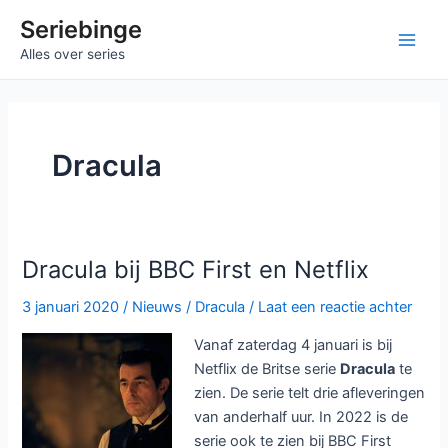
Ga
Seriebinge
naar
Main
Alles over series
de
inhoud
Men
Dracula
Dracula bij BBC First en Netflix
3 januari 2020
/
Nieuws
/
Dracula
/
Laat een reactie achter
Vanaf zaterdag 4 januari is bij
Netflix de Britse serie
Dracula
te
zien. De serie telt drie afleveringen
van anderhalf uur. In 2022 is de
serie ook te zien bij BBC First