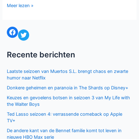
Dertien
Meer lezen »
om
series
naar
om
uit
naar
te
Facebook
Twitter
uit
kijken
te
in
kijken
2020
Recente berichten
in
2020
Laatste seizoen van Muertos S.L. brengt chaos en zwarte
humor naar Netflix
Donkere geheimen en paranoia in The Shards op Disney+
Keuzes en gevoelens botsen in seizoen 3 van My Life with
the Walter Boys
Ted Lasso seizoen 4: verrassende comeback op Apple
TV+
De andere kant van de Bennet familie komt tot leven in
nieuwe HBO Max serie