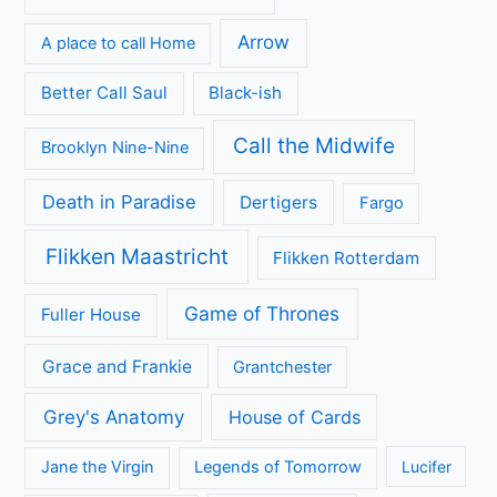
Arrow
A place to call Home
Better Call Saul
Black-ish
Call the Midwife
Brooklyn Nine-Nine
Death in Paradise
Dertigers
Fargo
Flikken Maastricht
Flikken Rotterdam
Game of Thrones
Fuller House
Grace and Frankie
Grantchester
Grey's Anatomy
House of Cards
Jane the Virgin
Legends of Tomorrow
Lucifer