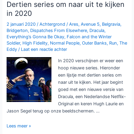
First
Dertien series om naar uit te kijken
en
in 2020
Netflix
2 januari 2020
/
Achtergrond
/
Ares
,
Avenue 5
,
Belgravia
,
Bridgerton
,
Dispatches From Elsewhere
,
Dracula
,
Everything’s Gonna Be Okay
,
Falcon and the Winter
Soldier
,
High Fidelity
,
Normal People
,
Outer Banks
,
Run
,
The
Eddy
/
Laat een reactie achter
In 2020 verschijnen er weer een
hoop nieuwe series. Hieronder
een lijstje met dertien series om
naar uit te kijken. Het jaar begint
goed met een nieuwe versie van
Dracula, een Nederlandse Netflix-
Original en keren Hugh Laurie en
Jason Segel terug op onze beeldschermen. …
Dertien
Lees meer »
series