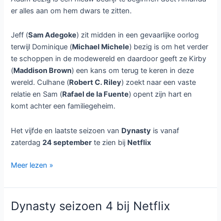
er alles aan om hem dwars te zitten.
Jeff (
Sam Adegoke
) zit midden in een gevaarlijke oorlog
terwijl Dominique (
Michael Michele
) bezig is om het verder
te schoppen in de modewereld en daardoor geeft ze Kirby
(
Maddison Brown
) een kans om terug te keren in deze
wereld. Culhane (
Robert C. Riley
) zoekt naar een vaste
relatie en Sam (
Rafael de la Fuente
) opent zijn hart en
komt achter een familiegeheim.
Het vijfde en laatste seizoen van
Dynasty
is vanaf
zaterdag
24 september
te zien bij
Netflix
Dynasty
Meer lezen »
seizoen
5
bij
Dynasty seizoen 4 bij Netflix
Netflix