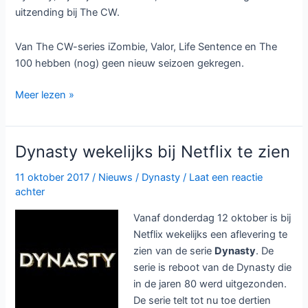
uitzending bij The CW.
Van The CW-series iZombie, Valor, Life Sentence en The
100 hebben (nog) geen nieuw seizoen gekregen.
The
Meer lezen »
CW
geeft
onder
Dynasty wekelijks bij Netflix te zien
andere
Arrow
11 oktober 2017
/
Nieuws
/
Dynasty
/
Laat een reactie
achter
seizoen
7,
Vanaf donderdag 12 oktober is bij
Riverdale
Netflix wekelijks een aflevering te
seizoen
zien van de serie
Dynasty
. De
3
serie is reboot van de Dynasty die
in de jaren 80 werd uitgezonden.
De serie telt tot nu toe dertien