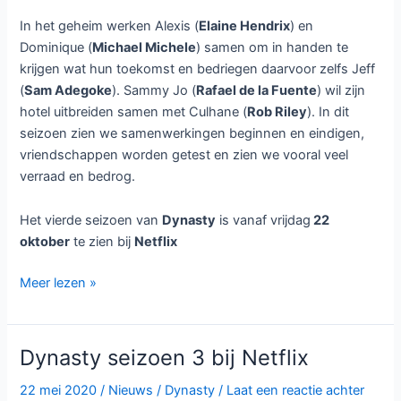
In het geheim werken Alexis (
Elaine Hendrix
) en
Dominique (
Michael Michele
) samen om in handen te
krijgen wat hun toekomst en bedriegen daarvoor zelfs Jeff
(
Sam Adegoke
). Sammy Jo (
Rafael de la Fuente
) wil zijn
hotel uitbreiden samen met Culhane (
Rob Riley
). In dit
seizoen zien we samenwerkingen beginnen en eindigen,
vriendschappen worden getest en zien we vooral veel
verraad en bedrog.
Het vierde seizoen van
Dynasty
is vanaf vrijdag
22
oktober
te zien bij
Netflix
Dynasty
Meer lezen »
seizoen
4
bij
Dynasty seizoen 3 bij Netflix
Netflix
22 mei 2020
/
Nieuws
/
Dynasty
/
Laat een reactie achter