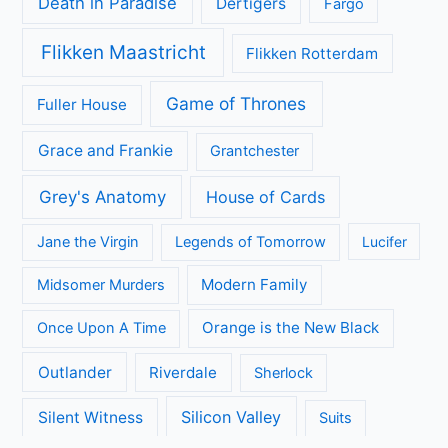
Death in Paradise
Dertigers
Fargo
Flikken Maastricht
Flikken Rotterdam
Game of Thrones
Fuller House
Grace and Frankie
Grantchester
Grey's Anatomy
House of Cards
Jane the Virgin
Legends of Tomorrow
Lucifer
Modern Family
Midsomer Murders
Orange is the New Black
Once Upon A Time
Outlander
Riverdale
Sherlock
Silicon Valley
Silent Witness
Suits