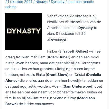
21 oktober 2021
/
Nieuws
/
Dynasty
/
Laat een reactie
achter
Vanaf vrijdag 22 oktober is bij
Netflix het vierde seizoen van de
Amerikaanse serie
Dynasty
te
zien. Dit seizoen telt 22
afleveringen.
Fallon (
Elizabeth Gillies
) wil heel
graag trouwen met Liam (
Adam Huber
) en dan een mooi
rustig leven hebben, maar dat gaat niet bij de Carringtons
en dus zullen ze hun grootste uitdaging als een koppel
hebben, net zoals Blake (
Grant Show
) en Cristal (
Daniella
Alonso
) die er alles aan doen om hun huwelijk te redden en
dat gaat nog lastig worden. Adam (
Sam Underwood
) doet
er alles aan om een naam voor zichzelf te maken buiten de
familie en hij beklimt met zijn vriendin Kirby (
Maddison
Brown
) de ladder van succes.