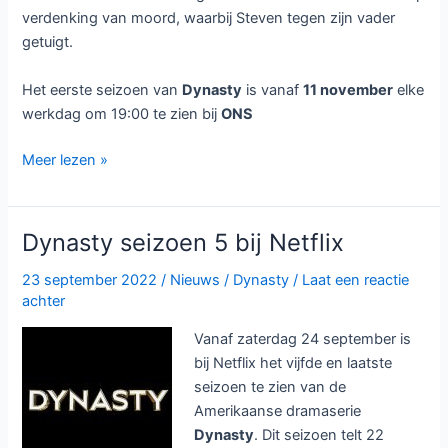
verdenking van moord, waarbij Steven tegen zijn vader
getuigt.
Het eerste seizoen van
Dynasty
is vanaf
11 november
elke
werkdag om 19:00 te zien bij
ONS
De
Meer lezen »
jaren
80
klassieker
Dynasty seizoen 5 bij Netflix
Dynasty
bij
23 september 2022
/
Nieuws
/
Dynasty
/
Laat een reactie
achter
ONS
Vanaf zaterdag 24 september is
bij Netflix het vijfde en laatste
seizoen te zien van de
Amerikaanse dramaserie
Dynasty
. Dit seizoen telt 22