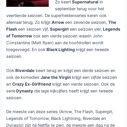
Zo keert
Supernatural
in
september terug voor het
veertiende seizoen. De superheldenseries keren ook
allemaal terug. Zo krijgt
Arrow
een zevende seizoen,
The
Flash
een seizoen vijf,
Supergirl
een seizoen vier,
Legends
of Tomorrow
ook een vierde seizoen waarin John
Constantine (Matt Ryan) aan de hoofdrollen wordt
toegevoegd. En ook
Black Lighting
krijgt een tweede
seizoen.
Ook
Riverdale
keert terug en krijgt een derde seizoen en
ook de komedies
Jane the Virgin
krijgt een vijfde seizoen
en
Crazy Ex-Girlfriend
krijgt een vierde seizoen. Ook de
serie
Dynasty
die lage kijkcijfers heeft krijgt een tweede
seizoen.
De meeste van deze series (Arrow, The Flash, Supergirl,
Legends of Tomorrow, Black Lightning, Riverdale en
Dynasty) zijn bij Netflix te zien, de meeste een dag na de