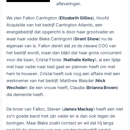
afleveringen.
We zien Fallon Carrington (
Elizabeth Gillies
), Hoofd
Acquisitie van het bedrijf Carrington Atlantic, een
energiebedrijf dat opgericht is door haar grootvader en
waar haar vader Blake Carringont (
Grant Show
) nu de
eigenaar van is. Fallon denkt dat ze de nieuwe COO van
het bedrijf wordt, maar dan blijkt dat haar grote concurrent
voor die baan, Cristal Flores (
Nathalie Kelley
), al een tijdje
met haar vader naar bed gaat en plannen heeft om met
hem te trouwen. Cristal heeft ook nog een affaire met een
werknemer van het bedrijf: Matthew Blaisdel (
Nick
Wechsler
) die een vrouw heeft, Claudia (
Brianna Brown
)
die dementie heeft.
De broer van Fallon, Steven (
James Mackay
) heeft een niet
zo’n goede band met zijn vader en is dan ook tegen de
boringen. Maar Blake zoekt contact en wil dat hij langs
gaat bij de eigenaar van een windmolenbedrijf omdat