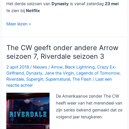
Het derde seizoen van
Dynasty
is vanaf zaterdag
23 mei
te zien bij
Netflix
Dynasty
Meer lezen »
seizoen
3
bij
The CW geeft onder andere Arrow
Netflix
seizoen 7, Riverdale seizoen 3
2 april 2018
/
Nieuws
/
Arrow
,
Black Lightning
,
Crazy Ex-
Girlfriend
,
Dynasty
,
Jane the Virgin
,
Legends of Tomorrow
,
Riverdale
,
Supergirl
,
Supernatural
,
The Flash
/
Laat een
reactie achter
De Amerikaanse zender The CW
heeft weer van het merendeel van
zijn series bekend gemaakt dat ze
volgend jaar terugkeren.