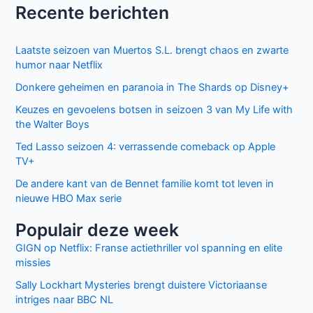
letten
najaar
Recente berichten
in
2017
najaar
Laatste seizoen van Muertos S.L. brengt chaos en zwarte
2017
humor naar Netflix
Donkere geheimen en paranoia in The Shards op Disney+
Keuzes en gevoelens botsen in seizoen 3 van My Life with
the Walter Boys
Ted Lasso seizoen 4: verrassende comeback op Apple
TV+
De andere kant van de Bennet familie komt tot leven in
nieuwe HBO Max serie
Populair deze week
GIGN op Netflix: Franse actiethriller vol spanning en elite
missies
Sally Lockhart Mysteries brengt duistere Victoriaanse
intriges naar BBC NL