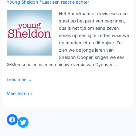
Young Sheldon
/
Laat een reactie achter
Het Amerikaanse televisieseizoen
staat op het punt van beginnen,
dus is het tijd om eens zeven
series op een rij te zetten waar we
op moeten letten dit najaar. Zo
zien we de jonge jaren van
Sheldon Cooper, krijgen we een
X-Men serie en is er een nieuwe versie van Dynasty. …
Zeven
Lees meer »
Amerikaanse
Zeven
Meer lezen »
series
Amerikaanse
om
series
op
om
te
Facebook
Twitter
op
letten
te
in