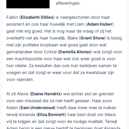
afleveringen.
Fallon (
Elizabeth Gillies
) is neergeschoten door haar
assistent en ook haar huwelijk met Liam (
Adam Huber
)
gaat niet erg goed. Het is nog maar de vraag of zij het
overleefd net als haar huwelijk. Blake (
Grant Show
) is bezig
met zijn politieke loopbaan wat goed gaat door wat
gemanipuleer door Cristal (
Daniella Alonso
) wat zorgt voor
een machtspositie voor haar wat ook weer goed is voor
hun relatie. Ze besluiten dan ook hun bedrijven samen te
voegen en dat zorgt er weer voor dat ze kwetsbaar zijn
voor vijanden.
Al zit Alexis (
Elaine Hendrix
) wel achter slot en grendel
voor een misdaad die ze niet heeft gedaan. Haar zoon
Adam (
Sam Underwood
) heeft daar meer mee te maken
terwijl Amanda (
Eliza Bennett
) haar best doet om Alexis
vrij te krijgen en dat zorgt voor de nodige rivaliteit. Terwijl
Adam bezig is een nieuw bedrijf te beginnen doet Amanda