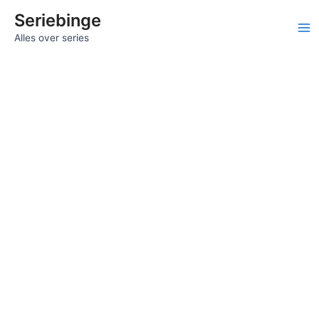
Ga
Seriebinge
naar
Ma
Alles over series
de
inhoud
Me