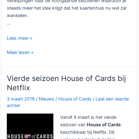
verwijzingen naar de voorgaande seizoenen waardoor je
steeds meer het idee krijgt dat het kaartenhuis nu wel zal
wankelen.
…
Review:
Lees meer »
House
Review:
Meer lezen »
of
House
Cards
of
seizoen
Cards
4
Vierde seizoen House of Cards bij
seizoen
Netflix
4
3 maart 2016
/
Nieuws
/
House of Cards
/
Laat een reactie
achter
Vanaf 4 maart is het vierde
seizoen van
House of Cards
beschikbaar bij Netflix. Dit