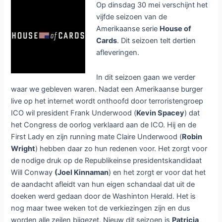
Op dinsdag 30 mei verschijnt het
vijfde seizoen van de
Amerikaanse serie
House of
Cards
. Dit seizoen telt dertien
afleveringen.
In dit seizoen gaan we verder
waar we gebleven waren. Nadat een Amerikaanse burger
live op het internet wordt onthoofd door terroristengroep
ICO wil president Frank Underwood (
Kevin Spacey
) dat
het Congress de oorlog verklaard aan de ICO. Hij en de
First Lady en zijn running mate Claire Underwood (
Robin
Wright
) hebben daar zo hun redenen voor. Het zorgt voor
de nodige druk op de Republikeinse presidentskandidaat
Will Conway
(Joel Kinnaman
) en het zorgt er voor dat het
de aandacht afleidt van hun eigen schandaal dat uit de
doeken werd gedaan door de Washinton Herald. Het is
nog maar twee weken tot de verkiezingen zijn en dus
worden alle zeilen bijgezet. Nieuw dit seizoen is
Patricia