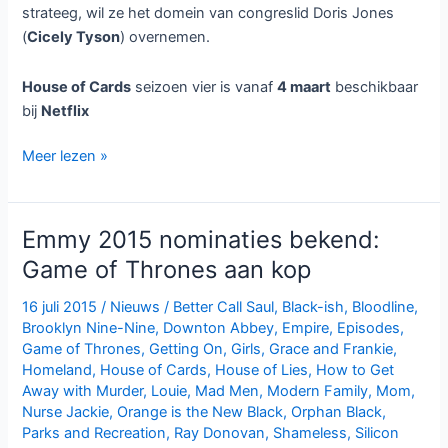
strateeg, wil ze het domein van congreslid Doris Jones
(
Cicely Tyson
) overnemen.
House of Cards
seizoen vier is vanaf
4 maart
beschikbaar
bij
Netflix
Vierde
Meer lezen »
seizoen
House
of
Emmy 2015 nominaties bekend:
Cards
Game of Thrones aan kop
bij
Netflix
16 juli 2015
/
Nieuws
/
Better Call Saul
,
Black-ish
,
Bloodline
,
Brooklyn Nine-Nine
,
Downton Abbey
,
Empire
,
Episodes
,
Game of Thrones
,
Getting On
,
Girls
,
Grace and Frankie
,
Homeland
,
House of Cards
,
House of Lies
,
How to Get
Away with Murder
,
Louie
,
Mad Men
,
Modern Family
,
Mom
,
Nurse Jackie
,
Orange is the New Black
,
Orphan Black
,
Parks and Recreation
,
Ray Donovan
,
Shameless
,
Silicon