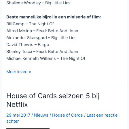
Shailene Woodley – Big Little Lies
Beste mannelijke bijrol in een miniserie of film:
Bill Camp – The Night Of
Alfred Molina – Feud: Bette And Joan
Alexander Skarsgard – Big Little Lies
David Thewlis – Fargo
Stanley Tucci – Feud: Bette And Joan
Michael Kenneth Williams – The Night Of
Emmy
Meer lezen »
nominaties
2017
bekend:
House of Cards seizoen 5 bij
Westworld
Netflix
aan
kop
29 mei 2017
/
Nieuws
/
House of Cards
/
Laat een reactie
achter