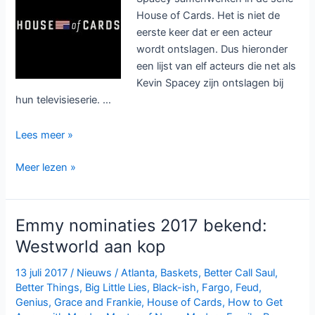
Netflix
House of Cards. Het is niet de
eerste keer dat er een acteur
wordt ontslagen. Dus hieronder
een lijst van elf acteurs die net als
Kevin Spacey zijn ontslagen bij
hun televisieserie. …
12
Lees meer »
Acteurs
12
Meer lezen »
die
Acteurs
zijn
die
ontslagen
zijn
bij
Emmy nominaties 2017 bekend:
ontslagen
een
Westworld aan kop
bij
serie
een
13 juli 2017
/
Nieuws
/
Atlanta
,
Baskets
,
Better Call Saul
,
serie
Better Things
,
Big Little Lies
,
Black-ish
,
Fargo
,
Feud
,
Genius
,
Grace and Frankie
,
House of Cards
,
How to Get