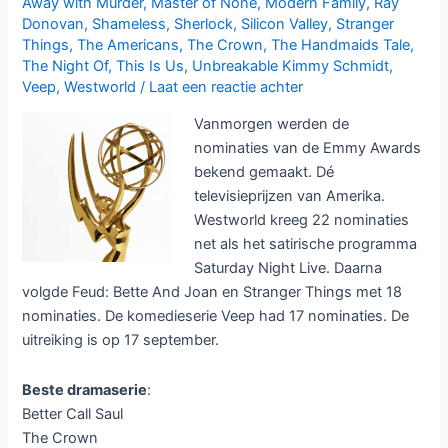
Away with Murder
,
Master of None
,
Modern Family
,
Ray
Donovan
,
Shameless
,
Sherlock
,
Silicon Valley
,
Stranger
Things
,
The Americans
,
The Crown
,
The Handmaids Tale
,
The Night Of
,
This Is Us
,
Unbreakable Kimmy Schmidt
,
Veep
,
Westworld
/
Laat een reactie achter
Vanmorgen werden de
nominaties van de Emmy Awards
bekend gemaakt. Dé
televisieprijzen van Amerika.
Westworld kreeg 22 nominaties
net als het satirische programma
Saturday Night Live. Daarna
volgde Feud: Bette And Joan en Stranger Things met 18
nominaties. De komedieserie Veep had 17 nominaties. De
uitreiking is op 17 september.
Beste dramaserie
:
Better Call Saul
The Crown