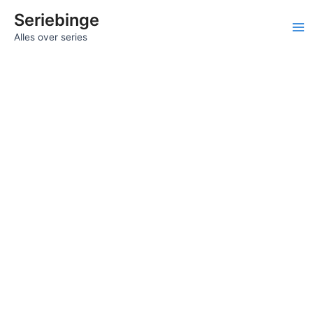
Ga
Seriebinge
naar
Ma
Alles over series
de
inhoud
Me