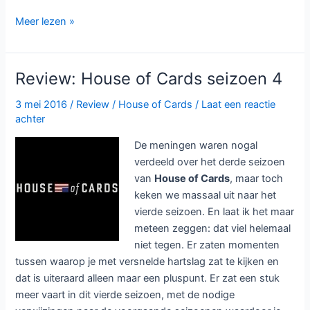
Nomaties
Meer lezen »
Emmy
2016
bekend:
Review: House of Cards seizoen 4
Game
of
3 mei 2016
/
Review
/
House of Cards
/
Laat een reactie
achter
Thones,
American
De meningen waren nogal
Crime
verdeeld over het derde seizoen
Story
van
House of Cards
, maar toch
en
keken we massaal uit naar het
Fargo
vierde seizoen. En laat ik het maar
aan
meteen zeggen: dat viel helemaal
kop
niet tegen. Er zaten momenten
tussen waarop je met versnelde hartslag zat te kijken en
dat is uiteraard alleen maar een pluspunt. Er zat een stuk
meer vaart in dit vierde seizoen, met de nodige