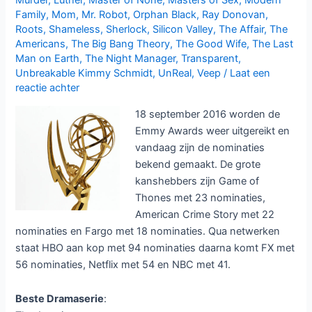
Murder
,
Luther
,
Master of None
,
Masters of Sex
,
Modern
Family
,
Mom
,
Mr. Robot
,
Orphan Black
,
Ray Donovan
,
Roots
,
Shameless
,
Sherlock
,
Silicon Valley
,
The Affair
,
The
Americans
,
The Big Bang Theory
,
The Good Wife
,
The Last
Man on Earth
,
The Night Manager
,
Transparent
,
Unbreakable Kimmy Schmidt
,
UnReal
,
Veep
/
Laat een
reactie achter
18 september 2016 worden de
Emmy Awards weer uitgereikt en
vandaag zijn de nominaties
bekend gemaakt. De grote
kanshebbers zijn Game of
Thones met 23 nominaties,
American Crime Story met 22
nominaties en Fargo met 18 nominaties. Qua netwerken
staat HBO aan kop met 94 nominaties daarna komt FX met
56 nominaties, Netflix met 54 en NBC met 41.
Beste Dramaserie
: