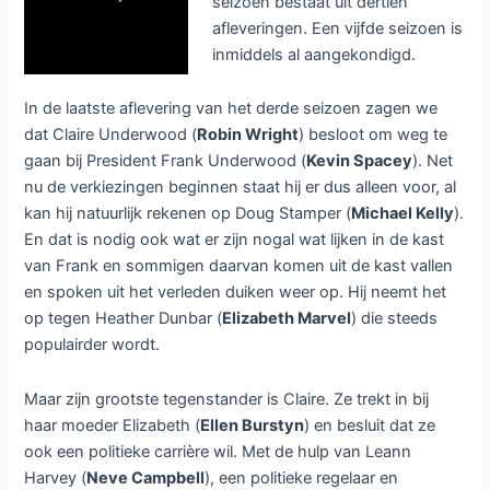
seizoen bestaat uit dertien
afleveringen. Een vijfde seizoen is
inmiddels al aangekondigd.
In de laatste aflevering van het derde seizoen zagen we
dat Claire Underwood (
Robin Wright
) besloot om weg te
gaan bij President Frank Underwood (
Kevin Spacey
). Net
nu de verkiezingen beginnen staat hij er dus alleen voor, al
kan hij natuurlijk rekenen op Doug Stamper (
Michael Kelly
).
En dat is nodig ook wat er zijn nogal wat lijken in de kast
van Frank en sommigen daarvan komen uit de kast vallen
en spoken uit het verleden duiken weer op. Hij neemt het
op tegen Heather Dunbar (
Elizabeth Marvel
) die steeds
populairder wordt.
Maar zijn grootste tegenstander is Claire. Ze trekt in bij
haar moeder Elizabeth (
Ellen Burstyn
) en besluit dat ze
ook een politieke carrière wil. Met de hulp van Leann
Harvey (
Neve Campbell
), een politieke regelaar en