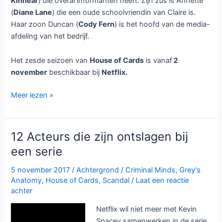
Kinnear
) die overal informanten heeft. Zijn zus is Annette
(
Diane Lane
) die een oude schoolvriendin van Claire is.
Haar zoon Duncan (
Cody Fern
) is het hoofd van de media-
afdeling van het bedrijf.
Het zesde seizoen van
House of Cards
is vanaf
2
november
beschikbaar bij
Netflix.
Zesde
Meer lezen »
en
laatste
seizoen
12 Acteurs die zijn ontslagen bij
House
een serie
of
Cards
5 november 2017
/
Achtergrond
/
Criminal Minds
,
Grey's
vanaf
Anatomy
,
House of Cards
,
Scandal
/
Laat een reactie
2
achter
november
Netflix wil niet meer met Kevin
bij
Spacey samenwerken in de serie