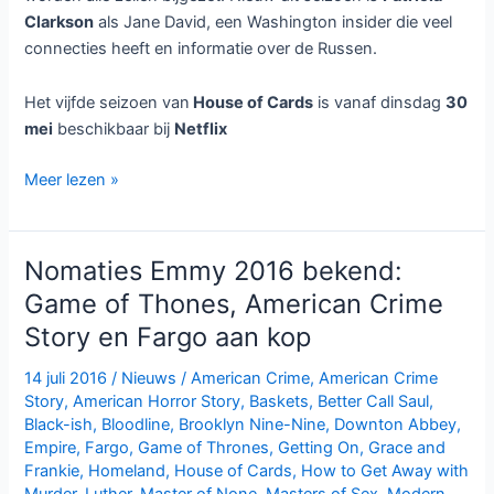
Clarkson
als Jane David, een Washington insider die veel
connecties heeft en informatie over de Russen.
Het vijfde seizoen van
House of Cards
is vanaf dinsdag
30
mei
beschikbaar bij
Netflix
House
Meer lezen »
of
Cards
seizoen
Nomaties Emmy 2016 bekend:
5
Game of Thones, American Crime
bij
Story en Fargo aan kop
Netflix
14 juli 2016
/
Nieuws
/
American Crime
,
American Crime
Story
,
American Horror Story
,
Baskets
,
Better Call Saul
,
Black-ish
,
Bloodline
,
Brooklyn Nine-Nine
,
Downton Abbey
,
Empire
,
Fargo
,
Game of Thrones
,
Getting On
,
Grace and
Frankie
,
Homeland
,
House of Cards
,
How to Get Away with