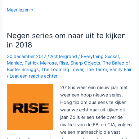
Amerikaanse
Meer lezen »
dramaserie
Rise
bij
Negen series om naar uit te kijken
Videoland
in 2018
30 december 2017
/
Achtergrond
/
Everything Sucks!
,
Maniac
,
Patrick Melrose
,
Rise
,
Sharp Objects
,
The Ballad of
Buster Scruggs
,
The Looming Tower
,
The Terror
,
Vanity Fair
/
Laat een reactie achter
2018 is weer een nieuw jaar met
weer een hoop nieuwe series.
Hoog tijd om dus eens te kijken
waar we echt naar uit kijken dit
jaar. Zo is er een serie over de
rivaliteit van de FBI en CIA, volgen
we een marineschip die vast