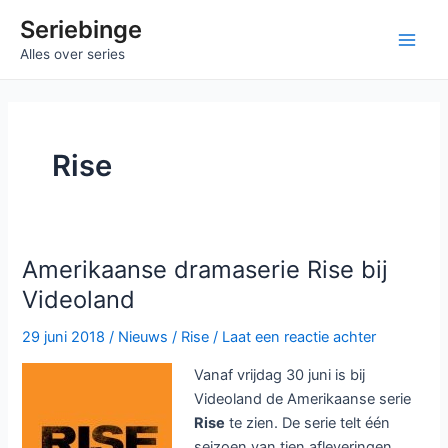
Ga
Seriebinge
naar
Main
Alles over series
de
inhoud
Men
Rise
Amerikaanse dramaserie Rise bij
Videoland
29 juni 2018
/
Nieuws
/
Rise
/
Laat een reactie achter
Vanaf vrijdag 30 juni is bij
Videoland de Amerikaanse serie
Rise
te zien. De serie telt één
seizoen van tien afleveringen.