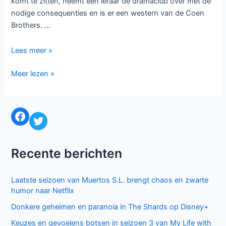
komt te zitten, neemt een leraar de dramaclub over met de
nodige consequenties en is er een western van de Coen
Brothers. …
Negen
Lees meer »
series
Negen
Meer lezen »
om
series
naar
om
uit
naar
te
Facebook
Twitter
uit
kijken
te
in
kijken
2018
Recente berichten
in
2018
Laatste seizoen van Muertos S.L. brengt chaos en zwarte
humor naar Netflix
Donkere geheimen en paranoia in The Shards op Disney+
Keuzes en gevoelens botsen in seizoen 3 van My Life with