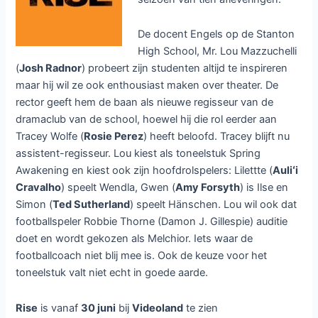
De docent Engels op de Stanton
High School, Mr. Lou Mazzuchelli
(
Josh Radnor
) probeert zijn studenten altijd te inspireren
maar hij wil ze ook enthousiast maken over theater. De
rector geeft hem de baan als nieuwe regisseur van de
dramaclub van de school, hoewel hij die rol eerder aan
Tracey Wolfe (
Rosie Perez
) heeft beloofd. Tracey blijft nu
assistent-regisseur. Lou kiest als toneelstuk Spring
Awakening en kiest ook zijn hoofdrolspelers: Lilettte (
Auliʻi
Cravalho
) speelt Wendla, Gwen (
Amy Forsyth
) is Ilse en
Simon (
Ted Sutherland
) speelt Hänschen. Lou wil ook dat
footballspeler Robbie Thorne (Damon J. Gillespie) auditie
doet en wordt gekozen als Melchior. Iets waar de
footballcoach niet blij mee is. Ook de keuze voor het
toneelstuk valt niet echt in goede aarde.
Rise
is vanaf
30 juni
bij
Videoland
te zien