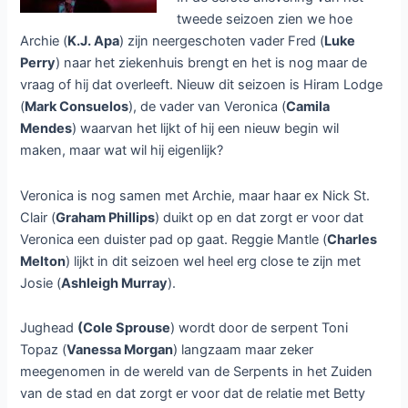
tweede seizoen zien we hoe
Archie (
K.J. Apa
) zijn neergeschoten vader Fred (
Luke
Perry
) naar het ziekenhuis brengt en het is nog maar de
vraag of hij dat overleeft. Nieuw dit seizoen is Hiram Lodge
(
Mark Consuelos
), de vader van Veronica (
Camila
Mendes
) waarvan het lijkt of hij een nieuw begin wil
maken, maar wat wil hij eigenlijk?
Veronica is nog samen met Archie, maar haar ex Nick St.
Clair (
Graham Phillips
) duikt op en dat zorgt er voor dat
Veronica een duister pad op gaat. Reggie Mantle (
Charles
Melton
) lijkt in dit seizoen wel heel erg close te zijn met
Josie (
Ashleigh Murray
).
Jughead
(Cole Sprouse
) wordt door de serpent Toni
Topaz (
Vanessa Morgan
) langzaam maar zeker
meegenomen in de wereld van de Serpents in het Zuiden
van de stad en dat zorgt er voor dat de relatie met Betty