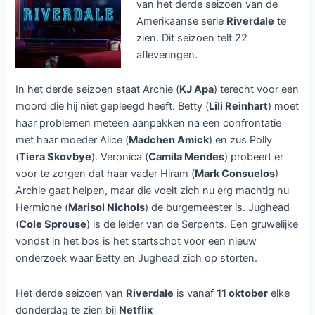
van het derde seizoen van de
Amerikaanse serie
Riverdale
te
zien. Dit seizoen telt 22
afleveringen.
In het derde seizoen staat Archie (
KJ Apa
) terecht voor een
moord die hij niet gepleegd heeft. Betty (
Lili Reinhart
) moet
haar problemen meteen aanpakken na een confrontatie
met haar moeder Alice (
Madchen Amick
) en zus Polly
(
Tiera Skovbye
). Veronica (
Camila Mendes
) probeert er
voor te zorgen dat haar vader Hiram (
Mark Consuelos
)
Archie gaat helpen, maar die voelt zich nu erg machtig nu
Hermione (
Marisol Nichols
) de burgemeester is. Jughead
(
Cole Sprouse
) is de leider van de Serpents. Een gruwelijke
vondst in het bos is het startschot voor een nieuw
onderzoek waar Betty en Jughead zich op storten.
Het derde seizoen van
Riverdale
is vanaf
11 oktober
elke
donderdag te zien bij
Netflix