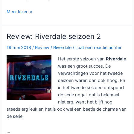
Riverdale
Meer lezen »
seizoen
3
wekelijks
Review: Riverdale seizoen 2
bij
Netflix
19 mei 2018
/
Review
/
Riverdale
/
Laat een reactie achter
Het eerste seizoen van
Riverdale
was een groot succes. De
verwachtingen voor het tweede
seizoen waren dan ook hoog. En
in het tweede seizoen ontspoort
de serie nogal, dat is helemaal
niet erg, want het blijft nog
steeds erg leuk en het is ook wel een beetje de charme van
de serie.
…