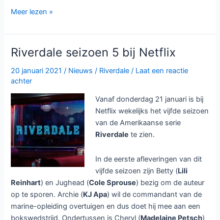
Riverdale
Meer lezen »
seizoen
6
bij
Riverdale seizoen 5 bij Netflix
Netflix
20 januari 2021
/
Nieuws
/
Riverdale
/
Laat een reactie
achter
Vanaf donderdag 21 januari is bij
Netflix wekelijks het vijfde seizoen
van de Amerikaanse serie
Riverdale
te zien.
In de eerste afleveringen van dit
vijfde seizoen zijn Betty (
Lili
Reinhart
) en Jughead (
Cole Sprouse
) bezig om de auteur
op te sporen. Archie (
KJ Apa
) wil de commandant van de
marine-opleiding overtuigen en dus doet hij mee aan een
bokswedstrijd. Ondertussen is Cheryl (
Madelaine Petsch
)