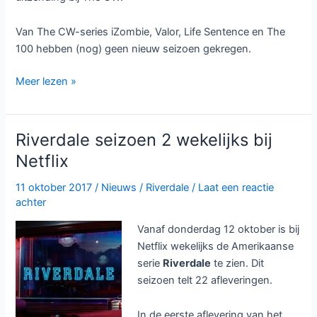
Van The CW-series iZombie, Valor, Life Sentence en The
100 hebben (nog) geen nieuw seizoen gekregen.
The
Meer lezen »
CW
geeft
onder
Riverdale seizoen 2 wekelijks bij
andere
Netflix
Arrow
seizoen
11 oktober 2017
/
Nieuws
/
Riverdale
/
Laat een reactie
7,
achter
Riverdale
Vanaf donderdag 12 oktober is bij
seizoen
Netflix wekelijks de Amerikaanse
3
serie
Riverdale
te zien. Dit
seizoen telt 22 afleveringen.
In de eerste aflevering van het