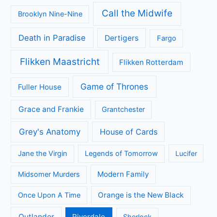
Call the Midwife
Brooklyn Nine-Nine
Death in Paradise
Dertigers
Fargo
Flikken Maastricht
Flikken Rotterdam
Game of Thrones
Fuller House
Grace and Frankie
Grantchester
Grey's Anatomy
House of Cards
Jane the Virgin
Legends of Tomorrow
Lucifer
Modern Family
Midsomer Murders
Orange is the New Black
Once Upon A Time
Outlander
Riverdale
Sherlock