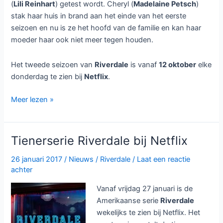
(
Lili Reinhart
) getest wordt. Cheryl (
Madelaine Petsch
)
stak haar huis in brand aan het einde van het eerste
seizoen en nu is ze het hoofd van de familie en kan haar
moeder haar ook niet meer tegen houden.
Het tweede seizoen van
Riverdale
is vanaf
12 oktober
elke
donderdag te zien bij
Netflix
.
Riverdale
Meer lezen »
seizoen
2
wekelijks
Tienerserie Riverdale bij Netflix
bij
Netflix
26 januari 2017
/
Nieuws
/
Riverdale
/
Laat een reactie
achter
Vanaf vrijdag 27 januari is de
Amerikaanse serie
Riverdale
wekelijks te zien bij Netflix. Het