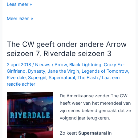
Review:
Lees meer »
Riverdale
Review:
Meer lezen »
seizoen
Riverdale
2
seizoen
2
The CW geeft onder andere Arrow
seizoen 7, Riverdale seizoen 3
2 april 2018
/
Nieuws
/
Arrow
,
Black Lightning
,
Crazy Ex-
Girlfriend
,
Dynasty
,
Jane the Virgin
,
Legends of Tomorrow
,
Riverdale
,
Supergirl
,
Supernatural
,
The Flash
/
Laat een
reactie achter
De Amerikaanse zender The CW
heeft weer van het merendeel van
zijn series bekend gemaakt dat ze
volgend jaar terugkeren.
Zo keert
Supernatural
in