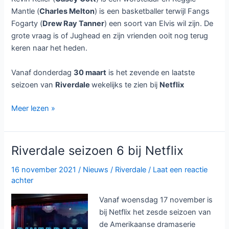
Mantle (
Charles Melton
) is een basketballer terwijl Fangs
Fogarty (
Drew Ray Tanner
) een soort van Elvis wil zijn. De
grote vraag is of Jughead en zijn vrienden ooit nog terug
keren naar het heden.
Vanaf donderdag
30 maart
is het zevende en laatste
seizoen van
Riverdale
wekelijks te zien bij
Netflix
Laatste
Meer lezen »
seizoen
zeven
van
Riverdale seizoen 6 bij Netflix
Riverdale
bij
16 november 2021
/
Nieuws
/
Riverdale
/
Laat een reactie
achter
Netflix
Vanaf woensdag 17 november is
bij Netflix het zesde seizoen van
de Amerikaanse dramaserie