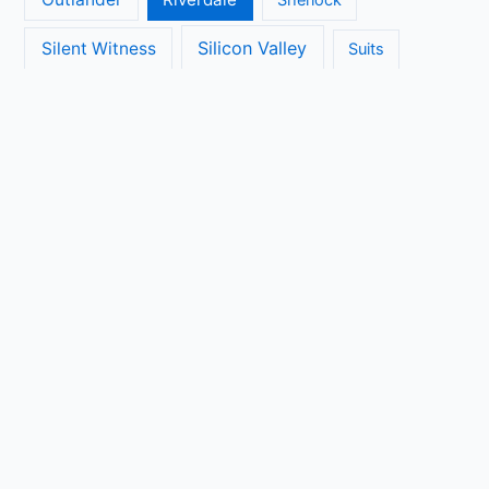
Silicon Valley
Silent Witness
Suits
The Big Bang Theory
The Blacklist
The Brokenwood Mysteries
The Crown
The Flash
The Handmaids Tale
The Walking Dead
The Ranch
Transparent
True Detective
Veep
Vera
Unbreakable Kimmy Schmidt
Vikings
Copyright © 2026 Seriebinge | Powered by
Astra WordPress