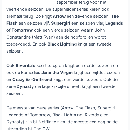
september terug voor het
veertiende seizoen. De superheldenseries keren ook
allemaal terug. Zo krijgt
Arrow
een zevende seizoen,
The
Flash
een seizoen vijf,
Supergirl
een seizoen vier,
Legends
of Tomorrow
ook een vierde seizoen waarin John
Constantine (Matt Ryan) aan de hoofdrollen wordt
toegevoegd. En ook
Black Lighting
krijgt een tweede
seizoen.
Ook
Riverdale
keert terug en krijgt een derde seizoen en
ook de komedies
Jane the Virgin
krijgt een vijfde seizoen
en
Crazy Ex-Girlfriend
krijgt een vierde seizoen. Ook de
serie
Dynasty
die lage kijkcijfers heeft krijgt een tweede
seizoen.
De meeste van deze series (Arrow, The Flash, Supergirl,
Legends of Tomorrow, Black Lightning, Riverdale en
Dynasty) zijn bij Netflix te zien, de meeste een dag na de
uitzending bij The CW.