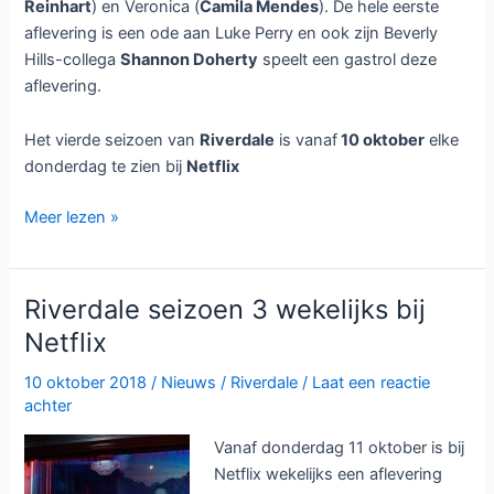
Reinhart
) en Veronica (
Camila Mendes
). De hele eerste
aflevering is een ode aan Luke Perry en ook zijn Beverly
Hills-collega
Shannon Doherty
speelt een gastrol deze
aflevering.
Het vierde seizoen van
Riverdale
is vanaf
10 oktober
elke
donderdag te zien bij
Netflix
Riverdale
Meer lezen »
seizoen
4
wekelijks
Riverdale seizoen 3 wekelijks bij
bij
Netflix
Netflix
10 oktober 2018
/
Nieuws
/
Riverdale
/
Laat een reactie
achter
Vanaf donderdag 11 oktober is bij
Netflix wekelijks een aflevering