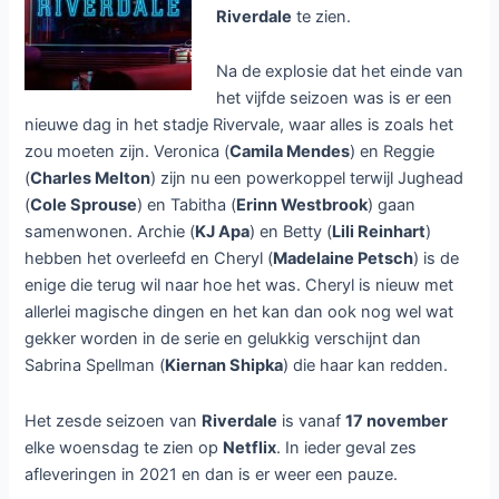
Riverdale
te zien.
Na de explosie dat het einde van
het vijfde seizoen was is er een
nieuwe dag in het stadje Rivervale, waar alles is zoals het
zou moeten zijn. Veronica (
Camila Mendes
) en Reggie
(
Charles Melton
) zijn nu een powerkoppel terwijl Jughead
(
Cole Sprouse
) en Tabitha (
Erinn Westbrook
) gaan
samenwonen. Archie (
KJ Apa
) en Betty (
Lili Reinhart
)
hebben het overleefd en Cheryl (
Madelaine Petsch
) is de
enige die terug wil naar hoe het was. Cheryl is nieuw met
allerlei magische dingen en het kan dan ook nog wel wat
gekker worden in de serie en gelukkig verschijnt dan
Sabrina Spellman (
Kiernan Shipka
) die haar kan redden.
Het zesde seizoen van
Riverdale
is vanaf
17 november
elke woensdag te zien op
Netflix
. In ieder geval zes
afleveringen in 2021 en dan is er weer een pauze.