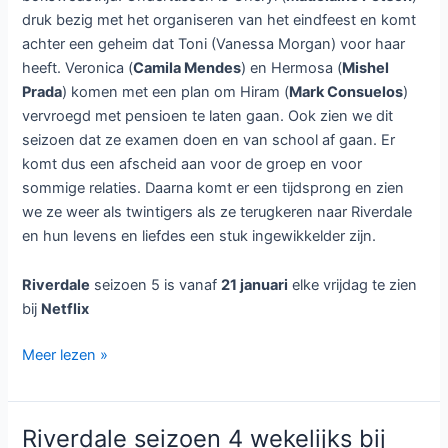
druk bezig met het organiseren van het eindfeest en komt
achter een geheim dat Toni (Vanessa Morgan) voor haar
heeft. Veronica (
Camila Mendes
) en Hermosa (
Mishel
Prada
) komen met een plan om Hiram (
Mark Consuelos
)
vervroegd met pensioen te laten gaan. Ook zien we dit
seizoen dat ze examen doen en van school af gaan. Er
komt dus een afscheid aan voor de groep en voor
sommige relaties. Daarna komt er een tijdsprong en zien
we ze weer als twintigers als ze terugkeren naar Riverdale
en hun levens en liefdes een stuk ingewikkelder zijn.
Riverdale
seizoen 5 is vanaf
21 januari
elke vrijdag te zien
bij
Netflix
Riverdale
Meer lezen »
seizoen
5
bij
Riverdale seizoen 4 wekelijks bij