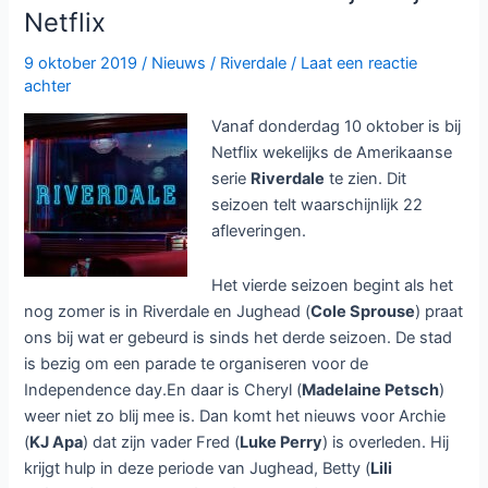
Netflix
Netflix
9 oktober 2019
/
Nieuws
/
Riverdale
/
Laat een reactie
achter
Vanaf donderdag 10 oktober is bij
Netflix wekelijks de Amerikaanse
serie
Riverdale
te zien. Dit
seizoen telt waarschijnlijk 22
afleveringen.
Het vierde seizoen begint als het
nog zomer is in Riverdale en Jughead (
Cole Sprouse
) praat
ons bij wat er gebeurd is sinds het derde seizoen. De stad
is bezig om een parade te organiseren voor de
Independence day.En daar is Cheryl (
Madelaine Petsch
)
weer niet zo blij mee is. Dan komt het nieuws voor Archie
(
KJ Apa
) dat zijn vader Fred (
Luke Perry
) is overleden. Hij
krijgt hulp in deze periode van Jughead, Betty (
Lili