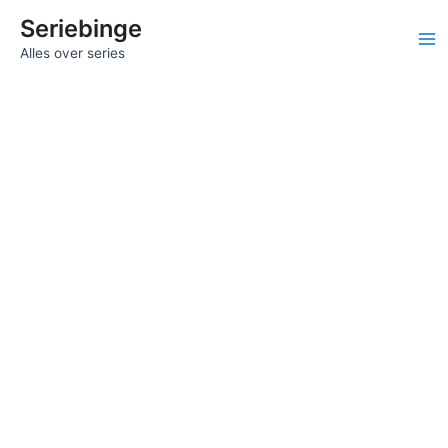
Ga
Seriebinge
naar
Ma
Alles over series
de
inhoud
Me