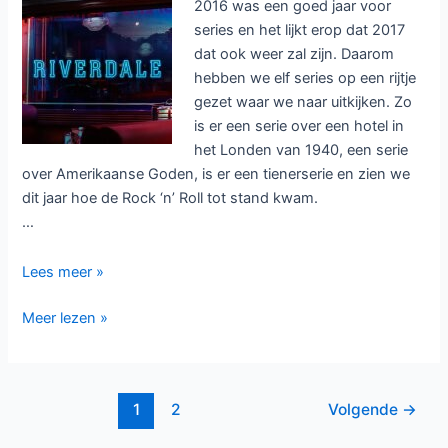
2016 was een goed jaar voor
series en het lijkt erop dat 2017
dat ook weer zal zijn. Daarom
hebben we elf series op een rijtje
gezet waar we naar uitkijken. Zo
is er een serie over een hotel in
het Londen van 1940, een serie
over Amerikaanse Goden, is er een tienerserie en zien we
dit jaar hoe de Rock ‘n’ Roll tot stand kwam.
…
Elf
Lees meer »
series
Elf
Meer lezen »
waar
series
we
waar
naar
we
uitkijken
Bericht
1
2
Volgende
→
naar
in
paginering
uitkijken
2017