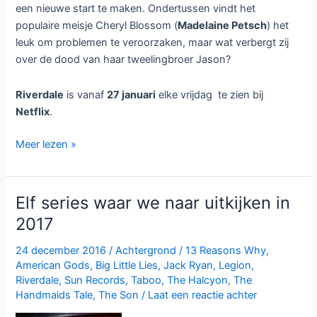
een nieuwe start te maken. Ondertussen vindt het
populaire meisje Cheryl Blossom (
Madelaine Petsch
) het
leuk om problemen te veroorzaken, maar wat verbergt zij
over de dood van haar tweelingbroer Jason?
Riverdale
is vanaf
27 januari
elke vrijdag te zien bij
Netflix
.
Tienerserie
Meer lezen »
Riverdale
bij
Netflix
Elf series waar we naar uitkijken in
2017
24 december 2016
/
Achtergrond
/
13 Reasons Why
,
American Gods
,
Big Little Lies
,
Jack Ryan
,
Legion
,
Riverdale
,
Sun Records
,
Taboo
,
The Halcyon
,
The
Handmaids Tale
,
The Son
/
Laat een reactie achter