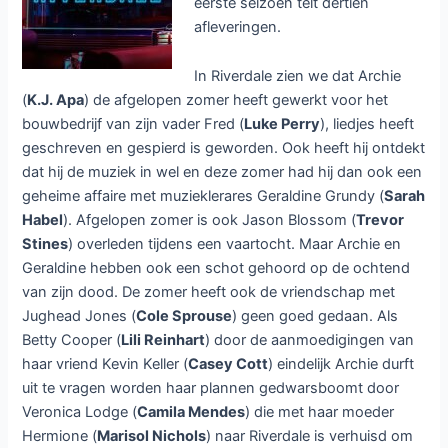
eerste seizoen telt dertien
afleveringen.
In Riverdale zien we dat Archie
(
K.J. Apa
) de afgelopen zomer heeft gewerkt voor het
bouwbedrijf van zijn vader Fred (
Luke Perry
), liedjes heeft
geschreven en gespierd is geworden. Ook heeft hij ontdekt
dat hij de muziek in wel en deze zomer had hij dan ook een
geheime affaire met muzieklerares Geraldine Grundy (
Sarah
Habel
). Afgelopen zomer is ook Jason Blossom (
Trevor
Stines
) overleden tijdens een vaartocht. Maar Archie en
Geraldine hebben ook een schot gehoord op de ochtend
van zijn dood. De zomer heeft ook de vriendschap met
Jughead Jones (
Cole Sprouse
) geen goed gedaan. Als
Betty Cooper (
Lili Reinhart
) door de aanmoedigingen van
haar vriend Kevin Keller (
Casey Cott
) eindelijk Archie durft
uit te vragen worden haar plannen gedwarsboomt door
Veronica Lodge (
Camila Mendes
) die met haar moeder
Hermione (
Marisol Nichols
) naar Riverdale is verhuisd om