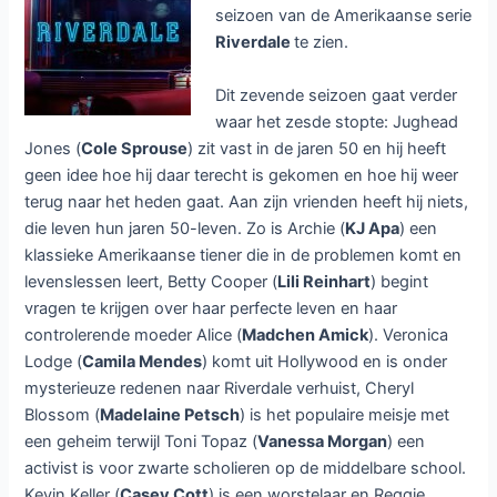
seizoen van de Amerikaanse serie
Riverdale
te zien.
Dit zevende seizoen gaat verder
waar het zesde stopte: Jughead
Jones (
Cole Sprouse
) zit vast in de jaren 50 en hij heeft
geen idee hoe hij daar terecht is gekomen en hoe hij weer
terug naar het heden gaat. Aan zijn vrienden heeft hij niets,
die leven hun jaren 50-leven. Zo is Archie (
KJ Apa
) een
klassieke Amerikaanse tiener die in de problemen komt en
levenslessen leert, Betty Cooper (
Lili Reinhart
) begint
vragen te krijgen over haar perfecte leven en haar
controlerende moeder Alice (
Madchen Amick
). Veronica
Lodge (
Camila Mendes
) komt uit Hollywood en is onder
mysterieuze redenen naar Riverdale verhuist, Cheryl
Blossom (
Madelaine Petsch
) is het populaire meisje met
een geheim terwijl Toni Topaz (
Vanessa Morgan
) een
activist is voor zwarte scholieren op de middelbare school.
Kevin Keller (
Casey Cott
) is een worstelaar en Reggie