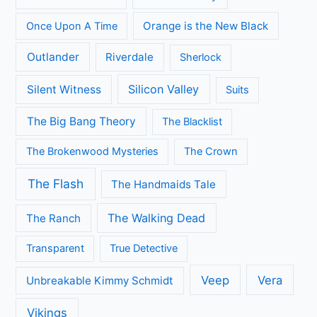
Arrow
A place to call Home
Better Call Saul
Black-ish
Call the Midwife
Brooklyn Nine-Nine
Death in Paradise
Dertigers
Fargo
Flikken Maastricht
Flikken Rotterdam
Game of Thrones
Fuller House
Grace and Frankie
Grantchester
Grey's Anatomy
House of Cards
Jane the Virgin
Legends of Tomorrow
Lucifer