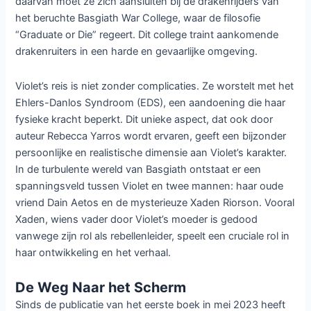
Tijdens de
Onyx Storm
middernacht-releaseparty in Los
Angeles gaf Yarros een exclusief kijkje in de voortgang van
de tv-serie. Ze liet doorschemeren dat ze inmiddels twee
scriptversies had gelezen en was enthousiast over de
trouw van het script aan haar oorspronkelijke werk. Ze
prees vooral de showrunner Moira Walley-Beckett, bekend
van
Breaking Bad
en
Anne with an E
, voor het perfect
vastleggen van de dialogen en de energie van de boeken.
“Ik heb de hele tijd met mijn voeten geschopt,” zei Yarros
opgewonden. “Moira heeft zo’n geweldig werk geleverd
met het vastleggen van ieders stem en de dialogen waar
jullie van houden.”
Het Verhaal van Fourth Wing
Fourth Wing
volgt het verhaal van Violet Sorrengail, een
twintigjarige jonge vrouw die door haar moeder, een
generaal in het leger van Navarra, gedwongen wordt haar
droom om een Scribe te worden op te geven. In plaats