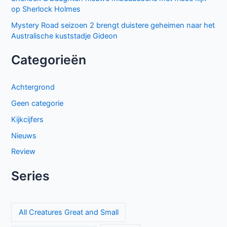
Populair deze week
GIGN op Netflix: Franse actiethriller vol spanning en elite
missies
Sally Lockhart Mysteries brengt duistere Victoriaanse
intriges naar BBC NL
Beck seizoen 11 op NPO 3: nieuwe generatie in Zweedse
misdaadserie
Cooper and Fry op BBC NL: Britse misdaadserie vol
mysterie en spanning
El mapa de los anhelos op Netflix: ontroerende Spaanse
serie over liefde en verlies
The Hardacres seizoen 2 op BBC NL: nieuw geld,
klassenstrijd en een gevaarlijke rivaal
Proyecto Final op Netflix: Mexicaanse tienerthriller over
online haat
Keuzes en gevoelens botsen in seizoen 3 van My Life with
the Walter Boys