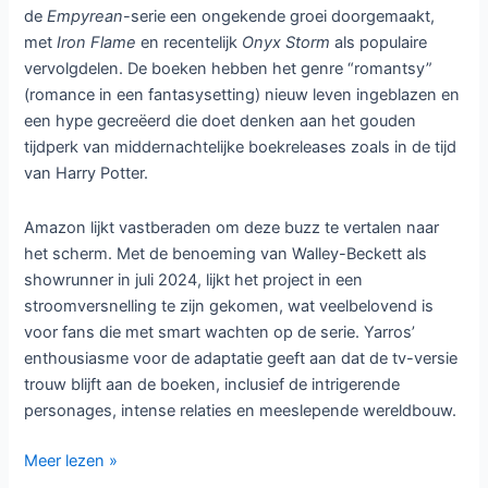
daarvan moet ze zich aansluiten bij de drakenrijders van
het beruchte Basgiath War College, waar de filosofie
“Graduate or Die” regeert. Dit college traint aankomende
drakenruiters in een harde en gevaarlijke omgeving.
Violet’s reis is niet zonder complicaties. Ze worstelt met het
Ehlers-Danlos Syndroom (EDS), een aandoening die haar
fysieke kracht beperkt. Dit unieke aspect, dat ook door
auteur Rebecca Yarros wordt ervaren, geeft een bijzonder
persoonlijke en realistische dimensie aan Violet’s karakter.
In de turbulente wereld van Basgiath ontstaat er een
spanningsveld tussen Violet en twee mannen: haar oude
vriend Dain Aetos en de mysterieuze Xaden Riorson. Vooral
Xaden, wiens vader door Violet’s moeder is gedood
vanwege zijn rol als rebellenleider, speelt een cruciale rol in
haar ontwikkeling en het verhaal.
De Weg Naar het Scherm