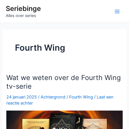
Ga
Seriebinge
naar
Ma
Alles over series
de
inhoud
Me