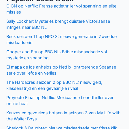
we
weten
over
Facebook
Twitter
de
Fourth
Wing
Recente berichten
tv-
serie
Laatste seizoen van Muertos S.L. brengt chaos en zwarte
humor naar Netflix
Donkere geheimen en paranoia in The Shards op Disney+
Keuzes en gevoelens botsen in seizoen 3 van My Life with
the Walter Boys
Ted Lasso seizoen 4: verrassende comeback op Apple
TV+
De andere kant van de Bennet familie komt tot leven in
nieuwe HBO Max serie