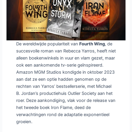
Fourth Wing
Wat we weten over de Fourth Wing
tv-serie
24 januari 2025
/
Achtergrond
/
Fourth Wing
/
Laat een
reactie achter