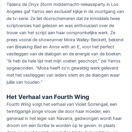
De wereldwijde populariteit van
Fourth Wing
, de
succesvolle roman van Rebecca Yarros, heeft niet
alleen boekenwinkels in vuur en vlam gezet, maar
ook een aankomende tv-serie geïnspireerd.
Amazon MGM Studios kondigde in oktober 2023
aan dat ze een optie hadden genomen op de
rechten van Yarros’ bestsellerserie, met Michael
B. Jordan’s productiehuis Outlier Society aan het
roer. Deze aankondiging, vlak voor de release van
het tweede boek Iron Flame, deed de
verwachtingen rond de adaptatie exponentieel
groeien.