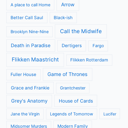
Sherlock & Daughter: nieuwe misdaadserie met frisse kijk
op Sherlock Holmes
Mystery Road seizoen 2 brengt duistere geheimen naar het
Australische kuststadje Gideon
Categorieën
Achtergrond
Geen categorie
Kijkcijfers
Nieuws
Review
Series
All Creatures Great and Small