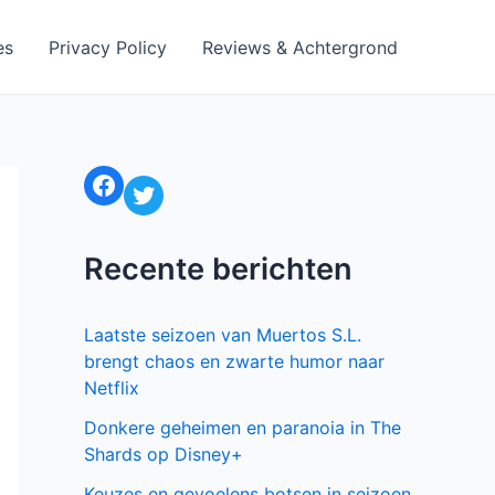
es
Privacy Policy
Reviews & Achtergrond
Facebook
Twitter
Recente berichten
Laatste seizoen van Muertos S.L.
brengt chaos en zwarte humor naar
Netflix
Donkere geheimen en paranoia in The
Shards op Disney+
Keuzes en gevoelens botsen in seizoen