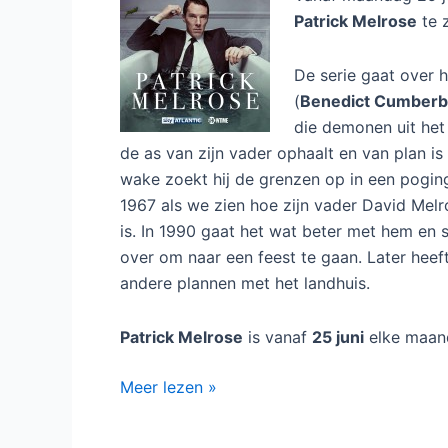
Patrick Melrose
te z
De serie gaat over h
(
Benedict Cumberb
die demonen uit het 
de as van zijn vader ophaalt en van plan i
wake zoekt hij de grenzen op in een poging
1967 als we zien hoe zijn vader David Melr
is. In 1990 gaat het wat beter met hem en s
over om naar een feest te gaan. Later heef
andere plannen met het landhuis.
Patrick Melrose
is vanaf
25 juni
elke maa
Dramaserie
Meer lezen »
Patrick
Melrose