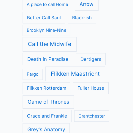
Arrow
A place to call Home
Better Call Saul
Black-ish
Brooklyn Nine-Nine
Call the Midwife
Death in Paradise
Dertigers
Flikken Maastricht
Fargo
Flikken Rotterdam
Fuller House
Game of Thrones
Grace and Frankie
Grantchester
Grey's Anatomy