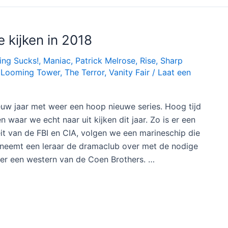
 kijken in 2018
ing Sucks!
,
Maniac
,
Patrick Melrose
,
Rise
,
Sharp
 Looming Tower
,
The Terror
,
Vanity Fair
/
Laat een
euw jaar met weer een hoop nieuwe series. Hoog tijd
n waar we echt naar uit kijken dit jaar. Zo is er een
teit van de FBI en CIA, volgen we een marineschip die
, neemt een leraar de dramaclub over met de nodige
 er een western van de Coen Brothers. …