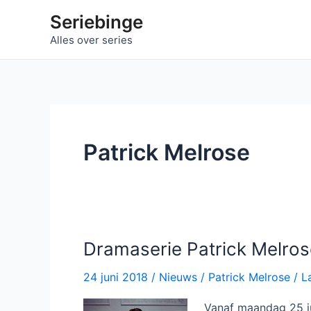
Ga
Seriebinge
naar
Alles over series
de
inhoud
Patrick Melrose
Dramaserie Patrick Melros
24 juni 2018
/
Nieuws
/
Patrick Melrose
/
L
Vanaf maandag 25 ju