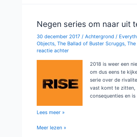
bij
NPO2
Negen series om naar uit te
30 december 2017
/
Achtergrond
/
Everyth
Objects
,
The Ballad of Buster Scruggs
,
The
reactie achter
2018 is weer een ni
om dus eens te kijke
serie over de rivali
vast komt te zitten
consequenties en is
Negen
Lees meer »
series
Negen
Meer lezen »
om
series
naar