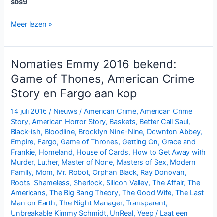
sbs9
Misdaadserie
Meer lezen »
Fargo
bij
Veronica
Nomaties Emmy 2016 bekend:
Game of Thones, American Crime
Story en Fargo aan kop
14 juli 2016
/
Nieuws
/
American Crime
,
American Crime
Story
,
American Horror Story
,
Baskets
,
Better Call Saul
,
Black-ish
,
Bloodline
,
Brooklyn Nine-Nine
,
Downton Abbey
,
Empire
,
Fargo
,
Game of Thrones
,
Getting On
,
Grace and
Frankie
,
Homeland
,
House of Cards
,
How to Get Away with
Murder
,
Luther
,
Master of None
,
Masters of Sex
,
Modern
Family
,
Mom
,
Mr. Robot
,
Orphan Black
,
Ray Donovan
,
Roots
,
Shameless
,
Sherlock
,
Silicon Valley
,
The Affair
,
The
Americans
,
The Big Bang Theory
,
The Good Wife
,
The Last
Man on Earth
,
The Night Manager
,
Transparent
,
Unbreakable Kimmy Schmidt
,
UnReal
,
Veep
/
Laat een