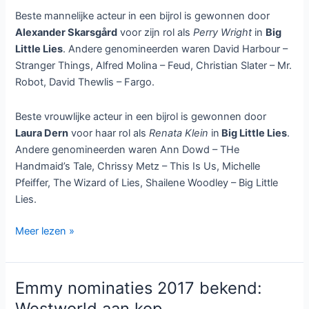
Beste mannelijke acteur in een bijrol is gewonnen door
Alexander Skarsgård
voor zijn rol als
Perry Wright
in
Big
Little Lies
. Andere genomineerden waren David Harbour –
Stranger Things, Alfred Molina – Feud, Christian Slater – Mr.
Robot, David Thewlis – Fargo.
Beste vrouwlijke acteur in een bijrol is gewonnen door
Laura Dern
voor haar rol als
Renata Klein
in
Big Little Lies
.
Andere genomineerden waren Ann Dowd – THe
Handmaid’s Tale, Chrissy Metz – This Is Us, Michelle
Pfeiffer, The Wizard of Lies, Shailene Woodley – Big Little
Lies.
Big
Meer lezen »
Little
Lies
grote
Emmy nominaties 2017 bekend:
winnaar
Westworld aan kop