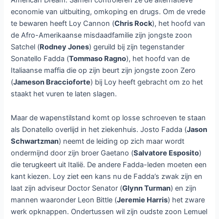
economie van uitbuiting, omkoping en drugs. Om de vrede
te bewaren heeft Loy Cannon (
Chris Rock
), het hoofd van
de Afro-Amerikaanse misdaadfamilie zijn jongste zoon
Satchel (
Rodney Jones
) geruild bij zijn tegenstander
Sonatello Fadda (
Tommaso Ragno
), het hoofd van de
Italiaanse maffia die op zijn beurt zijn jongste zoon Zero
(
Jameson Braccioforte
) bij Loy heeft gebracht om zo het
staakt het vuren te laten slagen.
Maar de wapenstilstand komt op losse schroeven te staan
als Donatello overlijd in het ziekenhuis. Josto Fadda (
Jason
Schwartzman
) neemt de leiding op zich maar wordt
ondermijnd door zijn broer Gaetano (
Salvatore Esposito
)
die terugkeert uit Italië. De andere Fadda-leden moeten een
kant kiezen. Loy ziet een kans nu de Fadda’s zwak zijn en
laat zijn adviseur Doctor Senator (
Glynn Turman
) en zijn
mannen waaronder Leon Bittle (
Jeremie Harris
) het zware
werk opknappen. Ondertussen wil zijn oudste zoon Lemuel