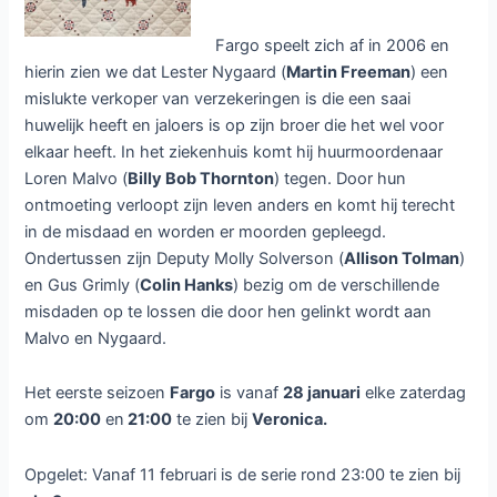
Fargo speelt zich af in 2006 en
hierin zien we dat Lester Nygaard (
Martin Freeman
) een
mislukte verkoper van verzekeringen is die een saai
huwelijk heeft en jaloers is op zijn broer die het wel voor
elkaar heeft. In het ziekenhuis komt hij huurmoordenaar
Loren Malvo (
Billy Bob Thornton
) tegen. Door hun
ontmoeting verloopt zijn leven anders en komt hij terecht
in de misdaad en worden er moorden gepleegd.
Ondertussen zijn Deputy Molly Solverson (
Allison Tolman
)
en Gus Grimly (
Colin Hanks
) bezig om de verschillende
misdaden op te lossen die door hen gelinkt wordt aan
Malvo en Nygaard.
Het eerste seizoen
Fargo
is vanaf
28 januari
elke zaterdag
om
20:00
en
21:00
te zien bij
Veronica.
Opgelet: Vanaf 11 februari is de serie rond 23:00 te zien bij