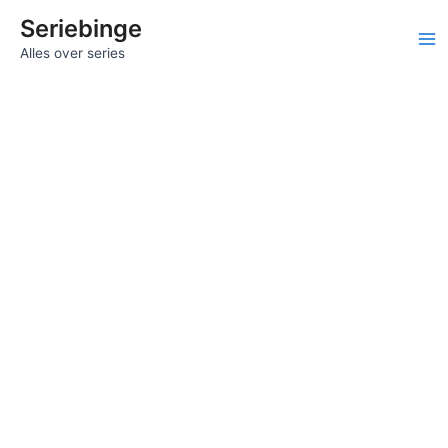
Ga
Seriebinge
naar
Ma
Alles over series
de
inhoud
Me