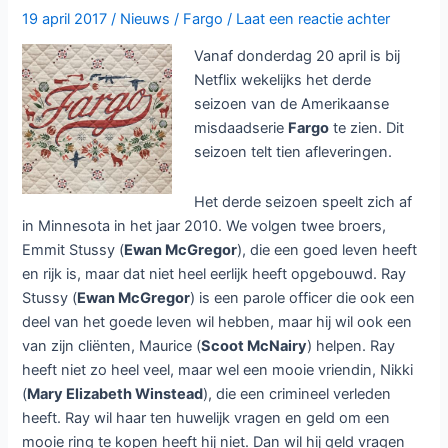
aan
19 april 2017
/
Nieuws
/
Fargo
/
Laat een reactie achter
kop
Vanaf donderdag 20 april is bij
Netflix wekelijks het derde
seizoen van de Amerikaanse
misdaadserie
Fargo
te zien. Dit
seizoen telt tien afleveringen.
Het derde seizoen speelt zich af
in Minnesota in het jaar 2010. We volgen twee broers,
Emmit Stussy (
Ewan McGregor
), die een goed leven heeft
en rijk is, maar dat niet heel eerlijk heeft opgebouwd. Ray
Stussy (
Ewan McGregor
) is een parole officer die ook een
deel van het goede leven wil hebben, maar hij wil ook een
van zijn cliënten, Maurice (
Scoot McNairy
) helpen. Ray
heeft niet zo heel veel, maar wel een mooie vriendin, Nikki
(
Mary Elizabeth Winstead
), die een crimineel verleden
heeft. Ray wil haar ten huwelijk vragen en geld om een
mooie ring te kopen heeft hij niet. Dan wil hij geld vragen