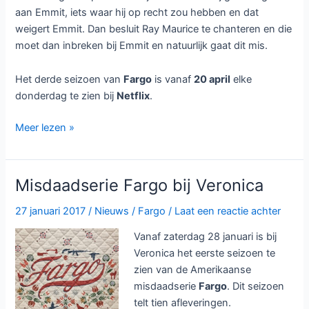
aan Emmit, iets waar hij op recht zou hebben en dat
weigert Emmit. Dan besluit Ray Maurice te chanteren en die
moet dan inbreken bij Emmit en natuurlijk gaat dit mis.
Het derde seizoen van
Fargo
is vanaf
20 april
elke
donderdag te zien bij
Netflix
.
Fargo
Meer lezen »
seizoen
3
bij
Misdaadserie Fargo bij Veronica
Netflix
27 januari 2017
/
Nieuws
/
Fargo
/
Laat een reactie achter
Vanaf zaterdag 28 januari is bij
Veronica het eerste seizoen te
zien van de Amerikaanse
misdaadserie
Fargo
. Dit seizoen
telt tien afleveringen.