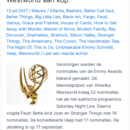
bij
Golden
13 juli 2017
/
Nieuws
/
Atlanta
,
Baskets
,
Better Call Saul
,
Globes
Better Things
,
Big Little Lies
,
Black-ish
,
Fargo
,
Feud
,
Genius
,
Grace and Frankie
,
House of Cards
,
How to Get
Away with Murder
,
Master of None
,
Modern Family
,
Ray
Donovan
,
Shameless
,
Sherlock
,
Silicon Valley
,
Stranger
Things
,
The Americans
,
The Crown
,
The Handmaids Tale
,
The Night Of
,
This Is Us
,
Unbreakable Kimmy Schmidt
,
Veep
,
Westworld
/
Laat een reactie achter
Vanmorgen werden de
nominaties van de Emmy Awards
bekend gemaakt. Dé
televisieprijzen van Amerika.
Westworld kreeg 22 nominaties
net als het satirische programma
Saturday Night Live. Daarna
volgde Feud: Bette And Joan en Stranger Things met 18
nominaties. De komedieserie Veep had 17 nominaties. De
uitreiking is op 17 september.