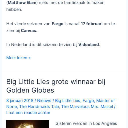
(
Matthew Elam
) niets met de familiezaak te maken
hebben.
Het vierde seizoen van
Fargo
is vanaf
17 februari
om te
zien bij
Canvas
.
In Nederland is dit seizoen te zien bij
Videoland
.
Fargo
Meer lezen »
seizoen
4
bij
Big Little Lies grote winnaar bij
Canvas
Golden Globes
8 januari 2018
/
Nieuws
/
Big Little Lies
,
Fargo
,
Master of
None
,
The Handmaids Tale
,
The Marvelous Mrs. Maisel
/
Laat een reactie achter
Gisteren werden in Los Angeles