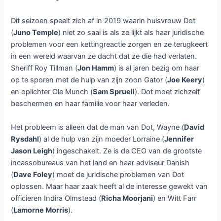
Dit seizoen speelt zich af in 2019 waarin huisvrouw Dot
(
Juno Temple
) niet zo saai is als ze lijkt als haar juridische
problemen voor een kettingreactie zorgen en ze terugkeert
in een wereld waarvan ze dacht dat ze die had verlaten.
Sheriff Roy Tillman (
Jon Hamm
) is al jaren bezig om haar
op te sporen met de hulp van zijn zoon Gator (
Joe Keery
)
en oplichter Ole Munch (
Sam Spruell
). Dot moet zichzelf
beschermen en haar familie voor haar verleden.
Het probleem is alleen dat de man van Dot, Wayne (
David
Rysdahl
) al de hulp van zijn moeder Lorraine (
Jennifer
Jason Leigh
) ingeschakelt. Ze is de CEO van de grootste
incassobureaus van het land en haar adviseur Danish
(
Dave Foley
) moet de juridische problemen van Dot
oplossen. Maar haar zaak heeft al de interesse gewekt van
officieren Indira Olmstead (
Richa Moorjani
) en Witt Farr
(
Lamorne Morris
).