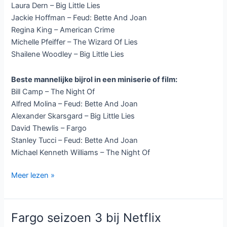
Laura Dern – Big Little Lies
Jackie Hoffman – Feud: Bette And Joan
Regina King – American Crime
Michelle Pfeiffer – The Wizard Of Lies
Shailene Woodley – Big Little Lies
Beste mannelijke bijrol in een miniserie of film:
Bill Camp – The Night Of
Alfred Molina – Feud: Bette And Joan
Alexander Skarsgard – Big Little Lies
David Thewlis – Fargo
Stanley Tucci – Feud: Bette And Joan
Michael Kenneth Williams – The Night Of
Emmy
Meer lezen »
nominaties
2017
bekend:
Fargo seizoen 3 bij Netflix
Westworld