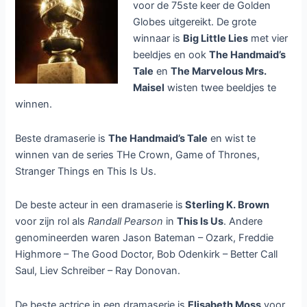
voor de 75ste keer de Golden
Globes uitgereikt. De grote
winnaar is
Big Little Lies
met vier
beeldjes en ook
The Handmaid’s
Tale
en
The Marvelous Mrs.
Maisel
wisten twee beeldjes te
winnen.
Beste dramaserie is
The Handmaid’s Tale
en wist te
winnen van de series THe Crown, Game of Thrones,
Stranger Things en This Is Us.
De beste acteur in een dramaserie is
Sterling K. Brown
voor zijn rol als
Randall Pearson
in
This Is Us
. Andere
genomineerden waren Jason Bateman – Ozark, Freddie
Highmore – The Good Doctor, Bob Odenkirk – Better Call
Saul, Liev Schreiber – Ray Donovan.
De beste actrice in een dramaserie is
Elisabeth Moss
voor