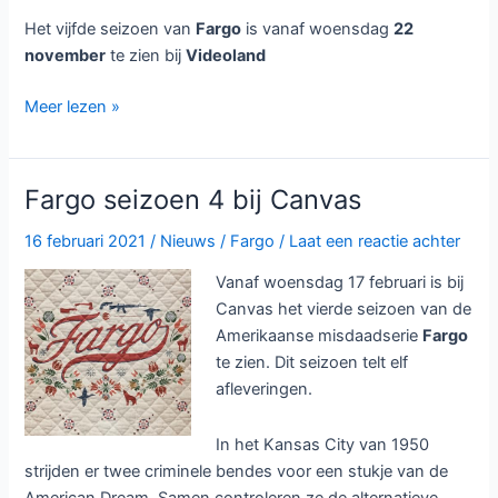
Het vijfde seizoen van
Fargo
is vanaf woensdag
22
november
te zien bij
Videoland
Vijfde
Meer lezen »
seizoen
misdaadserie
Fargo
Fargo seizoen 4 bij Canvas
bij
Videoland
16 februari 2021
/
Nieuws
/
Fargo
/
Laat een reactie achter
Vanaf woensdag 17 februari is bij
Canvas het vierde seizoen van de
Amerikaanse misdaadserie
Fargo
te zien. Dit seizoen telt elf
afleveringen.
In het Kansas City van 1950
strijden er twee criminele bendes voor een stukje van de
American Dream. Samen controleren ze de alternatieve