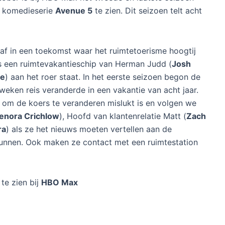
n Avenue 5 bij HBOMax
t een reactie achter
tober is bij HBO Max het tweede en laatste seizoen
 komedieserie
Avenue 5
te zien. Dit seizoen telt acht
 af in een toekomst waar het ruimtetoerisme hoogtij
is een ruimtevakantieschip van Herman Judd (
Josh