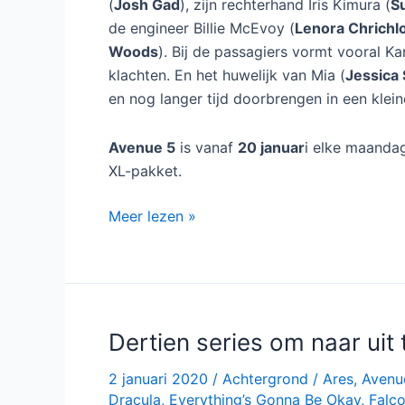
5
HBO-serie Avenue 5 bij Zi
bij
19 januari 2020
/
Nieuws
/
Avenue 5
/
Laat
HBOMax
Vanaf maandag 20 ja
serie telt acht aflev
De serie speelt zich
vakantieruimteschi
heeft het naar zijn 
technische problemen zijn en het schip van z
Aan boord zitten onder andere de excentri
(
Josh Gad
), zijn rechterhand Iris Kimura (
S
de engineer Billie McEvoy (
Lenora Chrichl
Woods
). Bij de passagiers vormt vooral K
klachten. En het huwelijk van Mia (
Jessica 
en nog langer tijd doorbrengen in een klein