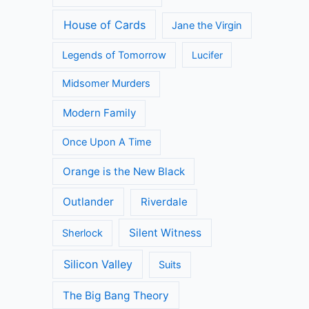
Call the Midwife
Death in Paradise
Dertigers
Flikken Maastricht
Fargo
Flikken Rotterdam
Fuller House
Game of Thrones
Grace and Frankie
Grantchester
Grey's Anatomy
House of Cards
Jane the Virgin
Legends of Tomorrow
Lucifer
Midsomer Murders