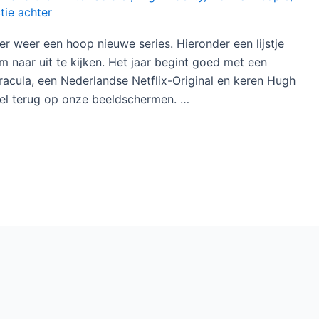
 te zien bij
Ziggo
on Demand bij het Movies & Series
te kijken in 2020
e 5
,
Belgravia
,
Bridgerton
,
Dispatches From Elsewhere
,
n and the Winter Soldier
,
High Fidelity
,
Normal People
,
tie achter
er weer een hoop nieuwe series. Hieronder een lijstje
m naar uit te kijken. Het jaar begint goed met een
racula, een Nederlandse Netflix-Original en keren Hugh
el terug op onze beeldschermen. …