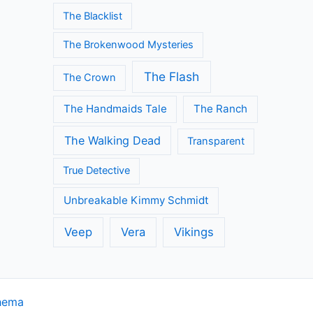
Modern Family
Once Upon A Time
Orange is the New Black
Outlander
Riverdale
Silent Witness
Sherlock
Silicon Valley
Suits
The Big Bang Theory
The Blacklist
The Brokenwood Mysteries
The Flash
The Crown