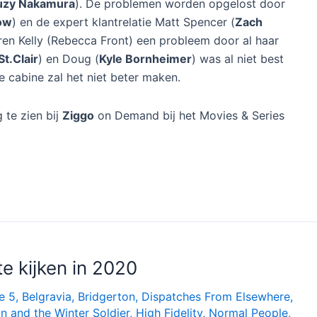
ggo
 een reactie achter
nuari is bij Ziggo de HBO-serie
Avenue 5
te zien. De
eringen.
 veertig jaar in de toekomst af en Avenue 5 is een
p met Ryan Clark
(Hugh Laurie
) als kapitein. Iedereen
zin op de acht weken durende vakantie tot er
ijn route afwijkt. De terugreis duurt nu enkele jaren.
eke biljonair en eigenaar van Avenue 5 Herman Judd
uzy Nakamura
). De problemen worden opgelost door
ow
) en de expert klantrelatie Matt Spencer (
Zach
aren Kelly (Rebecca Front) een probleem door al haar
St.Clair
) en Doug (
Kyle Bornheimer
) was al niet best
e cabine zal het niet beter maken.