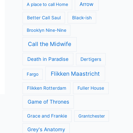
Geen categorie
Kijkcijfers
Nieuws
Review
Series
All Creatures Great and Small
Arrow
A place to call Home
Better Call Saul
Black-ish
Brooklyn Nine-Nine