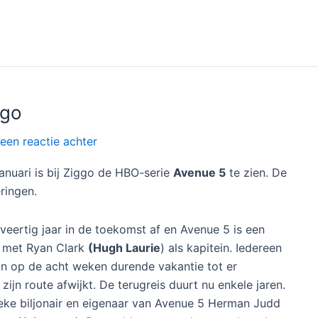
ie
) aan het roer staat. In het eerste seizoen begon de
weken reis veranderde in een vakantie van acht jaar.
d om de koers te veranderen mislukt is en volgen we
enora Crichlow
), Hoofd van klantenrelatie Matt (
Zach
ra
) als ze het nieuws moeten vertellen aan de
 kunnen. Ook maken ze contact met een ruimtestation
te zien bij
HBO Max