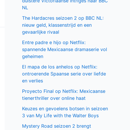
serie
Populair deze week
GIGN op Netflix: Franse actiethriller vol
spanning en elite missies
Beck seizoen 11 op NPO 3: nieuwe
generatie in Zweedse misdaadserie
Cooper and Fry op BBC NL: Britse
misdaadserie vol mysterie en spanning
Sally Lockhart Mysteries brengt
duistere Victoriaanse intriges naar BBC
NL
The Hardacres seizoen 2 op BBC NL:
nieuw geld, klassenstrijd en een
gevaarlijke rivaal
Entre padre e hijo op Netflix: