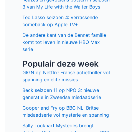
Facebook
Twitter
Recente berichten
Laatste seizoen van Muertos S.L.
brengt chaos en zwarte humor naar
Netflix
Donkere geheimen en paranoia in The
Shards op Disney+
Keuzes en gevoelens botsen in seizoen
3 van My Life with the Walter Boys
Ted Lasso seizoen 4: verrassende
comeback op Apple TV+
De andere kant van de Bennet familie
komt tot leven in nieuwe HBO Max