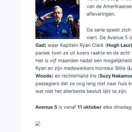
Avenue 5
Tweede en laatste seizoe
10 oktober 2022
/
Nieuws
/
Avenue 5
/
Laa
Vanaf dinsdag 11 ok
van de Amerikaanse
afleveringen.
De serie speelt zich
viert. De Avenue 5 