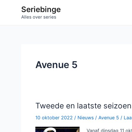
Ga
Seriebinge
naar
Alles over series
de
inhoud