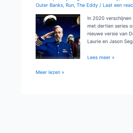
Avenue 5
is vanaf
20 januar
i elke maandag
XL-pakket.
HBO-
Meer lezen »
serie
Avenue
5
bij
Ziggo
Dertien series om naar uit 
2 januari 2020
/
Achtergrond
/
Ares
,
Avenu
Dracula
,
Everything’s Gonna Be Okay
,
Falco
Outer Banks
,
Run
,
The Eddy
/
Laat een reac
In 2020 verschijnen 
met dertien series o
nieuwe versie van D
Laurie en Jason Seg