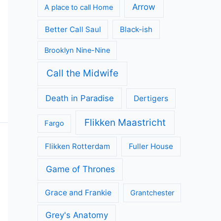
Arrow
A place to call Home
Better Call Saul
Black-ish
Brooklyn Nine-Nine
Call the Midwife
Death in Paradise
Dertigers
Flikken Maastricht
Fargo
Flikken Rotterdam
Fuller House
Game of Thrones
Grace and Frankie
Grantchester
Grey's Anatomy