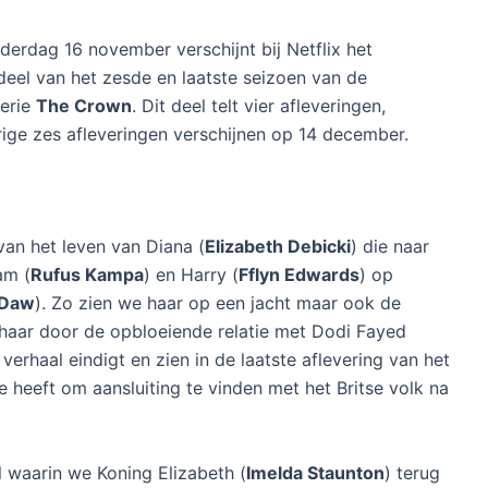
erdag 16 november verschijnt bij Netflix het
deel van het zesde en laatste seizoen van de
serie
The Crown
. Dit deel telt vier afleveringen,
ige zes afleveringen verschijnen op 14 december.
van het leven van Diana (
Elizabeth Debicki
) die naar
am (
Rufus Kampa
) en Harry (
Fflyn Edwards
) op
 Daw
). Zo zien we haar op een jacht maar ook de
 haar door de opbloeiende relatie met Dodi Fayed
verhaal eindigt en zien in de laatste aflevering van het
te heeft om aansluiting te vinden met het Britse volk na
 waarin we Koning Elizabeth (
Imelda Staunton
) terug