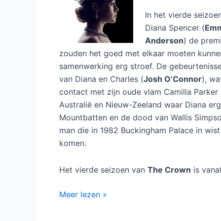
In het vierde seizoe
Diana Spencer (
Emm
Anderson
) de premi
zouden het goed met elkaar moeten kunnen 
samenwerking erg stroef. De gebeurtenissen
van Diana en Charles (
Josh O’Connor
), wa
contact met zijn oude vlam Camilla Parker
Australië en Nieuw-Zeeland waar Diana erg
Mountbatten en de dood van Wallis Simpso
man die in 1982 Buckingham Palace in wist
komen.
Het vierde seizoen van
The Crown
is vana
The
Meer lezen »
Crown
seizoen