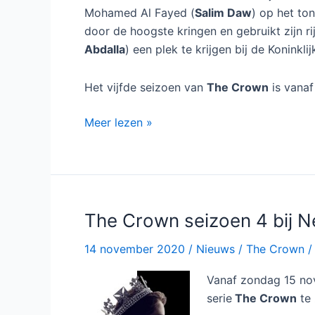
Mohamed Al Fayed (
Salim Daw
) op het to
door de hoogste kringen en gebruikt zijn 
Abdalla
) een plek te krijgen bij de Koninklij
Het vijfde seizoen van
The Crown
is vana
The
Meer lezen »
Crown
seizoen
5
bij
Netflix
The Crown seizoen 4 bij Ne
14 november 2020
/
Nieuws
/
The Crown
Vanaf zondag 15 nove
serie
The Crown
te 