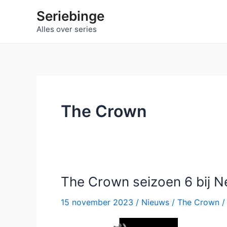
Ga
Seriebinge
naar
Alles over series
de
inhoud
The Crown
The Crown seizoen 6 bij Ne
15 november 2023
/
Nieuws
/
The Crown