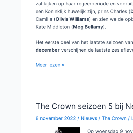
zal kijken op haar regeerperiode en vooruit 
een Koninklijk huwelijk zijn, prins Charles (
Camilla (
Olivia Williams
) en zien we de opb
Kate Middleton (
Meg Bellamy
).
Het eerste deel van het laatste seizoen va
december
verschijnen de laatste zes aflev
The
Meer lezen »
Crown
seizoen
6
bij
Netflix
The Crown seizoen 5 bij Ne
8 november 2022
/
Nieuws
/
The Crown
/
Op woensdag 9 novemb