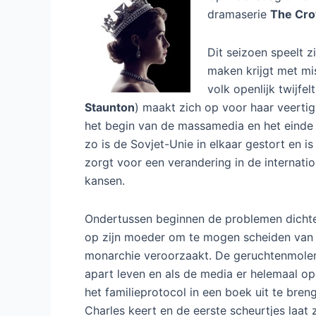
dramaserie
The Cr
Dit seizoen speelt zi
maken krijgt met mis
volk openlijk twijfel
Staunton
) maakt zich op voor haar veertig
het begin van de massamedia en het einde v
zo is de Sovjet-Unie in elkaar gestort en 
zorgt voor een verandering in de internat
kansen.
Ondertussen beginnen de problemen dichter 
op zijn moeder om te mogen scheiden van 
monarchie veroorzaakt. De geruchtenmolen 
apart leven en als de media er helemaal opd
het familieprotocol in een boek uit te bren
Charles keert en de eerste scheurtjes laat