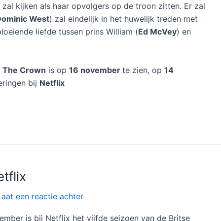
zal kijken als haar opvolgers op de troon zitten. Er zal
Dominic West
) zal eindelijk in het huwelijk treden met
loeiende liefde tussen prins William (
Ed McVey
) en
n
The Crown
is op
16 november
te zien, op
14
eringen bij
Netflix
tflix
Laat een reactie achter
er is bij Netflix het vijfde seizoen van de Britse