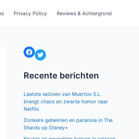
es
Privacy Policy
Reviews & Achtergrond
Facebook
Twitter
Recente berichten
Laatste seizoen van Muertos S.L.
brengt chaos en zwarte humor naar
Netflix
Donkere geheimen en paranoia in The
Shards op Disney+
Keuzes en gevoelens botsen in seizoen