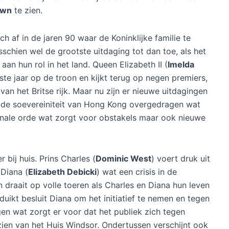
own
te zien.
ch af in de jaren 90 waar de Koninklijke familie te
schien wel de grootste uitdaging tot dan toe, als het
t aan hun rol in het land. Queen Elizabeth II (
Imelda
ste jaar op de troon en kijkt terug op negen premiers,
an het Britse rijk. Maar nu zijn er nieuwe uitdagingen
is de soevereiniteit van Hong Kong overgedragen wat
ionale orde wat zorgt voor obstakels maar ook nieuwe
bij huis. Prins Charles (
Dominic West
) voert druk uit
Diana (
Elizabeth Debicki
) wat een crisis in de
draait op volle toeren als Charles en Diana hun leven
uikt besluit Diana om het initiatief te nemen en tegen
gen wat zorgt er voor dat het publiek zich tegen
 zien van het Huis Windsor. Ondertussen verschijnt ook