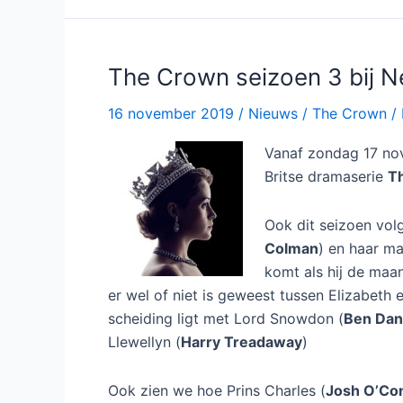
4
bij
Netflix
The Crown seizoen 3 bij Ne
16 november 2019
/
Nieuws
/
The Crown
/
Vanaf zondag 17 nov
Britse dramaserie
T
Ook dit seizoen vol
Colman
) en haar ma
komt als hij de maan
er wel of niet is geweest tussen Elizabeth 
scheiding ligt met Lord Snowdon (
Ben Dan
Llewellyn (
Harry Treadaway
)
Ook zien we hoe Prins Charles (
Josh O’Co