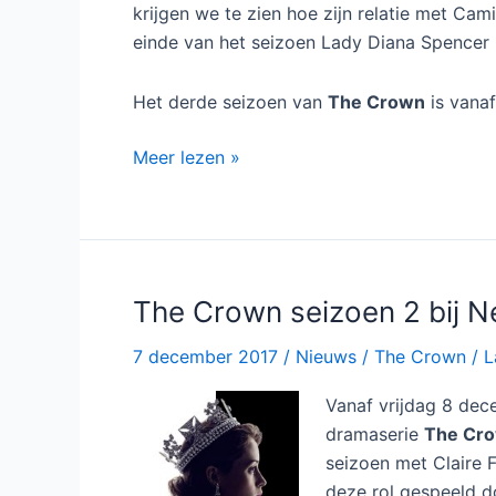
krijgen we te zien hoe zijn relatie met Cami
einde van het seizoen Lady Diana Spencer 
Het derde seizoen van
The Crown
is vana
The
Meer lezen »
Crown
seizoen
3
bij
Netflix
The Crown seizoen 2 bij Ne
7 december 2017
/
Nieuws
/
The Crown
/
L
Vanaf vrijdag 8 dece
dramaserie
The Cr
seizoen met Claire F
deze rol gespeeld d