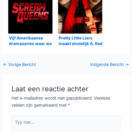
Vijf Amerikaanse
Pretty Little Liars
dramaseries waar we
maakt eindelijk A, Red
naar uitkijken in
Coat en Black Widow
najaar 2015
bekend
Bericht
←
Vorige Bericht
Volgende Bericht
→
navigatie
Laat een reactie achter
Het e-mailadres wordt niet gepubliceerd.
Vereiste
velden zijn gemarkeerd met
*
Typ
hier...