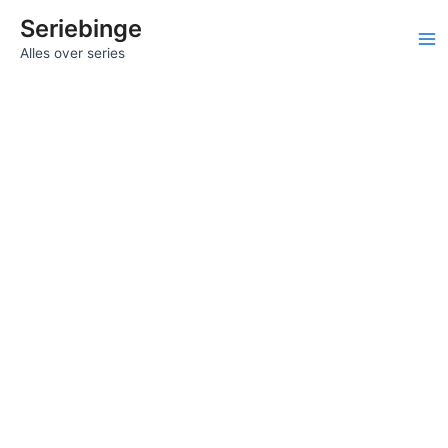
Ga
Seriebinge
naar
Ma
Alles over series
de
inhoud
Me