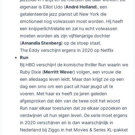
eigenaar is Elliot Udo (
André Holland
), een
getalenteerde jazz pianist uit New York die
emotioneel nog volwassen moet worden. Hij heeft
een knipperlichtrelatie en zal nu echt volwassen
moeten worden als zijn vijftienjarige dochter
(
Amandla Stenberg
) op de stoep staat.
The Eddy verschijnt ergens in 2020 op Netflix
Run
Bij HBO verschijnt de komische thriller Run waarin we
Ruby Dixie (
Merritt Weve
r) volgen, een vrouw die
een alledaags leven leidt. Maar dan krijgt ze op een
dag een sms om een pact uit haar jeugd uit te
voeren. Met haar ex heeft ze jaren geleden
afgesproken dat één van de twee ooit het woord
Run naar elkaar toesturen dat ze elkaar opzoeken en
verdwijnen uit hun eigen leven. De serie moet ergens
in 2020 verschijnen en is dan waarschijnlijk in
Nederland bij Ziggo in het Movies & Series XL-pakket