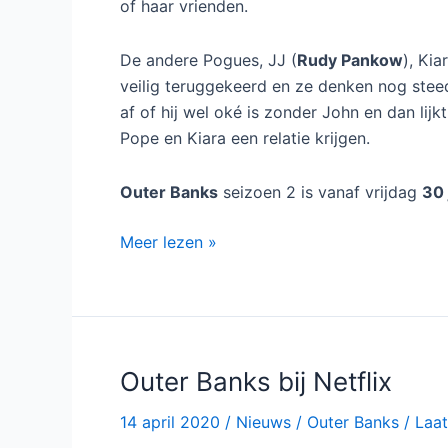
of haar vrienden.
De andere Pogues, JJ (
Rudy Pankow
), Kia
veilig teruggekeerd en ze denken nog steed
af of hij wel oké is zonder John en dan lijk
Pope en Kiara een relatie krijgen.
Outer Banks
seizoen 2 is vanaf vrijdag
30 
Outer
Meer lezen »
Banks
seizoen
2
bij
Netflix
Outer Banks bij Netflix
14 april 2020
/
Nieuws
/
Outer Banks
/
Laat