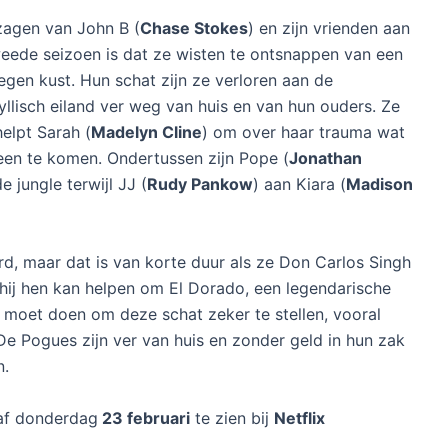
zagen van John B (
Chase Stokes
) en zijn vrienden aan
weede seizoen is dat ze wisten te ontsnappen van een
egen kust. Hun schat zijn ze verloren aan de
llisch eiland ver weg van huis en van hun ouders. Ze
elpt Sarah (
Madelyn Cline
) om over haar trauma wat
een te komen. Ondertussen zijn Pope (
Jonathan
de jungle terwijl JJ (
Rudy Pankow
) aan Kiara (
Madison
rd, maar dat is van korte duur als ze Don Carlos Singh
 hij hen kan helpen om El Dorado, een legendarische
j moet doen om deze schat zeker te stellen, vooral
De Pogues zijn ver van huis en zonder geld in hun zak
n.
af donderdag
23 februari
te zien bij
Netflix