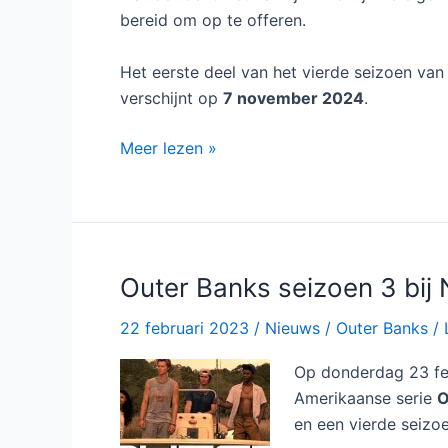
bereid om op te offeren.
Het eerste deel van het vierde seizoen va
verschijnt op
7 november 2024
.
Outer
Meer lezen »
Banks
seizoen
4
bij
Netflix
Outer Banks seizoen 3 bij N
22 februari 2023
/
Nieuws
/
Outer Banks
/
Op donderdag 23 febr
Amerikaanse serie
O
en een vierde seizo