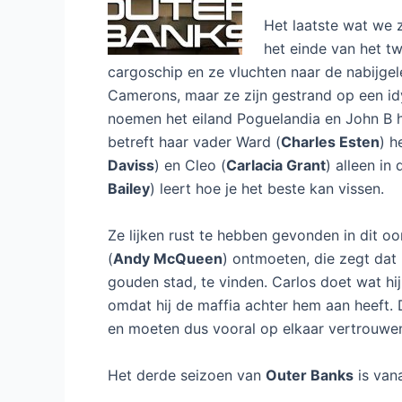
Het laatste wat we 
het einde van het t
cargoschip en ze vluchten naar de nabijgel
Camerons, maar ze zijn gestrand op een idy
noemen het eiland Poguelandia en John B h
betreft haar vader Ward (
Charles Esten
) h
Daviss
) en Cleo (
Carlacia Grant
) alleen in 
Bailey
) leert hoe je het beste kan vissen.
Ze lijken rust te hebben gevonden in dit oo
(
Andy McQueen
) ontmoeten, die zegt dat
gouden stad, te vinden. Carlos doet wat hi
omdat hij de maffia achter hem aan heeft. 
en moeten dus vooral op elkaar vertrouwe
Het derde seizoen van
Outer Banks
is van