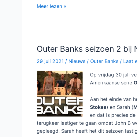
Outer
Meer lezen »
Banks
seizoen
3
bij
Netflix
Outer Banks seizoen 2 bij N
29 juli 2021
/
Nieuws
/
Outer Banks
/
Laat 
Op vrijdag 30 juli v
Amerikaanse serie
O
Aan het einde van h
Stokes
) en Sarah (
M
en dat is precies de
terugkeer lastiger te gaan omdat John B wo
gepleegd. Sarah heeft het dit seizoen last