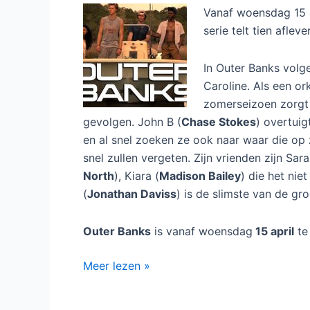
Vanaf woensdag 15 ap
serie telt tien afleve
In Outer Banks volg
Caroline. Als een or
zomerseizoen zorgt 
gevolgen. John B (
Chase Stokes
) overtuig
en al snel zoeken ze ook naar waar die op 
snel zullen vergeten. Zijn vrienden zijn Sara
North
), Kiara (
Madison Bailey
) die het niet
(
Jonathan Daviss
) is de slimste van de gr
Outer Banks
is vanaf woensdag
15 april
te 
Outer
Meer lezen »
Banks
bij