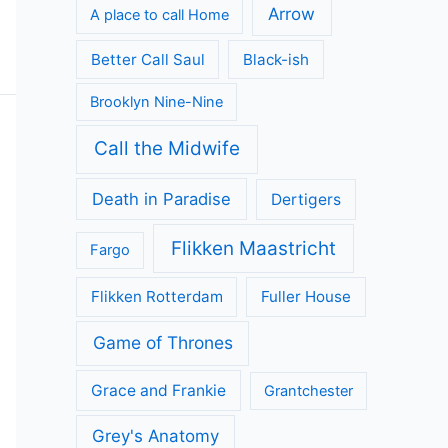
Arrow
A place to call Home
Better Call Saul
Black-ish
Brooklyn Nine-Nine
Call the Midwife
Death in Paradise
Dertigers
Flikken Maastricht
Fargo
Flikken Rotterdam
Fuller House
Game of Thrones
Grace and Frankie
Grantchester
Grey's Anatomy