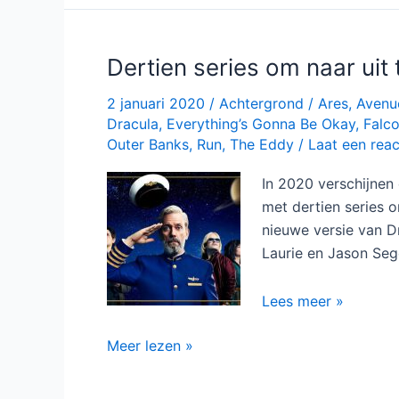
Netflix
Dertien series om naar uit 
2 januari 2020
/
Achtergrond
/
Ares
,
Avenu
Dracula
,
Everything’s Gonna Be Okay
,
Falco
Outer Banks
,
Run
,
The Eddy
/
Laat een reac
In 2020 verschijnen 
met dertien series o
nieuwe versie van D
Laurie en Jason Seg
Dertien
Lees meer »
series
Dertien
Meer lezen »
om
series
naar
om
uit