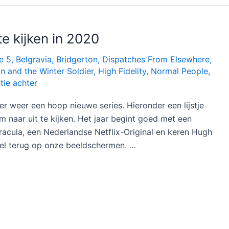
te kijken in 2020
e 5
,
Belgravia
,
Bridgerton
,
Dispatches From Elsewhere
,
n and the Winter Soldier
,
High Fidelity
,
Normal People
,
tie achter
er weer een hoop nieuwe series. Hieronder een lijstje
m naar uit te kijken. Het jaar begint goed met een
racula, een Nederlandse Netflix-Original en keren Hugh
el terug op onze beeldschermen. …