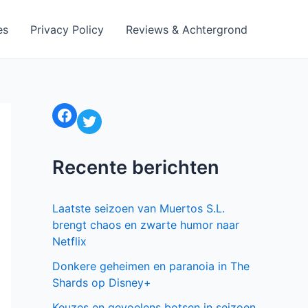
es
Privacy Policy
Reviews & Achtergrond
Facebook
Twitter
Recente berichten
Laatste seizoen van Muertos S.L.
brengt chaos en zwarte humor naar
Netflix
Donkere geheimen en paranoia in The
Shards op Disney+
Keuzes en gevoelens botsen in seizoen