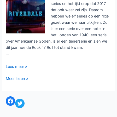
series en het lijkt erop dat 2017
dat ook weer zal zijn. Daarom
hebben we elf series op een rijtje
gezet waar we naar uitkijken. Zo
is er een serie over een hotel in
het Londen van 1940, een serie
over Amerikaanse Goden, is er een tienerserie en zien we
dit jaar hoe de Rock ‘n’ Roll tot stand kwam.
…
Elf
Lees meer »
series
Elf
Meer lezen »
waar
series
we
waar
naar
we
uitkijken
Facebook
Twitter
naar
in
uitkijken
2017
in