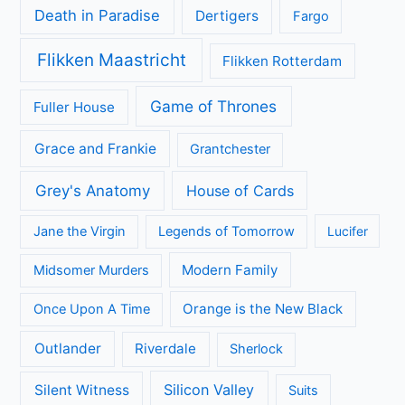
Death in Paradise
Dertigers
Fargo
Flikken Maastricht
Flikken Rotterdam
Game of Thrones
Fuller House
Grace and Frankie
Grantchester
Grey's Anatomy
House of Cards
Jane the Virgin
Legends of Tomorrow
Lucifer
Modern Family
Midsomer Murders
Orange is the New Black
Once Upon A Time
Outlander
Riverdale
Sherlock
Silicon Valley
Silent Witness
Suits