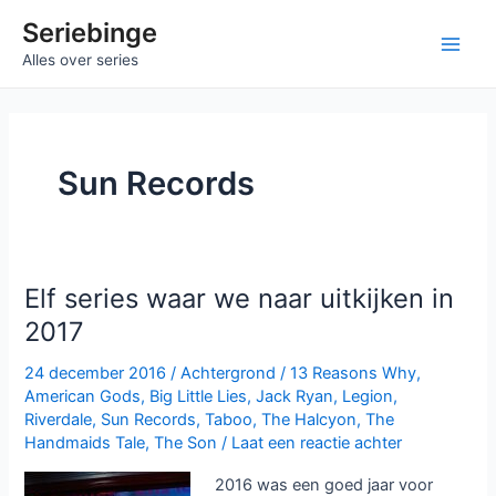
Ga
Seriebinge
naar
Main
Alles over series
de
inhoud
Men
Sun Records
Elf series waar we naar uitkijken in
2017
24 december 2016
/
Achtergrond
/
13 Reasons Why
,
American Gods
,
Big Little Lies
,
Jack Ryan
,
Legion
,
Riverdale
,
Sun Records
,
Taboo
,
The Halcyon
,
The
Handmaids Tale
,
The Son
/
Laat een reactie achter
2016 was een goed jaar voor