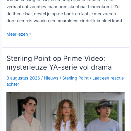
verhaal dat zachtjes maar onmiskenbaar binnenkomt. Zet
de thee klaar, nestel je op de bank en laat je meevoeren
door een reis waarin een muurbloem eindelijk in bloei komt.
De
Meer lezen »
andere
kant
van
Sterling Point op Prime Video:
de
mysterieuze YA-serie vol drama
Bennet
familie
3 augustus 2026
/
Nieuws
/
Sterling Point
/
Laat een reactie
komt
achter
tot
leven
in
nieuwe
HBO
Max