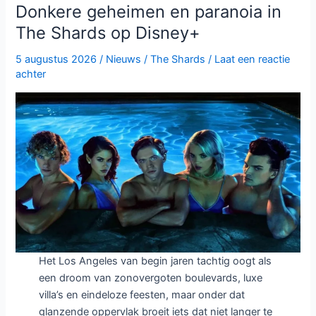
Muertos
Donkere geheimen en paranoia in
S.L.
The Shards op Disney+
brengt
chaos
5 augustus 2026
/
Nieuws
/
The Shards
/
Laat een reactie
en
achter
zwarte
humor
naar
Netflix
Het Los Angeles van begin jaren tachtig oogt als
een droom van zonovergoten boulevards, luxe
villa’s en eindeloze feesten, maar onder dat
glanzende oppervlak broeit iets dat niet langer te