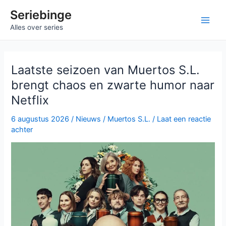
Ga
Seriebinge
naar
Main
Alles over series
de
inhoud
Men
Laatste seizoen van Muertos S.L.
brengt chaos en zwarte humor naar
Netflix
6 augustus 2026
/
Nieuws
/
Muertos S.L.
/
Laat een reactie
achter