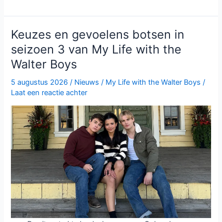
geheimen
en
paranoia
Keuzes en gevoelens botsen in
in
seizoen 3 van My Life with the
The
Walter Boys
Shards
op
5 augustus 2026
/
Nieuws
/
My Life with the Walter Boys
/
Disney+
Laat een reactie achter