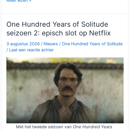
Meer lezen »
Point
op
Prime
One Hundred Years of Solitude
Video:
seizoen 2: episch slot op Netflix
mysterieuze
YA-
3 augustus 2026
/
Nieuws
/
One Hundred Years of Solitude
serie
/
Laat een reactie achter
vol
drama
Met het tweede seizoen van
One Hundred Years