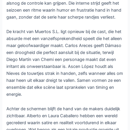
alsnog de controle kan grijpen. Die interne strijd geeft het
seizoen een ritme waarin humor en frustratie hand in hand
gaan, zonder dat de serie haar scherpe randjes verliest.
De kracht van Muertos S.L. ligt opnieuw bij de cast, die het
absurde met een vanzelfsprekendheid speelt die het alleen
maar geloofwaardiger maakt. Carlos Areces geeft Dámaso
een droogheid die perfect aansluit bij de situatie, terwijl
Diego Martín van Chemi een personage maakt dat even
irritant als onweerstaanbaar is. Ascen López houdt als
Nieves de touwtjes strak in handen, zelfs wanneer alles om
haar heen uit elkaar dreigt te vallen. Samen vormen ze een
ensemble dat elke scène laat sprankelen van timing en
energie.
Achter de schermen blijft de hand van de makers duidelijk
zichtbaar. Alberto en Laura Caballero hebben een wereld
gecreëerd waarin satire en realiteit voortdurend in elkaar
overlopen. Wat begon als een lokale productie groeide uit