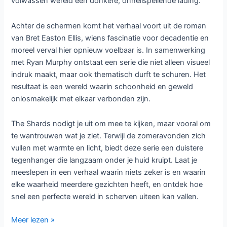
volwassen wereld een donkere, onheilspellende lading.
Achter de schermen komt het verhaal voort uit de roman
van Bret Easton Ellis, wiens fascinatie voor decadentie en
moreel verval hier opnieuw voelbaar is. In samenwerking
met Ryan Murphy ontstaat een serie die niet alleen visueel
indruk maakt, maar ook thematisch durft te schuren. Het
resultaat is een wereld waarin schoonheid en geweld
onlosmakelijk met elkaar verbonden zijn.
The Shards nodigt je uit om mee te kijken, maar vooral om
te wantrouwen wat je ziet. Terwijl de zomeravonden zich
vullen met warmte en licht, biedt deze serie een duistere
tegenhanger die langzaam onder je huid kruipt. Laat je
meeslepen in een verhaal waarin niets zeker is en waarin
elke waarheid meerdere gezichten heeft, en ontdek hoe
snel een perfecte wereld in scherven uiteen kan vallen.
Donkere
Meer lezen »