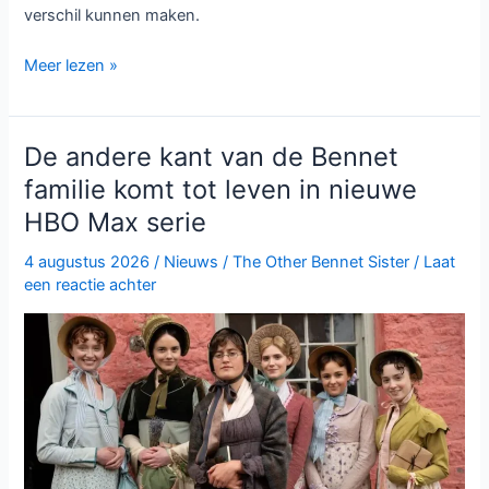
verschil kunnen maken.
Ted
Meer lezen »
Lasso
seizoen
4:
De andere kant van de Bennet
verrassende
familie komt tot leven in nieuwe
comeback
HBO Max serie
op
Apple
4 augustus 2026
/
Nieuws
/
The Other Bennet Sister
/
Laat
TV+
een reactie achter