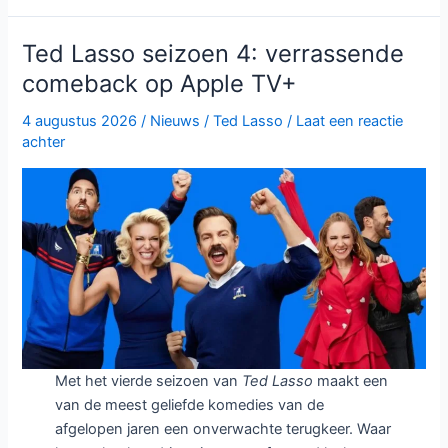
gevoelens
botsen
Ted Lasso seizoen 4: verrassende
in
comeback op Apple TV+
seizoen
3
4 augustus 2026
/
Nieuws
/
Ted Lasso
/
Laat een reactie
van
achter
My
Life
with
the
Walter
Boys
Met het vierde seizoen van
Ted Lasso
maakt een
van de meest geliefde komedies van de
afgelopen jaren een onverwachte terugkeer. Waar