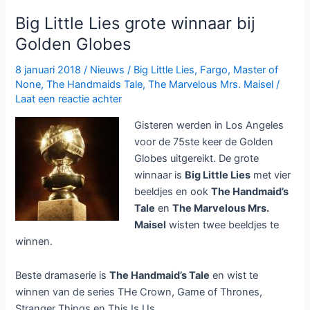
seizoen
Big Little Lies grote winnaar bij
3
Golden Globes
bij
Netflix
8 januari 2018
/
Nieuws
/
Big Little Lies
,
Fargo
,
Master of
None
,
The Handmaids Tale
,
The Marvelous Mrs. Maisel
/
Laat een reactie achter
Gisteren werden in Los Angeles
voor de 75ste keer de Golden
Globes uitgereikt. De grote
winnaar is
Big Little Lies
met vier
beeldjes en ook
The Handmaid’s
Tale
en
The Marvelous Mrs.
Maisel
wisten twee beeldjes te
winnen.
Beste dramaserie is
The Handmaid’s Tale
en wist te
winnen van de series THe Crown, Game of Thrones,
Stranger Things en This Is Us.