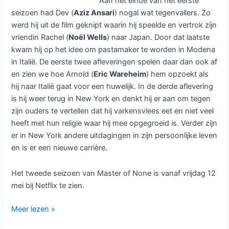
Aan het einde van het eerste
seizoen had Dev (
Aziz Ansari
) nogal wat tegenvallers. Zo
werd hij uit de film geknipt waarin hij speelde en vertrok zijn
vriendin Rachel (
Noël Wells
) naar Japan. Door dat laatste
kwam hij op het idee om pastamaker te worden in Modena
in Italië. De eerste twee afleveringen spelen daar dan ook af
en zien we hoe Arnold (
Eric Wareheim
) hem opzoekt als
hij naar Italië gaat voor een huwelijk. In de derde aflevering
is hij weer terug in New York en denkt hij er aan om tegen
zijn ouders te vertellen dat hij varkensvlees eet en niet veel
heeft met hun religie waar hij mee opgegroeid is. Verder zijn
er in New York andere uitdagingen in zijn persoonlijke leven
en is er een nieuwe carrière.
Het tweede seizoen van Master of None is vanaf vrijdag 12
mei bij Netflix te zien.
Tweede
Meer lezen »
seizoen