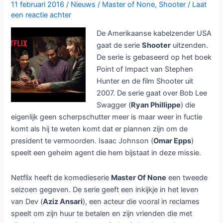
11 februari 2016
/
Nieuws
/
Master of None
,
Shooter
/
Laat
Crime
een reactie achter
Story
De Amerikaanse kabelzender USA
en
gaat de serie
Shooter
uitzenden.
Fargo
De serie is gebaseerd op het boek
aan
Point of Impact van Stephen
kop
Hunter en de film Shooter uit
2007. De serie gaat over Bob Lee
Swagger (
Ryan Phillippe
) die
eigenlijk geen scherpschutter meer is maar weer in fuctie
komt als hij te weten komt dat er plannen zijn om de
president te vermoorden. Isaac Johnson (
Omar Epps
)
speelt een geheim agent die hem bijstaat in deze missie.
Netflix heeft de komedieserie
Master Of None
een tweede
seizoen gegeven. De serie geeft een inkijkje in het leven
van Dev (
Aziz Ansari
), een acteur die vooral in reclames
speelt om zijn huur te betalen en zijn vrienden die met