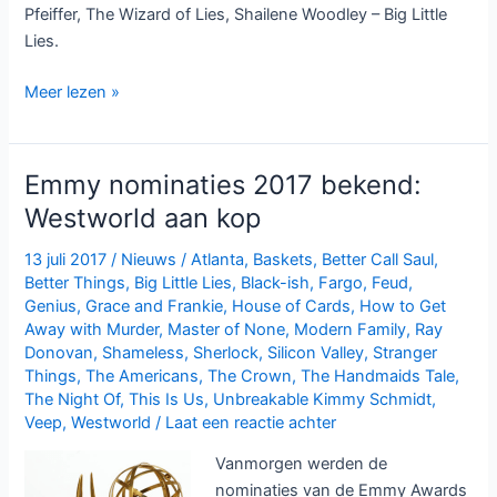
Pfeiffer, The Wizard of Lies, Shailene Woodley – Big Little
Lies.
Big
Meer lezen »
Little
Lies
grote
Emmy nominaties 2017 bekend:
winnaar
Westworld aan kop
bij
Golden
13 juli 2017
/
Nieuws
/
Atlanta
,
Baskets
,
Better Call Saul
,
Globes
Better Things
,
Big Little Lies
,
Black-ish
,
Fargo
,
Feud
,
Genius
,
Grace and Frankie
,
House of Cards
,
How to Get
Away with Murder
,
Master of None
,
Modern Family
,
Ray
Donovan
,
Shameless
,
Sherlock
,
Silicon Valley
,
Stranger
Things
,
The Americans
,
The Crown
,
The Handmaids Tale
,
The Night Of
,
This Is Us
,
Unbreakable Kimmy Schmidt
,
Veep
,
Westworld
/
Laat een reactie achter
Vanmorgen werden de
nominaties van de Emmy Awards