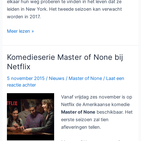
elkaar hun weg proberen te vinden in het leven dat ze
leiden in New York. Het tweede seizoen kan verwacht
worden in 2017.
USA
Meer lezen »
gaat
Shooter
uitzenden,
Komedieserie Master of None bij
Netflix
Netflix
geeft
Master
5 november 2015
/
Nieuws
/
Master of None
/
Laat een
of
reactie achter
None
Vanaf vrijdag zes november is op
tweede
Netflix de Amerikaanse komedie
seizoen
Master of None
beschikbaar. Het
eerste seizoen zal tien
afleveringen tellen.