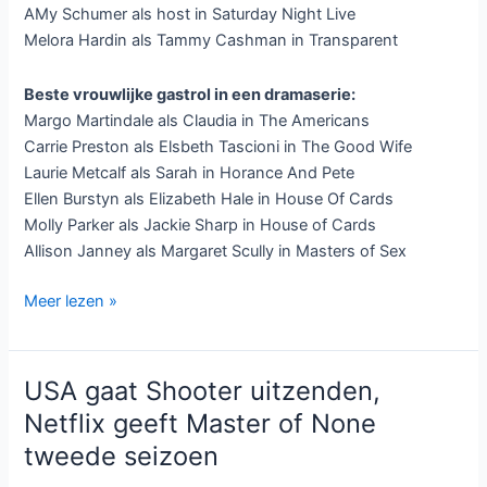
AMy Schumer als host in Saturday Night Live
Melora Hardin als Tammy Cashman in Transparent
Beste vrouwlijke gastrol in een dramaserie:
Margo Martindale als Claudia in The Americans
Carrie Preston als Elsbeth Tascioni in The Good Wife
Laurie Metcalf als Sarah in Horance And Pete
Ellen Burstyn als Elizabeth Hale in House Of Cards
Molly Parker als Jackie Sharp in House of Cards
Allison Janney als Margaret Scully in Masters of Sex
Nomaties
Meer lezen »
Emmy
2016
bekend:
USA gaat Shooter uitzenden,
Game
Netflix geeft Master of None
of
tweede seizoen
Thones,
American