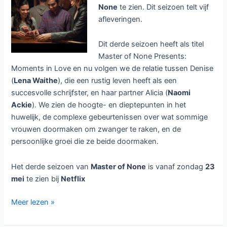
None
te zien. Dit seizoen telt vijf
afleveringen.
Dit derde seizoen heeft als titel
Master of None Presents:
Moments in Love en nu volgen we de relatie tussen Denise
(
Lena Waithe
), die een rustig leven heeft als een
succesvolle schrijfster, en haar partner Alicia (
Naomi
Ackie
). We zien de hoogte- en dieptepunten in het
huwelijk, de complexe gebeurtenissen over wat sommige
vrouwen doormaken om zwanger te raken, en de
persoonlijke groei die ze beide doormaken.
Het derde seizoen van
Master of None
is vanaf zondag
23
mei
te zien bij
Netflix
Master
Meer lezen »
of
None