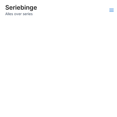
Ga
Seriebinge
naar
Ma
Alles over series
de
inhoud
Me