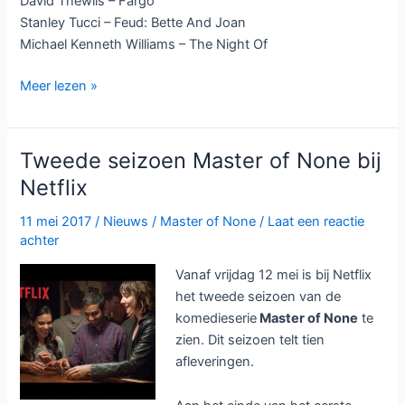
David Thewlis – Fargo
Stanley Tucci – Feud: Bette And Joan
Michael Kenneth Williams – The Night Of
Emmy
Meer lezen »
nominaties
2017
bekend:
Tweede seizoen Master of None bij
Westworld
Netflix
aan
kop
11 mei 2017
/
Nieuws
/
Master of None
/
Laat een reactie
achter
Vanaf vrijdag 12 mei is bij Netflix
het tweede seizoen van de
komedieserie
Master of None
te
zien. Dit seizoen telt tien
afleveringen.