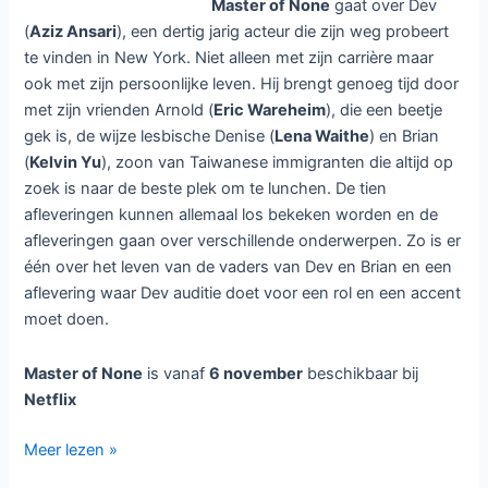
Master of None
gaat over Dev
(
Aziz Ansari
), een dertig jarig acteur die zijn weg probeert
te vinden in New York. Niet alleen met zijn carrière maar
ook met zijn persoonlijke leven. Hij brengt genoeg tijd door
met zijn vrienden Arnold (
Eric Wareheim
), die een beetje
gek is, de wijze lesbische Denise (
Lena Waithe
) en Brian
(
Kelvin Yu
), zoon van Taiwanese immigranten die altijd op
zoek is naar de beste plek om te lunchen. De tien
afleveringen kunnen allemaal los bekeken worden en de
afleveringen gaan over verschillende onderwerpen. Zo is er
één over het leven van de vaders van Dev en Brian en een
aflevering waar Dev auditie doet voor een rol en een accent
moet doen.
Master of None
is vanaf
6 november
beschikbaar bij
Netflix
Komedieserie
Meer lezen »
Master