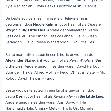
De Niro – The Wizard of Lies, Jude Law – The Young Pope,
Kyle Maclachlan – Twin Peaks, Geoffrey Rush – Genius.
De beste actrice in een miniserie of televisiefilm is
gewonnen door
Nicole Kidman
voor haar rol als
Celeste
Wright
in
Big Little Lies
. Andere genomineerden waren
Jessica Biel – The SInner, Jessica Lange – Feud, Susan
Sarandon – Feud, Reese Witherspoon – Big Little Lies
Beste mannelijke acteur in een bijrol is gewonnen door
Alexander Skarsgård
voor zijn rol als
Perry Wright
in
Big
Little Lies
. Andere genomineerden waren David Harbour –
Stranger Things, Alfred Molina – Feud, Christian Slater – Mr.
Robot, David Thewlis – Fargo.
Beste vrouwlijke acteur in een bijrol is gewonnen door
Laura Dern
voor haar rol als
Renata Klein
in
Big Little Lies
.
Andere genomineerden waren Ann Dowd – THe
Handmaid’s Tale, Chrissy Metz – This Is Us, Michelle