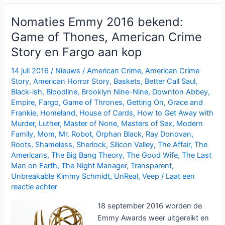
Master
of
Nomaties Emmy 2016 bekend:
None
Game of Thones, American Crime
bij
Story en Fargo aan kop
Netflix
14 juli 2016
/
Nieuws
/
American Crime
,
American Crime
Story
,
American Horror Story
,
Baskets
,
Better Call Saul
,
Black-ish
,
Bloodline
,
Brooklyn Nine-Nine
,
Downton Abbey
,
Empire
,
Fargo
,
Game of Thrones
,
Getting On
,
Grace and
Frankie
,
Homeland
,
House of Cards
,
How to Get Away with
Murder
,
Luther
,
Master of None
,
Masters of Sex
,
Modern
Family
,
Mom
,
Mr. Robot
,
Orphan Black
,
Ray Donovan
,
Roots
,
Shameless
,
Sherlock
,
Silicon Valley
,
The Affair
,
The
Americans
,
The Big Bang Theory
,
The Good Wife
,
The Last
Man on Earth
,
The Night Manager
,
Transparent
,
Unbreakable Kimmy Schmidt
,
UnReal
,
Veep
/
Laat een
reactie achter
18 september 2016 worden de
Emmy Awards weer uitgereikt en