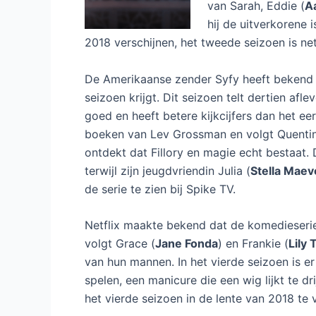
van Sarah, Eddie (
A
hij de uitverkorene
2018 verschijnen, het tweede seizoen is ne
De Amerikaanse zender Syfy heeft bekend
seizoen krijgt. Dit seizoen telt dertien afle
goed en heeft betere kijkcijfers dan het ee
boeken van Lev Grossman en volgt Quentin
ontdekt dat Fillory en magie echt bestaat
terwijl zijn jeugdvriendin Julia (
Stella Maev
de serie te zien bij Spike TV.
Netflix maakte bekend dat de komedieser
volgt Grace (
Jane Fonda
) en Frankie (
Lily 
van hun mannen. In het vierde seizoen is e
spelen, een manicure die een wig lijkt te d
het vierde seizoen in de lente van 2018 te