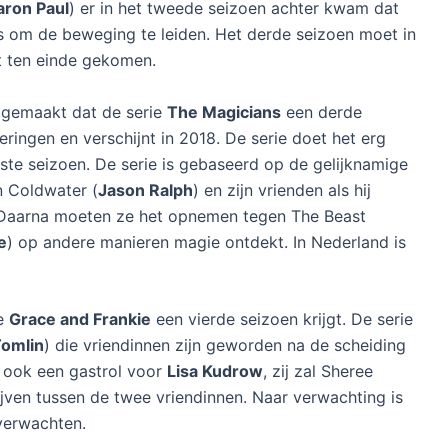
aron Paul
) er in het tweede seizoen achter kwam dat
 is om de beweging te leiden. Het derde seizoen moet in
t ten einde gekomen.
 gemaakt dat de serie
The Magicians
een derde
veringen en verschijnt in 2018. De serie doet het erg
rste seizoen. De serie is gebaseerd op de gelijknamige
 Coldwater (
Jason Ralph
) en zijn vrienden als hij
. Daarna moeten ze het opnemen tegen The Beast
e
) op andere manieren magie ontdekt. In Nederland is
ie
Grace and Frankie
een vierde seizoen krijgt. De serie
Tomlin
) die vriendinnen zijn geworden na de scheiding
r ook een gastrol voor
Lisa Kudrow
, zij zal Sheree
rijven tussen de twee vriendinnen. Naar verwachting is
 verwachten.