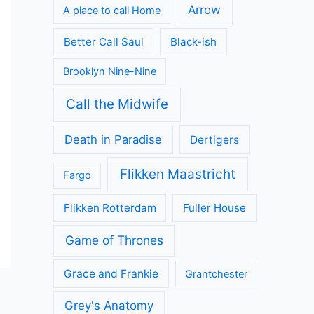
Arrow
A place to call Home
Better Call Saul
Black-ish
Brooklyn Nine-Nine
Call the Midwife
Death in Paradise
Dertigers
Flikken Maastricht
Fargo
Flikken Rotterdam
Fuller House
Game of Thrones
Grace and Frankie
Grantchester
Grey's Anatomy