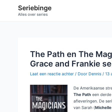
Ga
Seriebinge
naar
Alles over series
de
inhoud
The Path en The Magi
Grace and Frankie se
Laat een reactie achter
/ Door
Dennis
/
13 
De Amerikaanse stre
The Path
een derde s
afleveringen. De ser
van Sarah (
Michell