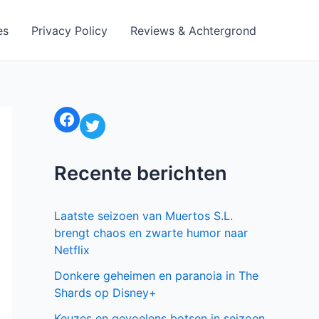
es
Privacy Policy
Reviews & Achtergrond
Facebook
Twitter
Recente berichten
Laatste seizoen van Muertos S.L.
brengt chaos en zwarte humor naar
Netflix
Donkere geheimen en paranoia in The
Shards op Disney+
Keuzes en gevoelens botsen in seizoen