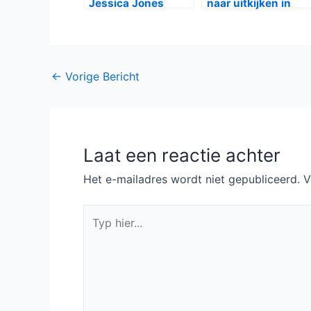
Jessica Jones
naar uitkijken in
tweede seizoen,
2016
maakt oa datum
Flaked, Marseille
bekend
Bericht
←
Vorige Bericht
navigatie
Laat een reactie achter
Het e-mailadres wordt niet gepubliceerd.
V
Typ
hier...