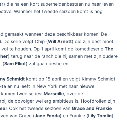
er
) die na een kort superheldenbestaan nu haar leven
ective. Wanneer het tweede seizoen komt is nog
ekend gemaakt wanneer deze beschikbaar komen. De
. De serie volgt Chip (
Will Arnett
) die zijn best moet
ft vol te houden. Op 1 april komt de komedieserie
The
cher
) terug naar de ranch die hij samen met zijn oudere
r (
Sam Elliot
) zal gaan bestieren.
my Schmidt
komt op 15 april en volgt Kimmy Schmidt
ekte en nu leeft in New York met haar nieuwe
i komen twee series:
Marseille
, over de
bij de opvolger wel erg ambitieus is. Hoofdrollen zijn
mel
. Ook het tweede seizoen van
Grace and Frankie
leven van Grace (
Jane Fonda
) en Frankie (
Lily Tomlin
)