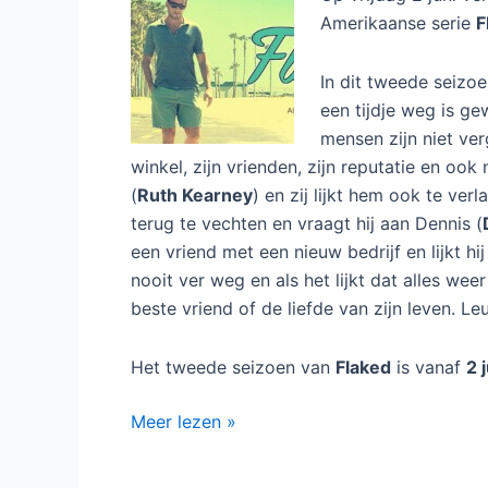
Amerikaanse serie
F
In dit tweede seizoe
een tijdje weg is ge
mensen zijn niet verg
winkel, zijn vrienden, zijn reputatie en ook
(
Ruth Kearney
) en zij lijkt hem ook te ve
terug te vechten en vraagt hij aan Dennis (
een vriend met een nieuw bedrijf en lijkt hi
nooit ver weg en als het lijkt dat alles wee
beste vriend of de liefde van zijn leven. Le
Het tweede seizoen van
Flaked
is vanaf
2 
Flaked
Meer lezen »
seizoen
2