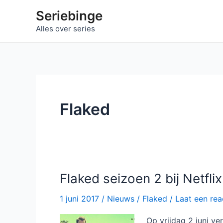
Ga
Seriebinge
naar
Alles over series
de
inhoud
Flaked
Flaked seizoen 2 bij Netflix
1 juni 2017
/
Nieuws
/
Flaked
/
Laat een rea
Op vrijdag 2 juni ve