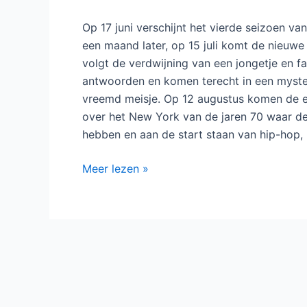
Op 17 juni verschijnt het vierde seizoen v
een maand later, op 15 juli komt de nieuwe
volgt de verdwijning van een jongetje en fa
antwoorden en komen terecht in een myster
vreemd meisje. Op 12 augustus komen de e
over het New York van de jaren 70 waar de 
hebben en aan de start staan van hip-hop, 
Netflix
Meer lezen »
geeft
Jessica
Jones
tweede
seizoen,
maakt
oa