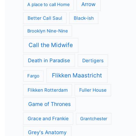
Arrow
A place to call Home
Better Call Saul
Black-ish
Brooklyn Nine-Nine
Call the Midwife
Death in Paradise
Dertigers
Flikken Maastricht
Fargo
Flikken Rotterdam
Fuller House
Game of Thrones
Grace and Frankie
Grantchester
Grey's Anatomy