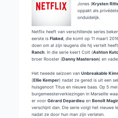
Jones (
Krysten Ritt
oppakt als privédet
onduidelijk.
Netflix heeft van verschillende series b
eerste is
Flaked
, die komt op 11 maart 2016
doen om al zijn leugens die hij vertelt hee
Ranch
. In die serie keert Colt (
Ashton Kut
broer Rooster (
Danny Masterson
) en vade
Het tweede seizoen van
Unbreakable Kim
(
Ellie Kemper
) nadat ze gered is uit een s
huisgenoot Titus en nieuwe baas. Op 5 me
burgemeesterverkiezingen in Marseille waar
er voor
Gérard Depardieu
en
Benoît Magi
verschijnt dan. Die serie volgt het nieuwe 
nadat ze door hun man zijn verlaten.