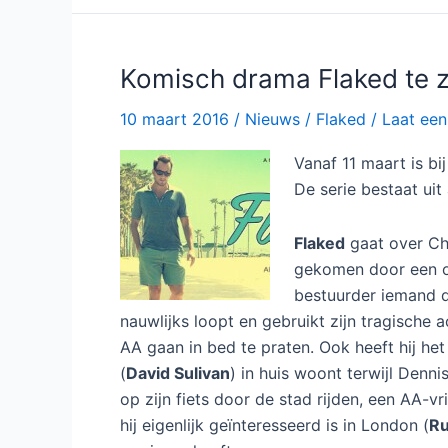
bij
Netflix
Komisch drama Flaked te zi
10 maart 2016
/
Nieuws
/
Flaked
/
Laat een
Vanaf 11 maart is b
De serie bestaat uit
Flaked
gaat over Ch
gekomen door een on
bestuurder iemand d
nauwlijks loopt en gebruikt zijn tragisch
AA gaan in bed te praten. Ook heeft hij het 
(
David Sulivan
) in huis woont terwijl Denni
op zijn fiets door de stad rijden, een AA-v
hij eigenlijk geïnteresseerd is in London (
Ru