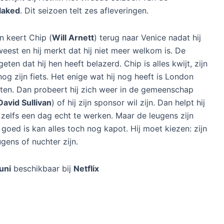
laked
. Dit seizoen telt zes afleveringen.
n keert Chip (
Will Arnett
) terug naar Venice nadat hij
weest en hij merkt dat hij niet meer welkom is. De
eten dat hij hen heeft belazerd. Chip is alles kwijt, zijn
 nog zijn fiets. Het enige wat hij nog heeft is London
rlaten. Dan probeert hij zich weer in de gemeenschap
David Sullivan
) of hij zijn sponsor wil zijn. Dan helpt hij
j zelfs een dag echt te werken. Maar de leugens zijn
r goed is kan alles toch nog kapot. Hij moet kiezen: zijn
ugens of nuchter zijn.
juni
beschikbaar bij
Netflix