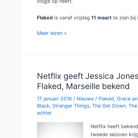
oogje op heeft.
Flaked
is vanaf vrijdag
11 maart
te zien bij
Komisch
Meer lezen »
drama
Flaked
te
zien
bij
Netflix geeft Jessica Jon
Netflix
Flaked, Marseille bekend
17 januari 2016
/
Nieuws
/
Flaked
,
Grace an
Black
,
Stranger Things
,
The Get Down
,
The
achter
Netflix heeft beken
tweede seizoen krijg