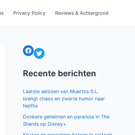
es
Privacy Policy
Reviews & Achtergrond
Facebook
Twitter
Recente berichten
Laatste seizoen van Muertos S.L.
brengt chaos en zwarte humor naar
Netflix
Donkere geheimen en paranoia in The
Shards op Disney+
Keuzes en gevoelens botsen in seizoen