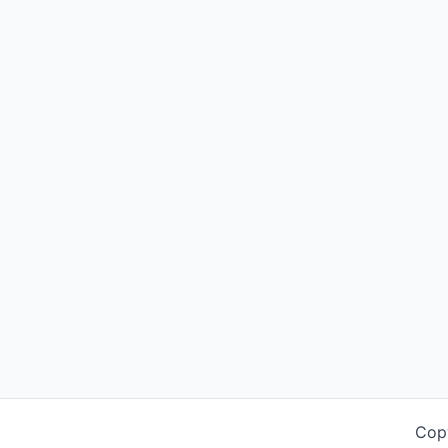
datum
Flaked,
Marseille
bekend
Cop