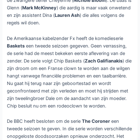
de zwangere tiener Cheyenne (
Nichole Bloom
). De baas is
Glenn (
Mark McKinney
) die aardig is maar vaak onwetend
en zijn assistent Dina (
Lauren Ash
) die alles volgens de
regels wil doen.
De Amerikaanse kabelzender Fx heeft de komedieserie
Baskets
een tweede seizoen gegeven. Geen verrassing,
de serie had de meest bekeken eerste aflevering van de
zender. De serie volgt Chip Baskets (
Zach Galifianakis
) die
zijn droom om een Franse clown te worden aan de wilgen
hangt vanwege financiële problemen en een taalbarrière.
Nu gaat hij terug naar zijn geboortestad en wordt
geconfronteerd met zijn verleden en moet hij strijden met
zijn tweelingbroer Dale om de aandacht van zijn moeder.
Chip besluit nu om een rodeoclown te worden.
De BBC heeft besloten om de serie
The Coroner
een
tweede seizoen te geven. In die serie worden verschillende
onopgeloste doodsoorzaken opnieuw onderzocht. Het