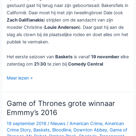
gestuurd gaat hij terug naar zijn geboortesad: Bakersfiels in
Californië. Daar moet hij met zijn tweelingbroer Dale (ook
Zach Galifianakis
) strijden om de aandacht van zijn
moeder Christine (
Louie Anderson
). Daar gaat hij aan de
slag als clown bij de plaatselijke rodeo en doet alles om het
publiek te vermaken.
Het eerste seizoen van
Baskets
is vanaf
19 november
elke
zaterdag om
21:30
te zien bij
Comedy Central
Komedie
Meer lezen »
Baskets
bij
Comedy
Game of Thrones grote winnaar
Central
Emmmy’s 2016
19 september 2016
/
Nieuws
/
American Crime
,
American
Crime Story
,
Baskets
,
Bloodline
,
Downton Abbey
,
Game of