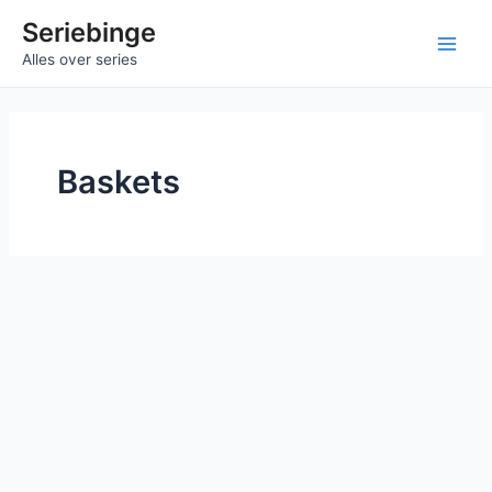
Ga
Seriebinge
naar
Main
Alles over series
de
inhoud
Men
Baskets