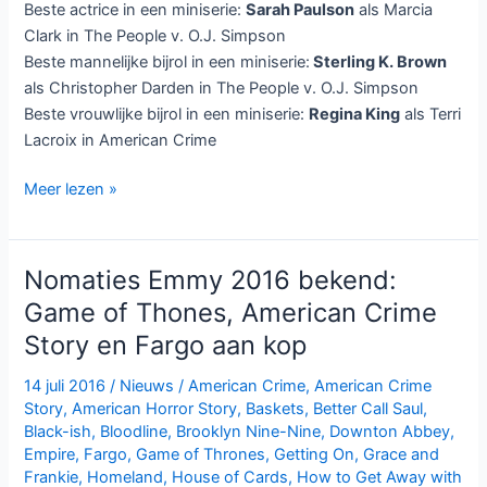
Beste actrice in een miniserie:
Sarah Paulson
als Marcia
Clark in The People v. O.J. Simpson
Beste mannelijke bijrol in een miniserie:
Sterling K. Brown
als Christopher Darden in The People v. O.J. Simpson
Beste vrouwlijke bijrol in een miniserie:
Regina King
als Terri
Lacroix in American Crime
Game
Meer lezen »
of
Thrones
grote
Nomaties Emmy 2016 bekend:
winnaar
Game of Thones, American Crime
Emmmy’s
Story en Fargo aan kop
2016
14 juli 2016
/
Nieuws
/
American Crime
,
American Crime
Story
,
American Horror Story
,
Baskets
,
Better Call Saul
,
Black-ish
,
Bloodline
,
Brooklyn Nine-Nine
,
Downton Abbey
,
Empire
,
Fargo
,
Game of Thrones
,
Getting On
,
Grace and
Frankie
,
Homeland
,
House of Cards
,
How to Get Away with