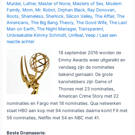
Murder
,
Luther
,
Master of None
,
Masters of Sex
,
Modern
Family
,
Mom
,
Mr. Robot
,
Orphan Black
,
Ray Donovan
,
Roots
,
Shameless
,
Sherlock
,
Silicon Valley
,
The Affair
,
The
Americans
,
The Big Bang Theory
,
The Good Wife
,
The Last
Man on Earth
,
The Night Manager
,
Transparent
,
Unbreakable Kimmy Schmidt
,
UnReal
,
Veep
/
Laat een
reactie achter
18 september 2016 worden de
Emmy Awards weer uitgereikt en
vandaag zijn de nominaties
bekend gemaakt. De grote
kanshebbers zijn Game of
Thones met 23 nominaties,
American Crime Story met 22
nominaties en Fargo met 18 nominaties. Qua netwerken
staat HBO aan kop met 94 nominaties daarna komt FX met
56 nominaties, Netflix met 54 en NBC met 41.
Beste Dramaserie
: