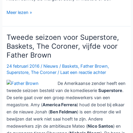
Nomaties
Meer lezen »
Emmy
2016
bekend:
Tweede seizoen voor Superstore,
Game
Baskets, The Coroner, vijfde voor
of
Father Brown
Thones,
American
24 februari 2016
/
Nieuws
/
Baskets
,
Father Brown
,
Crime
Superstore
,
The Coroner
/
Laat een reactie achter
Story
De Amerikaanse zender heeft een
en
tweede seizoen besteld van de komedieserie
Superstore
.
Fargo
De serie gaat over een groep medewerkers van een
aan
megastore. Amy (
America Ferrera
) houd de boel bij elkaar
kop
en de nieuwe Jonah (
Ben Feldman
) is een dromer die wil
bewijzen dat werk niet saai hoeft te zijn. Andere
medewerkers zijn de ambitieuze Mateo (
Nico Santos
) en