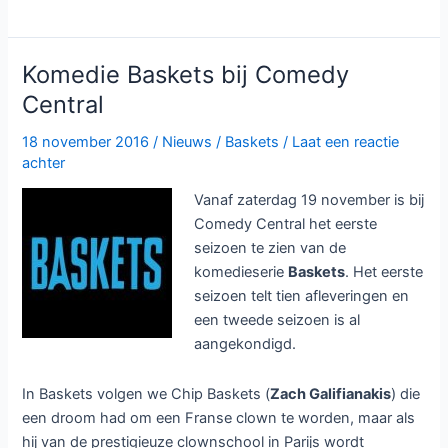
seizoen
2
bij
Komedie Baskets bij Comedy
Comedy
Central
Central
18 november 2016
/
Nieuws
/
Baskets
/
Laat een reactie
achter
Vanaf zaterdag 19 november is bij
Comedy Central het eerste
seizoen te zien van de
komedieserie
Baskets
. Het eerste
seizoen telt tien afleveringen en
een tweede seizoen is al
aangekondigd.
In Baskets volgen we Chip Baskets (
Zach Galifianakis
) die
een droom had om een Franse clown te worden, maar als
hij van de prestigieuze clownschool in Parijs wordt