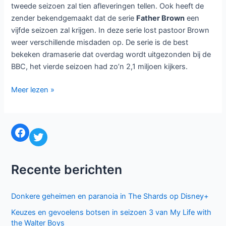
tweede seizoen zal tien afleveringen tellen. Ook heeft de
zender bekendgemaakt dat de serie
Father Brown
een
vijfde seizoen zal krijgen. In deze serie lost pastoor Brown
weer verschillende misdaden op. De serie is de best
bekeken dramaserie dat overdag wordt uitgezonden bij de
BBC, het vierde seizoen had zo’n 2,1 miljoen kijkers.
Tweede
Meer lezen »
seizoen
voor
Superstore,
Facebook
Twitter
Baskets,
The
Coroner,
Recente berichten
vijfde
voor
Donkere geheimen en paranoia in The Shards op Disney+
Father
Brown
Keuzes en gevoelens botsen in seizoen 3 van My Life with
the Walter Boys