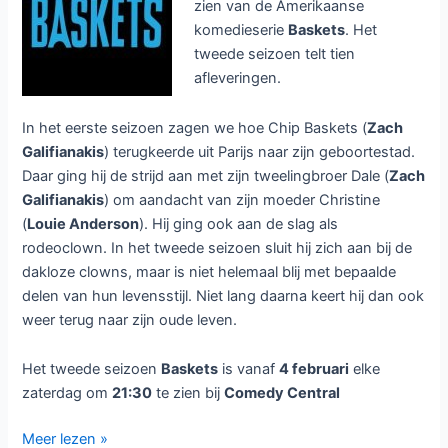
zien van de Amerikaanse
komedieserie
Baskets
. Het
tweede seizoen telt tien
afleveringen.
In het eerste seizoen zagen we hoe Chip Baskets (
Zach
Galifianakis
) terugkeerde uit Parijs naar zijn geboortestad.
Daar ging hij de strijd aan met zijn tweelingbroer Dale (
Zach
Galifianakis
) om aandacht van zijn moeder Christine
(
Louie Anderson
). Hij ging ook aan de slag als
rodeoclown. In het tweede seizoen sluit hij zich aan bij de
dakloze clowns, maar is niet helemaal blij met bepaalde
delen van hun levensstijl. Niet lang daarna keert hij dan ook
weer terug naar zijn oude leven.
Het tweede seizoen
Baskets
is vanaf
4 februari
elke
zaterdag om
21:30
te zien bij
Comedy Central
Baskets
Meer lezen »