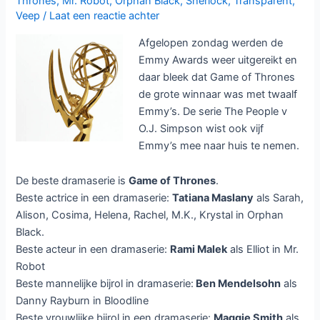
Thrones
,
Mr. Robot
,
Orphan Black
,
Sherlock
,
Transparent
,
Veep
/
Laat een reactie achter
Afgelopen zondag werden de
Emmy Awards weer uitgereikt en
daar bleek dat Game of Thrones
de grote winnaar was met twaalf
Emmy’s. De serie The People v
O.J. Simpson wist ook vijf
Emmy’s mee naar huis te nemen.
De beste dramaserie is
Game of Thrones
.
Beste actrice in een dramaserie:
Tatiana Maslany
als Sarah,
Alison, Cosima, Helena, Rachel, M.K., Krystal in Orphan
Black.
Beste acteur in een dramaserie:
Rami Malek
als Elliot in Mr.
Robot
Beste mannelijke bijrol in dramaserie:
Ben Mendelsohn
als
Danny Rayburn in Bloodline
Beste vrouwlijke bijrol in een dramaserie:
Maggie Smith
als