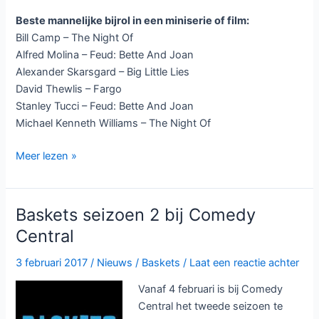
Beste mannelijke bijrol in een miniserie of film:
Bill Camp – The Night Of
Alfred Molina – Feud: Bette And Joan
Alexander Skarsgard – Big Little Lies
David Thewlis – Fargo
Stanley Tucci – Feud: Bette And Joan
Michael Kenneth Williams – The Night Of
Emmy
Meer lezen »
nominaties
2017
bekend:
Baskets seizoen 2 bij Comedy
Westworld
Central
aan
kop
3 februari 2017
/
Nieuws
/
Baskets
/
Laat een reactie achter
Vanaf 4 februari is bij Comedy
Central het tweede seizoen te