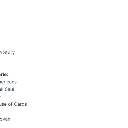
e Story
rie:
mericans
ll Saul
e
use of Cards
novan