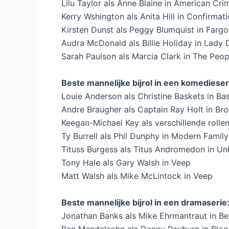
Lilu Taylor als Anne Blaine in American Cri
Kerry Wshington als Anita Hill in Confirmat
Kirsten Dunst als Peggy Blumquist in Fargo
Audra McDonald als Billie Holiday in Lady D
Sarah Paulson als Marcia Clark in The Peo
Beste mannelijke bijrol in een komedieser
Louie Anderson als Christine Baskets in Ba
Andre Braugher als Captain Ray Holt in Br
Keegan-Michael Key als verschillende rollen
Ty Burrell als Phil Dunphy in Modern Family
Tituss Burgess als Titus Andromedon in U
Tony Hale als Gary Walsh in Veep
Matt Walsh als Mike McLintock in Veep
Beste mannelijke bijrol in een dramaserie
Jonathan Banks als Mike Ehrmantraut in Bet
Ben Mendelsohn als Danny Rayburn in Bloo