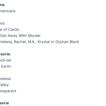
rie
Americans
and
e of Cards
o Get Away With Murder
Helena, Rachel, M.K., Krystal in Orphan Black
serie:
ck-ish
n Earth
meless
alley
ansparent
serie