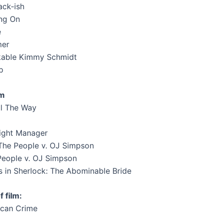
ack-ish
ing On
e
mer
akable Kimmy Schmidt
p
lm
ll The Way
Night Manager
 The People v. OJ Simpson
 People v. OJ Simpson
 in Sherlock: The Abominable Bride
 film:
ican Crime