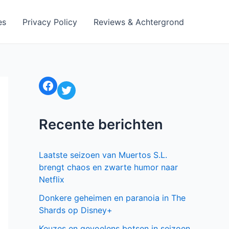
es
Privacy Policy
Reviews & Achtergrond
Facebook
Twitter
Recente berichten
Laatste seizoen van Muertos S.L.
brengt chaos en zwarte humor naar
Netflix
Donkere geheimen en paranoia in The
Shards op Disney+
Keuzes en gevoelens botsen in seizoen