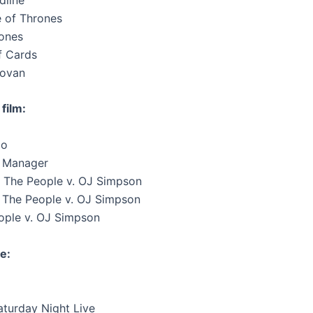
e of Thrones
rones
f Cards
novan
film:
go
t Manager
n The People v. OJ Simpson
 The People v. OJ Simpson
eople v. OJ Simpson
e:
aturday Night Live