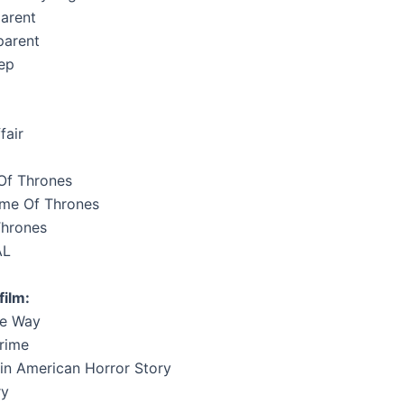
parent
parent
ep
fair
Of Thrones
ame Of Thrones
Thrones
AL
film:
he Way
Crime
 in American Horror Story
ry