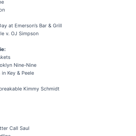
me
ion
ay at Emerson’s Bar & Grill
ple v. OJ Simpson
ie:
skets
ooklyn Nine-Nine
 in Key & Peele
nbreakable Kimmy Schmidt
:
ter Call Saul
dline