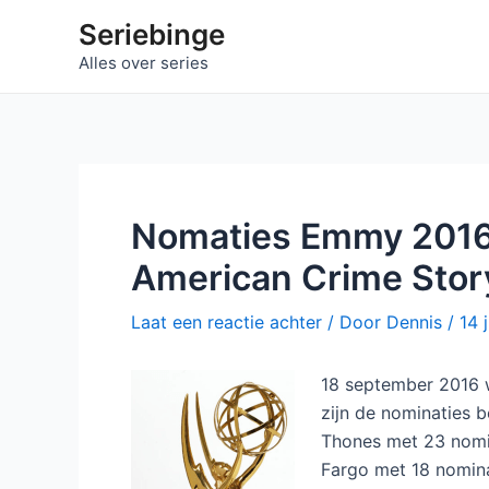
Ga
Seriebinge
naar
Alles over series
de
inhoud
Nomaties Emmy 2016
American Crime Stor
Laat een reactie achter
/ Door
Dennis
/
14 
18 september 2016 
zijn de nominaties 
Thones met 23 nomi
Fargo met 18 nomin