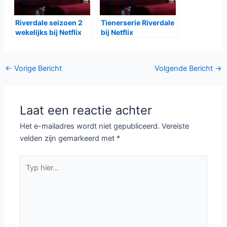
Laatste seizoen
Riverdale seizoen 5
zeven van Riverdale
bij Netflix
bij Netflix
Riverdale seizoen 4
The CW geeft onder
wekelijks bij Netflix
andere Arrow
seizoen 7, Riverdale
seizoen 3