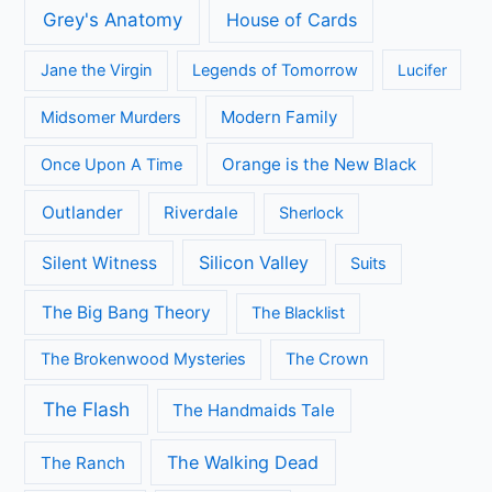
Series
All Creatures Great and Small
Arrow
A place to call Home
Better Call Saul
Black-ish
Call the Midwife
Brooklyn Nine-Nine
Death in Paradise
Dertigers
Fargo
Flikken Maastricht
Flikken Rotterdam
Game of Thrones
Fuller House
Grace and Frankie
Grantchester