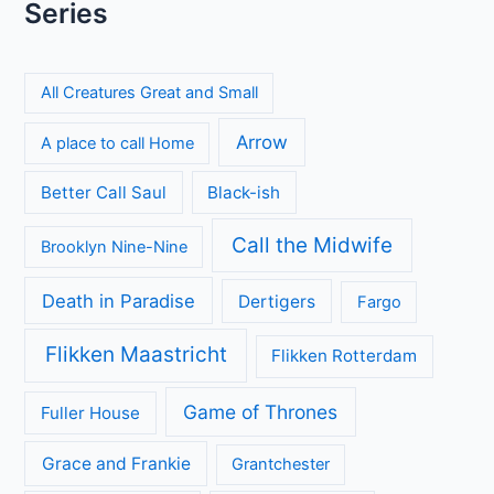
The Hardacres seizoen 2 op BBC NL: nieuw geld,
klassenstrijd en een gevaarlijke rivaal
Keuzes en gevoelens botsen in seizoen 3 van My Life with
the Walter Boys
Sherlock & Daughter: nieuwe misdaadserie met frisse kijk
op Sherlock Holmes
Mystery Road seizoen 2 brengt duistere geheimen naar het
Australische kuststadje Gideon
Categorieën
Achtergrond
Geen categorie
Kijkcijfers
Nieuws
Review