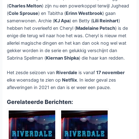
Riverdale seizoen 6 bij
Netflix
Laat een reactie achter
/ Door
Dennis
/
16 november 2021
Vanaf woensdag 17 november is
bij Netflix het zesde seizoen van
de Amerikaanse dramaserie
Riverdale
te zien.
Na de explosie dat het einde van
het vijfde seizoen was is er een
nieuwe dag in het stadje Rivervale, waar alles is zoals het