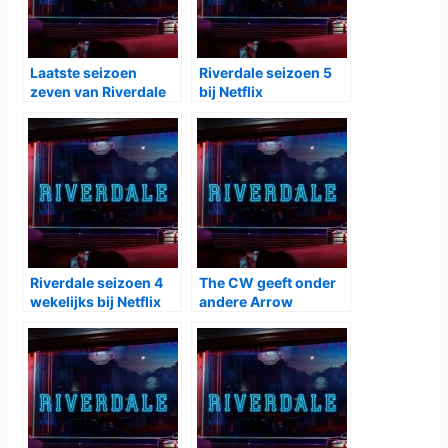
zou moeten zijn. Veronica (
Camila Mendes
) en Reggie
(
Charles Melton
) zijn nu een powerkoppel terwijl Jughead
(
Cole Sprouse
) en Tabitha (
Erinn Westbrook
) gaan
samenwonen. Archie (
KJ Apa
) en Betty (
Lili Reinhart
)
hebben het overleefd en Cheryl (
Madelaine Petsch
) is de
enige die terug wil naar hoe het was. Cheryl is nieuw met
allerlei magische dingen en het kan dan ook nog wel wat
gekker worden in de serie en gelukkig verschijnt dan
Sabrina Spellman (
Kiernan Shipka
) die haar kan redden.
Het zesde seizoen van
Riverdale
is vanaf
17 november
elke woensdag te zien op
Netflix
. In ieder geval zes
afleveringen in 2021 en dan is er weer een pauze.
Gerelateerde Berichten: