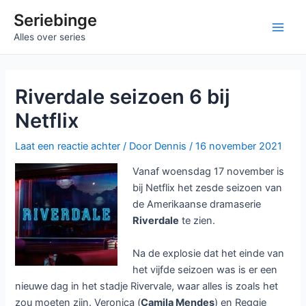
Ga
Seriebinge
naar
Ma
Alles over series
de
inhoud
Me