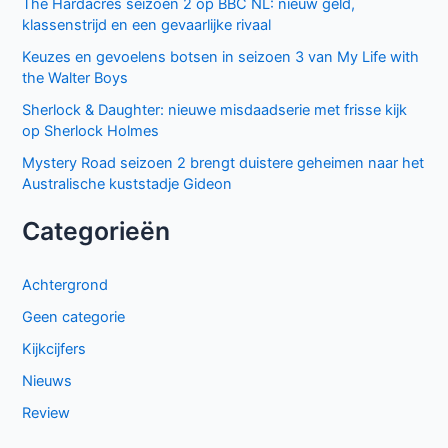
Ted Lasso seizoen 4: verrassende comeback op Apple
TV+
De andere kant van de Bennet familie komt tot leven in
nieuwe HBO Max serie
Populair deze week
GIGN op Netflix: Franse actiethriller vol spanning en elite
missies
Sally Lockhart Mysteries brengt duistere Victoriaanse
intriges naar BBC NL
El mapa de los anhelos op Netflix: ontroerende Spaanse
serie over liefde en verlies
Cooper and Fry op BBC NL: Britse misdaadserie vol
mysterie en spanning
Beck seizoen 11 op NPO 3: nieuwe generatie in Zweedse
misdaadserie
Proyecto Final op Netflix: Mexicaanse tienerthriller over
online haat