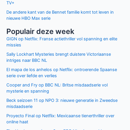
Facebook
Twitter
Recente berichten
Laatste seizoen van Muertos S.L. brengt chaos en zwarte
humor naar Netflix
Donkere geheimen en paranoia in The Shards op Disney+
Keuzes en gevoelens botsen in seizoen 3 van My Life with
the Walter Boys