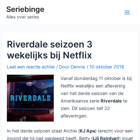
Ga
Seriebinge
naar
Main
Alles over series
de
inhoud
Men
Riverdale seizoen 3
wekelijks bij Netflix
Laat een reactie achter
/ Door
Dennis
/
10 oktober 2018
Vanaf donderdag 11 oktober is bij
Netflix wekelijks een aflevering
van het derde seizoen van de
Amerikaanse serie
Riverdale
te
zien. Dit seizoen telt 22
afleveringen.
In het derde seizoen staat Archie (
KJ Apa
) terecht voor een
moord die hij niet gepleegd heeft. Betty (
Lili Reinhart
) moet