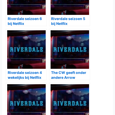
Riverdale seizoen 6
Riverdale seizoen 5
bij Netflix
bij Netflix
Riverdale seizoen 4
The CW geeft onder
wekelijks bij Netflix
andere Arrow
seizoen 7, Riverdale
seizoen 3