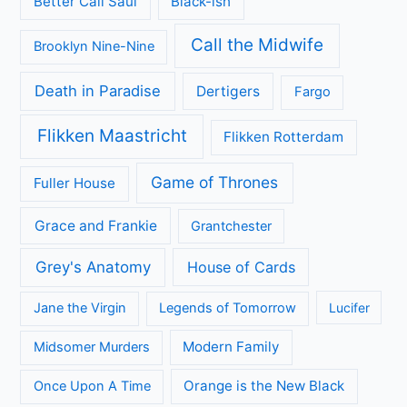
Better Call Saul
Black-ish
Call the Midwife
Brooklyn Nine-Nine
Death in Paradise
Dertigers
Fargo
Flikken Maastricht
Flikken Rotterdam
Game of Thrones
Fuller House
Grace and Frankie
Grantchester
Grey's Anatomy
House of Cards
Jane the Virgin
Legends of Tomorrow
Lucifer
Modern Family
Midsomer Murders
Orange is the New Black
Once Upon A Time