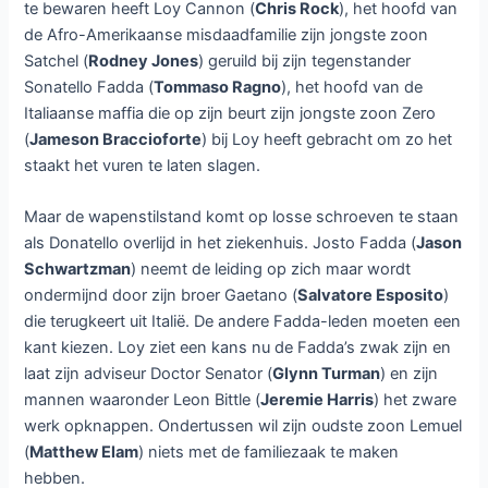
te bewaren heeft Loy Cannon (
Chris Rock
), het hoofd van
de Afro-Amerikaanse misdaadfamilie zijn jongste zoon
Satchel (
Rodney Jones
) geruild bij zijn tegenstander
Sonatello Fadda (
Tommaso Ragno
), het hoofd van de
Italiaanse maffia die op zijn beurt zijn jongste zoon Zero
(
Jameson Braccioforte
) bij Loy heeft gebracht om zo het
staakt het vuren te laten slagen.
Maar de wapenstilstand komt op losse schroeven te staan
als Donatello overlijd in het ziekenhuis. Josto Fadda (
Jason
Schwartzman
) neemt de leiding op zich maar wordt
ondermijnd door zijn broer Gaetano (
Salvatore Esposito
)
die terugkeert uit Italië. De andere Fadda-leden moeten een
kant kiezen. Loy ziet een kans nu de Fadda’s zwak zijn en
laat zijn adviseur Doctor Senator (
Glynn Turman
) en zijn
mannen waaronder Leon Bittle (
Jeremie Harris
) het zware
werk opknappen. Ondertussen wil zijn oudste zoon Lemuel
(
Matthew Elam
) niets met de familiezaak te maken
hebben.