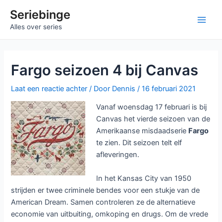
Ga
Seriebinge
naar
Main
Alles over series
de
inhoud
Men
Fargo seizoen 4 bij Canvas
Laat een reactie achter
/ Door
Dennis
/
16 februari 2021
Vanaf woensdag 17 februari is bij
Canvas het vierde seizoen van de
Amerikaanse misdaadserie
Fargo
te zien. Dit seizoen telt elf
afleveringen.
In het Kansas City van 1950
strijden er twee criminele bendes voor een stukje van de
American Dream. Samen controleren ze de alternatieve
economie van uitbuiting, omkoping en drugs. Om de vrede