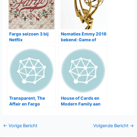
Fargo seizoen 3 bij
Nomaties Emmy 2016
Netflix
bekend: Game of
Thones, American
Crime Story en Fargo
aan kop
Transparent, The
House of Cards en
Affair en Fargo
Modern Family aan
winnaar Golden
kop bij SAG-Award
Globes
nominaties
Bericht
←
Vorige Bericht
Volgende Bericht
→
navigatie