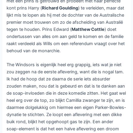
met een prins is getrouwd en probeert met haar perfecte
kont prins Harry (
Richard Goulding
) te verleiden, maar dat
lijkt mis te lopen als hij met de dochter van de Australische
premier moet trouwen om zo de afscheiding van Australië
tegen te houden. Prins Edward (
Matthew Cottle
) doet
ondertussen van alles om aan geld te komen en de familie
raakt verdeeld als Wills om een referendum vraagt over het
behoud van de monarchie.
The Windsors is eigenlijk heel erg grappig, iets wat je niet
zou zeggen na de eerste aflevering, want die is nogal tam.
Ik had de hoop dat ze daarna de serie iets absurder
zouden maken, nou dat is gebeurd en dat is te danken aan
de soap-invloeden die in deze komedie zitten. Het gaat wel
heel erg over de top, zo blijkt Camillia zwanger te zijn, en is
daarmee dolgelukkig om hiermee een eigen Parker-Bowles-
dynatie te stichten. Ze loopt een aflevering met een dikke
buik rond, blijkt het opgehoopt gas te zijn. Een ander
soap-element is dat het een halve aflevering een droom