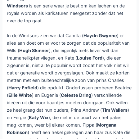
Windsors
is een serie waar je best om kan lachen en de
royals worden als karikaturen neergezet zonder dat het
over de top gaat.
In de Windsors zien we dat Camilla (
Haydn Gwynne
) er
alles aan doet om er voor te zorgen dat de populariteit van
Wills (
Hugh Skinner
), die eigenlijk niets liever wilt dan
traumahelikpter vliegen, en Kate (
Louise Ford
), die een
zigeuner is, niet al te populair wordt zodat het volk niet wil
dat er generatie wordt overgeslagen. Ook maakt ze korten
metten met een buitenechtelijke zoon van prins Charles
(
Harry Enfield
) die opduikt. Ondertussen proberen Beatrice
(
Ellie White
) en Eugenie (
Celeste Dring
) verschillende
ideëen uit die voor baantjes moeten doorgaan. Ook willen
ze heel graag dat hun ouders, Prins Andrew (
Tim Wallers
)
en Fergie (
Katy Wix
), die niet in de buurt van het paleis
mag komen, weer bij elkaar komen. Pippa (
Morgana
Robinson
) heeft een hekel gekregen aan haar zus Kate die