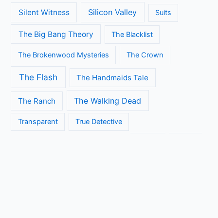
Silicon Valley
Silent Witness
Suits
The Big Bang Theory
The Blacklist
The Brokenwood Mysteries
The Crown
The Flash
The Handmaids Tale
The Walking Dead
The Ranch
Transparent
True Detective
Veep
Vera
Unbreakable Kimmy Schmidt
Vikings
Copyright © 2026 Seriebinge | Powered by
Astra WordPress
thema