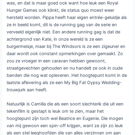
was, en dat is maar goed ook want hoe leuk een Royal
Hunger Games ook klinkt, de status quo moest weer
hersteld worden. Pippa heeft haar eigen entrée-geluidje als
ze in beeld komt, dit is de running gag van de serie en
verveeld eigenlijk niet. Een andere running gag is dat de
achtergrond van Kate, in onze wereld is ze een
burgermeisje, maar bij The Windsors is ze een zigeuner en
daar wordt ook constant opmerkingen over gemaakt. Zo
zou ze vroeger in een caravan hebben gewoont,
straatgevechten gehouden en nu handelt ze ook in oude
banden die nog wat opleveren. Het hoogtepunt komt in de
laatste aflevering als ze een My Big Fat Gypsy Wedding-
trouwjurk aan heeft.
Natuurlijk is Camilla die als een soort slechterik die uit een
tekenfilm is gestapt is leuk om te zien, maar het
hoogtepunt zijn toch wel Beatrice en Eugenie. Die mogen
van mij gewoon een spin-off krijgen, want ze zijn zo leuk
als een stel leeghoofden die van alles verzinnen om aan