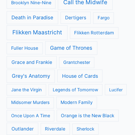
Call the Midwife
Brooklyn Nine-Nine
Death in Paradise
Dertigers
Fargo
Flikken Maastricht
Flikken Rotterdam
Game of Thrones
Fuller House
Grace and Frankie
Grantchester
Grey's Anatomy
House of Cards
Jane the Virgin
Legends of Tomorrow
Lucifer
Modern Family
Midsomer Murders
Orange is the New Black
Once Upon A Time
Outlander
Riverdale
Sherlock