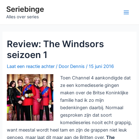
Ga
Seriebinge
naar
Main
Alles over series
de
inhoud
Men
Review: The Windsors
seizoen 1
Laat een reactie achter
/ Door
Dennis
/
15 juni 2016
Toen Channel 4 aankondigde dat
ze een komedieserie gingen
maken over de Britse Koninklijke
familie had ik zo mijn
bedenkingen daarbij. Normaal
gesproken zijn dat soort
komedieseries nooit echt grappig,
want meestal wordt heel tam en zijn de grappen niet leuk
genoeg, maar laat dit maar aan de Britten over.
The