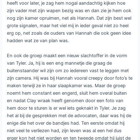
heeft voor later, je zag hem nogal aandachtig kijken hoe
zijn vader met zijn wapen bezig was en dan zie je hem ook
nog zijn kamer opruimen, net als Hannah. Dat zijn best wel
grote signalen, maar het viel mij in ieder geval niet zo heel
erg op, net zoals de ouders van Hannah die ook geen idee
hadden wat ze van plan was.
En ook de groep maakt een nieuw slachtoffer in de vorm
van Tyler. Ja, hij is een eng mannetje die graag de
buitenstaander wil zijn om zo iedereen vast te leggen met
zijn camera. Hij was bij Hannah vooral creepy door foto’s te
maken terwijl ze in haar slaapkamer was. Maar de groep
noemt hem constant een engerd, sluit hem overal buiten
en nadat Clay wraak heeft genomen door een foto van
hem door te sturen is er wel iets geknakt in Tyler. Je zag
het al bij de gesprekken met de advocaten, daar was hij de
enige die het over de bandjes had. Ten eerste omdat hij
niet veel te verliezen had, zijn leven was al een hel dus
erger kon het niet worden en ten tweede omdat hij juist de