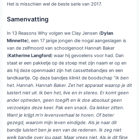
Het is misschien wel de beste serie van 2017.
Samenvatting
In 13 Reasons Why volgen we Clay Jensen (
Dylan
Minnette
), een 17 jarige jongen die nogal aangeslagen is
van de zelfmoord van schoolgenoot Hannah Baker
(
Katherine Langford
) waar hij gevoelens voor had. Dan
staat er een pakketje op de stoep met zijn naam er op en
als hij deze openmaakt zijn het cassettebandjes en een
landkaartje. Op deze bandjes klinkt de boodschap “
Ik ben
het. Hannah. Hannah Baker. Zet het apparaat waarop je dit
luistert niet uit. Ik ben het, live en in stereo. Er komt geen
ander optreden, geen toegift en ik doe absoluut geen
verzoekjes deze keer. Pak een snack. Ga lekker zitten.
Want je krijgt m’n levensverhaal te horen. Of beter
gezegd, waarom mijn leven eindigde. Als je naar dit
bandje luistert ben je een van de redenen. Ik zeg niet
welk bandje over jou gaat. Maar vrees niet. Als je dit fijne