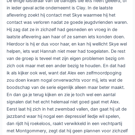
De enige luisteraar van de bandjes die iets heeft geleerd, of
in ieder geval actie onderneemt is Clay. In de laatste
aflevering zoekt hij contact met Skye waarmee hij het
contact was verloren nadat ze goede jeugdvrienden waren.
Hij zag dat ze in zichzelf had gesneden en vroeg in de
laatste aflevering aan haar of ze samen iets konden doen.
Hierdoor is hij er dus voor haar, en kan hij wellicht Skye wel
helpen, iets wat Hannah niet meer had toegelaten. De rest
van de groep is teveel met zijn eigen problemen bezig om
zich ook maar met een ander bezig te houden. En dat had
ik als kijker ook wel, want dat Alex een zelfmoordpoging
zou doen kwam nogal onverwachts voor mij, iets wat de
boodschap van de serie eigenlijk alleen maar beter maakt.
En dan ga je terug kijken en zie je toch wel een aantal
signalen dat het echt helemaal niet goed gaat met Alex.
Eerst laat hij zich in het zwembad vallen, dan gaat hij uit de
jazzband waar hij nogal een depressief liedje wil spelen,
dan rijdt hij roekeloos, raakt verwikkeld in een vechtpartij
met Montgommery, zegt dat hij geen plannen voor zichzelf