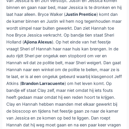
van Jessica is en zich verstopt. Justin en Jessica komen
binnen en gaan naar bed, maar Jessica is te dronken en hij
laat haar alleen. Bryce Walker (
Justin Prentice
) komt dan
de kamer binnen en Justin wil hem nog tegenhouden maar
wordt simpel naar buiten gewerkt. Dan ziet Hannah toe
hoe Bryce Jessica verkracht. Op bandje tien staat Sheri
Holland (
Ajiona Alexus
). Op het einde van het feestje
vraagt Sheri of Hannah haar naar huis kan brengen. In de
auto rijdt Sheri per ongeluk een stopbord om ver en
Hannah wil dat ze politie belt, maar Sheri weigert. Dan gaat
Hannah naar een winkel om de politie te bellen, maar ze is
te laat, er is al een ongeluk gebeurd waarbij klasgenoot Jeff
Atkins (
Brandon Larracuente
) om het leven komt. Op
bandje elf staat Clay zelf, maar niet omdat hij iets fouts
heeft gedaan maar omdat hij een reden hoort te krijgen.
Clay en Hannah hebben maanden met elkaar gewerkt bij
de bioscoop en tijdens het feestje gaan ze naar de kamer
van Jessica en ze komen op bed te liggen. Dan roept
Hannah dat hij weg moet gaan en na een paar keer vragen