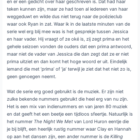
en er een gedicht over haar geschreven is. Dat had haar
teken kunnen zijn, maar ze had toen al iedereen van haar
weggeduwt en wilde dus niet terug naar de poëzieclub
waar ook Ryan in zat. Waar ik in de laatste minuten van de
serie wel erg blij mee was is het gesprekje tussen Jessica
en haar vader. Hij vraagt of ze oké is, zij zegt prima en het
gehele seizoen vonden de ouders dat een prima antwoord,
maar niet de vader van Jessica die dan zegt dat ze er niet
prima uitziet en dan komt het hoge woord er uit. Eindelijk
iemand die met ‘prima’ of ‘ja’ terwijl je ziet dat het niet zo is,
geen genoegen neemt.
Wat de serie erg goed gebruikt is de muziek. Er zijn niet
zulke bekende nummers gebruikt die heel erg van nu zijn.
Het is een mix van indienummers en van jaren 80 muziek
en dat geeft het een beetje een tijdloos sfeertje. Natuurlijk is
het nummer
The Night We Met
van Lord Huron eentje die
je bij blijft, een heerlijk rustig nummer waar Clay en Hannah
op aan het dansen zijn, een ander nummer is de
Killing