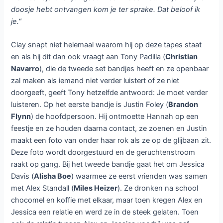
doosje hebt ontvangen kom je ter sprake. Dat beloof ik
je.
“
Clay snapt niet helemaal waarom hij op deze tapes staat
en als hij dit dan ook vraagt aan Tony Padilla (
Christian
Navarro
), die de tweede set bandjes heeft en ze openbaar
zal maken als iemand niet verder luistert of ze niet
doorgeeft, geeft Tony hetzelfde antwoord: Je moet verder
luisteren. Op het eerste bandje is Justin Foley (
Brandon
Flynn
) de hoofdpersoon. Hij ontmoette Hannah op een
feestje en ze houden daarna contact, ze zoenen en Justin
maakt een foto van onder haar rok als ze op de glijbaan zit.
Deze foto wordt doorgestuurd en de geruchtenstroom
raakt op gang. Bij het tweede bandje gaat het om Jessica
Davis (
Alisha Boe
) waarmee ze eerst vrienden was samen
met Alex Standall (
Miles Heizer
). Ze dronken na school
chocomel en koffie met elkaar, maar toen kregen Alex en
Jessica een relatie en werd ze in de steek gelaten. Toen