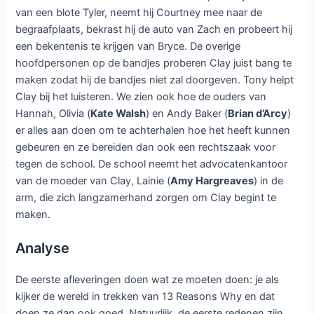
van een blote Tyler, neemt hij Courtney mee naar de
begraafplaats, bekrast hij de auto van Zach en probeert hij
een bekentenis te krijgen van Bryce. De overige
hoofdpersonen op de bandjes proberen Clay juist bang te
maken zodat hij de bandjes niet zal doorgeven. Tony helpt
Clay bij het luisteren. We zien ook hoe de ouders van
Hannah, Olivia (
Kate Walsh
) en Andy Baker (
Brian d’Arcy
)
er alles aan doen om te achterhalen hoe het heeft kunnen
gebeuren en ze bereiden dan ook een rechtszaak voor
tegen de school. De school neemt het advocatenkantoor
van de moeder van Clay, Lainie (
Amy Hargreaves
) in de
arm, die zich langzamerhand zorgen om Clay begint te
maken.
Analyse
De eerste afleveringen doen wat ze moeten doen: je als
kijker de wereld in trekken van 13 Reasons Why en dat
doen ze dan ook goed. Natuurlijk, de eerste redenen zijn