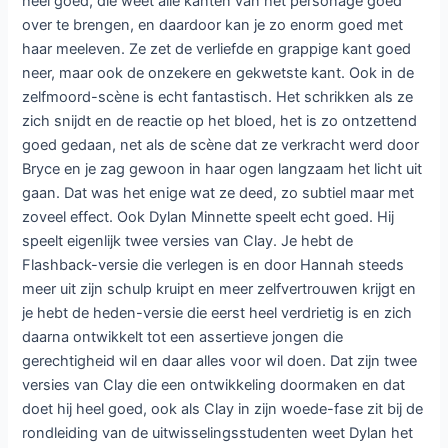
heel goed, die weet alle kanten van het personage goed
over te brengen, en daardoor kan je zo enorm goed met
haar meeleven. Ze zet de verliefde en grappige kant goed
neer, maar ook de onzekere en gekwetste kant. Ook in de
zelfmoord-scène is echt fantastisch. Het schrikken als ze
zich snijdt en de reactie op het bloed, het is zo ontzettend
goed gedaan, net als de scène dat ze verkracht werd door
Bryce en je zag gewoon in haar ogen langzaam het licht uit
gaan. Dat was het enige wat ze deed, zo subtiel maar met
zoveel effect. Ook Dylan Minnette speelt echt goed. Hij
speelt eigenlijk twee versies van Clay. Je hebt de
Flashback-versie die verlegen is en door Hannah steeds
meer uit zijn schulp kruipt en meer zelfvertrouwen krijgt en
je hebt de heden-versie die eerst heel verdrietig is en zich
daarna ontwikkelt tot een assertieve jongen die
gerechtigheid wil en daar alles voor wil doen. Dat zijn twee
versies van Clay die een ontwikkeling doormaken en dat
doet hij heel goed, ook als Clay in zijn woede-fase zit bij de
rondleiding van de uitwisselingsstudenten weet Dylan het