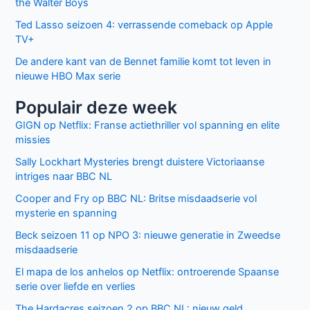
the Walter Boys
Ted Lasso seizoen 4: verrassende comeback op Apple
TV+
De andere kant van de Bennet familie komt tot leven in
nieuwe HBO Max serie
Populair deze week
GIGN op Netflix: Franse actiethriller vol spanning en elite
missies
Sally Lockhart Mysteries brengt duistere Victoriaanse
intriges naar BBC NL
Cooper and Fry op BBC NL: Britse misdaadserie vol
mysterie en spanning
Beck seizoen 11 op NPO 3: nieuwe generatie in Zweedse
misdaadserie
El mapa de los anhelos op Netflix: ontroerende Spaanse
serie over liefde en verlies
The Hardacres seizoen 2 op BBC NL: nieuw geld,