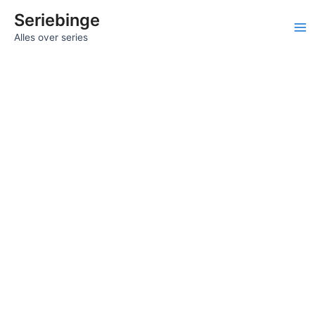
Ga
Seriebinge
naar
Ma
Alles over series
de
inhoud
Me