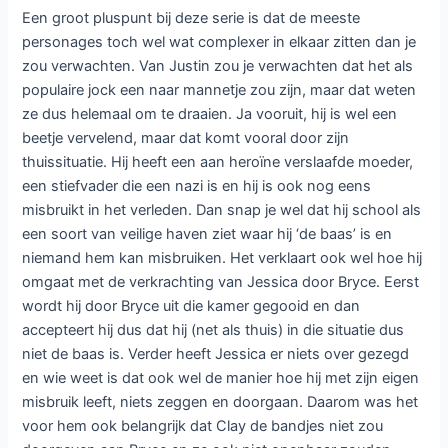
Een groot pluspunt bij deze serie is dat de meeste
personages toch wel wat complexer in elkaar zitten dan je
zou verwachten. Van Justin zou je verwachten dat het als
populaire jock een naar mannetje zou zijn, maar dat weten
ze dus helemaal om te draaien. Ja vooruit, hij is wel een
beetje vervelend, maar dat komt vooral door zijn
thuissituatie. Hij heeft een aan heroïne verslaafde moeder,
een stiefvader die een nazi is en hij is ook nog eens
misbruikt in het verleden. Dan snap je wel dat hij school als
een soort van veilige haven ziet waar hij ‘de baas’ is en
niemand hem kan misbruiken. Het verklaart ook wel hoe hij
omgaat met de verkrachting van Jessica door Bryce. Eerst
wordt hij door Bryce uit die kamer gegooid en dan
accepteert hij dus dat hij (net als thuis) in die situatie dus
niet de baas is. Verder heeft Jessica er niets over gezegd
en wie weet is dat ook wel de manier hoe hij met zijn eigen
misbruik leeft, niets zeggen en doorgaan. Daarom was het
voor hem ook belangrijk dat Clay de bandjes niet zou