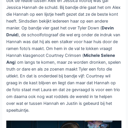
ook de relatie tussen Alex en Jessica voorbij was gaf
Jessica Hannah de schuld. Bij bandje drie gaat het om Alex
die Hannah op een lijstje heeft gezet dat ze de beste kont
heeft. Sindsdien bekijkt iedereen haar op een andere
manier. Op bandje vier gaat het over Tyler Down (
Devin
Druid
), de schoolfotograaf die wel erg onder de indruk van
Hannah was dat hij als een stalker voor haar huis door de
ramen foto’s maakt. Om hem in de val te lokken vraagt
Hannah klasgenoot Courtney Crimsen (
Michele Selene
Ang
) om langs te komen, maar ze worden dronken, spelen
truth or dare en als ze zoenen maakt Tyler een foto die
uitlekt. En dat is onderdeel bij bandje vijf: Courtney wil
graag in de kast blijven en liegt dan maar dat Hannah op
de foto staat met Laura en dat ze gevraagd is voor een trio
om daarna ook nog wat roddels de wereld in te helpen
over wat er tussen Hannah en Justin is gebeurd bij het
speeltuintje.