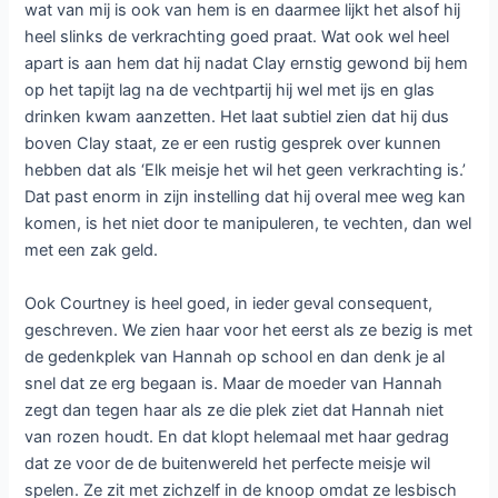
wat van mij is ook van hem is en daarmee lijkt het alsof hij
heel slinks de verkrachting goed praat. Wat ook wel heel
apart is aan hem dat hij nadat Clay ernstig gewond bij hem
op het tapijt lag na de vechtpartij hij wel met ijs en glas
drinken kwam aanzetten. Het laat subtiel zien dat hij dus
boven Clay staat, ze er een rustig gesprek over kunnen
hebben dat als ‘Elk meisje het wil het geen verkrachting is.’
Dat past enorm in zijn instelling dat hij overal mee weg kan
komen, is het niet door te manipuleren, te vechten, dan wel
met een zak geld.
Ook Courtney is heel goed, in ieder geval consequent,
geschreven. We zien haar voor het eerst als ze bezig is met
de gedenkplek van Hannah op school en dan denk je al
snel dat ze erg begaan is. Maar de moeder van Hannah
zegt dan tegen haar als ze die plek ziet dat Hannah niet
van rozen houdt. En dat klopt helemaal met haar gedrag
dat ze voor de de buitenwereld het perfecte meisje wil
spelen. Ze zit met zichzelf in de knoop omdat ze lesbisch