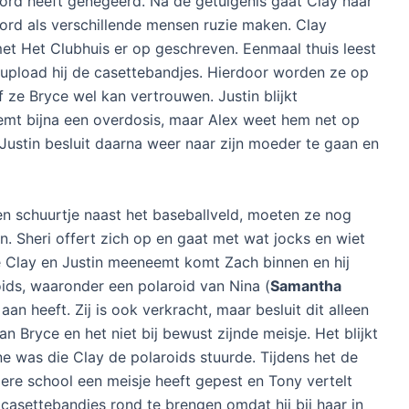
rd heeft genegeerd. Na de getuigenis gaat Clay naar
ord als verschillende mensen ruzie maken. Clay
 met Het Clubhuis er op geschreven. Eenmaal thuis leest
n upload hij de casettebandjes. Hierdoor worden ze op
 ze Bryce wel kan vertrouwen. Justin blijkt
emt bijna een overdosis, maar Alex weet hem net op
n. Justin besluit daarna weer naar zijn moeder te gaan en
n schuurtje naast het baseballveld, moeten ze nog
. Sheri offert zich op en gaat met wat jocks en wiet
e Clay en Justin meeneemt komt Zach binnen en hij
ids, waaronder een polaroid van Nina (
Samantha
aan heeft. Zij is ook verkracht, maar besluit dit alleen
an Bryce en het niet bij bewust zijnde meisje. Het blijkt
ne was die Clay de polaroids stuurde. Tijdens het de
ere school een meisje heeft gepest en Tony vertelt
asettebandjes rond te brengen omdat hij bij haar in