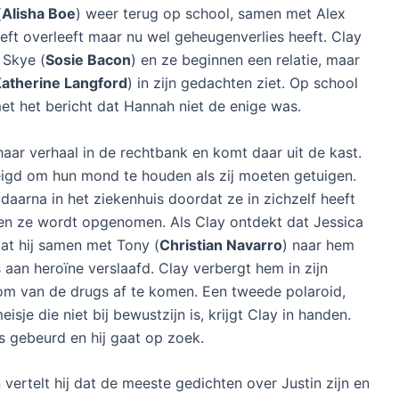
(
Alisha Boe
) weer terug op school, samen met Alex
eft overleeft maar nu wel geheugenverlies heeft. Clay
 Skye (
Sosie Bacon
) en ze beginnen een relatie, maar
atherine Langford
) in zijn gedachten ziet. Op school
 met het bericht dat Hannah niet de enige was.
haar verhaal in de rechtbank en komt daar uit de kast.
igd om hun mond te houden als zij moeten getuigen.
daarna in het ziekenhuis doordat ze in zichzelf heeft
 en ze wordt opgenomen. Als Clay ontdekt dat Jessica
aat hij samen met Tony (
Christian Navarro
) naar hem
is aan heroïne verslaafd. Clay verbergt hem in zijn
om van de drugs af te komen. Een tweede polaroid,
je die niet bij bewustzijn is, krijgt Clay in handen.
is gebeurd en hij gaat op zoek.
 vertelt hij dat de meeste gedichten over Justin zijn en