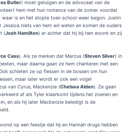
ss Butler
) moet getuigen en de advocaat van de
ronteert hem met hun romance van de zomer voordat
t waar is en het stopte toen school weer begon. Justin
r Jessica niets van hem wil weten en komen de ouders
t (
Josh Hamilton
) er achter dat hij bij hen woont en zij
yce Cass
). Als ze merken dat Marcus (
Steven Silver
) in
 pesten, maar daarna gaan ze hem chanteren met een
 Ook schieten ze op flessen in de bossen om hun
flessen, maar later wordt er ook een vogel
 zus van Cyrus, Mackenzie (
Chelsea Alden
). Ze gaan
erkeerd af als Tyler klaarkomt tijdens het zoenen en
m, en als hij later Mackenzie beledigt is de
oeld.
 avond op een feestje dat hij en Hannah drugs hebben