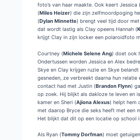
foto’s van haar maakte. Ook keert Jessica 
(
Miles Heizer
) die zijn zelfmoordpoging he
(
Dylan Minnette
) brengt veel tijd door met
dat wordt lastig als Clay opeens Hannah (
K
krijgt Clay in zijn locker een polaroidfoto
Courtney (
Michele Selene Ang
) doet ook 
Ondertussen worden Jessica en Alex bedre
Skye en Clay krijgen ruzie en Skye belandt 
gesneden, ze verbreekt daarna hun relatie
contact had met Justin (
Brandon Flynn
) g
op zoek. Hij blijkt als dakloze te leven en 
kamer en Sheri (
Ajiona Alexus
) helpt hem 
met daarop Bryce die seks heeft met een meis
Het blijkt dat dit op een locatie op school 
Als Ryan (
Tommy Dorfman
) moet getuigen