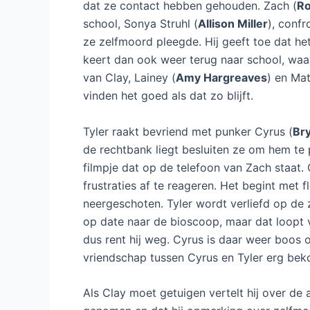
dat ze contact hebben gehouden. Zach (
Ro
school, Sonya Struhl (
Allison Miller
), conf
ze zelfmoord pleegde. Hij geeft toe dat he
keert dan ook weer terug naar school, waa
van Clay, Lainey (
Amy Hargreaves
) en Mat
vinden het goed als dat zo blijft.
Tyler raakt bevriend met punker Cyrus (
Br
de rechtbank liegt besluiten ze om hem te
filmpje dat op de telefoon van Zach staat.
frustraties af te reageren. Het begint met 
neergeschoten. Tyler wordt verliefd op de
op date naar de bioscoop, maar dat loopt v
dus rent hij weg. Cyrus is daar weer boos o
vriendschap tussen Cyrus en Tyler erg bek
Als Clay moet getuigen vertelt hij over de