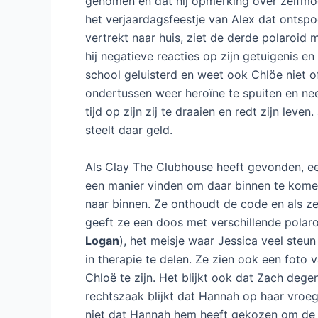
genomen en dat hij opmerking over zelfmoo
het verjaardagsfeestje van Alex dat ontspo
vertrekt naar huis, ziet de derde polaroid
hij negatieve reacties op zijn getuigenis e
school geluisterd en weet ook Chlöe niet of
ondertussen weer heroïne te spuiten en ne
tijd op zijn zij te draaien en redt zijn leve
steelt daar geld.
Als Clay The Clubhouse heeft gevonden, ee
een manier vinden om daar binnen te komen
naar binnen. Ze onthoudt de code en als z
geeft ze een doos met verschillende polaro
Logan
), het meisje waar Jessica veel steun 
in therapie te delen. Ze zien ook een foto v
Chloë te zijn. Het blijkt ook dat Zach dege
rechtszaak blijkt dat Hannah op haar vroeg
niet dat Hannah hem heeft gekozen om de c