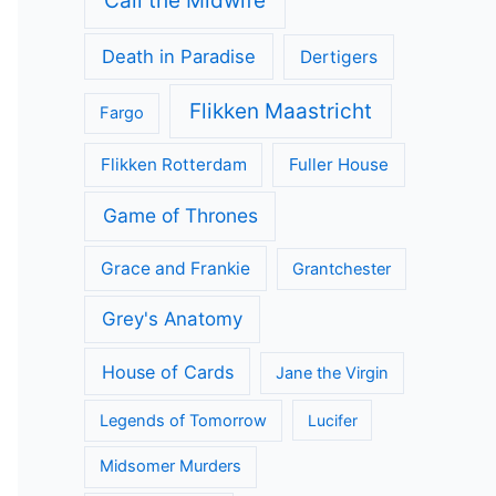
Call the Midwife
Death in Paradise
Dertigers
Flikken Maastricht
Fargo
Flikken Rotterdam
Fuller House
Game of Thrones
Grace and Frankie
Grantchester
Grey's Anatomy
House of Cards
Jane the Virgin
Legends of Tomorrow
Lucifer
Midsomer Murders