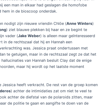
t hij een man in elkaar had geslagen die homofobe
 hem in de bioscoop onderdak.
en nodigt zijn nieuwe vriendin Chlöe (
Anne Winters
)
ong
) ziet blauwe plekken bij haar en ze begint te
ijn vader (
Jake Weber
) is alleen maar geïnteresseerd
art in de rechtszaal dat hij en Hannah een
 verkrachting was. Jessica praat ondertussen met
 dan te getuigen, maar in de rechtszaal zegt ze dat het
hallucinaties van Hannah besluit Clay dat de enige
rmoorden, maar hij wordt op het laatste moment
yce Jessica heeft verkracht. De rest van de groep komen
deros
) achter de intimidaties zat om niet te veel te
ook achter de diefstal van de polaroids zitten, maar
 naar de politie te gaan en aangifte te doen van de