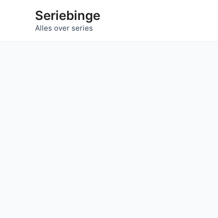
Ga
Seriebinge
naar
Alles over series
de
inhoud