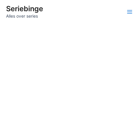
Ga
Seriebinge
naar
Ma
Alles over series
de
inhoud
Me