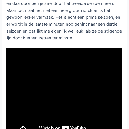
en daardoor ben je snel door het tweede seizoen heen.
Maar toch laat het niet een hele grote indruk en is het
gewoon lekker vermaak. Het is echt een prima seizoen, en
er wordt in de laatste minuten nog gehint naar een derde
seizoen en dat lijkt me eigenlijk wel leuk, als ze de stijgende
lijn door kunnen zetten tenminste.