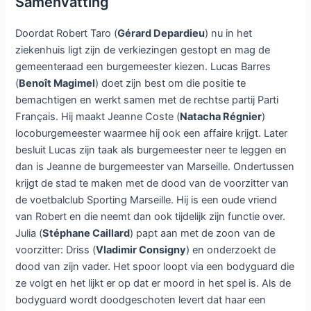
Samenvatting
Doordat Robert Taro (
Gérard Depardieu
) nu in het
ziekenhuis ligt zijn de verkiezingen gestopt en mag de
gemeenteraad een burgemeester kiezen. Lucas Barres
(
Benoît Magimel
) doet zijn best om die positie te
bemachtigen en werkt samen met de rechtse partij Parti
Français. Hij maakt Jeanne Coste (
Natacha Régnier
)
locoburgemeester waarmee hij ook een affaire krijgt. Later
besluit Lucas zijn taak als burgemeester neer te leggen en
dan is Jeanne de burgemeester van Marseille. Ondertussen
krijgt de stad te maken met de dood van de voorzitter van
de voetbalclub Sporting Marseille. Hij is een oude vriend
van Robert en die neemt dan ook tijdelijk zijn functie over.
Julia (
Stéphane Caillard
) papt aan met de zoon van de
voorzitter: Driss (
Vladimir Consigny
) en onderzoekt de
dood van zijn vader. Het spoor loopt via een bodyguard die
ze volgt en het lijkt er op dat er moord in het spel is. Als de
bodyguard wordt doodgeschoten levert dat haar een