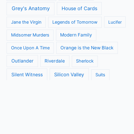
Grey's Anatomy
House of Cards
Jane the Virgin
Legends of Tomorrow
Lucifer
Modern Family
Midsomer Murders
Orange is the New Black
Once Upon A Time
Outlander
Riverdale
Sherlock
Silicon Valley
Silent Witness
Suits
The Big Bang Theory
The Blacklist
The Brokenwood Mysteries
The Crown
The Flash
The Handmaids Tale
The Walking Dead
The Ranch