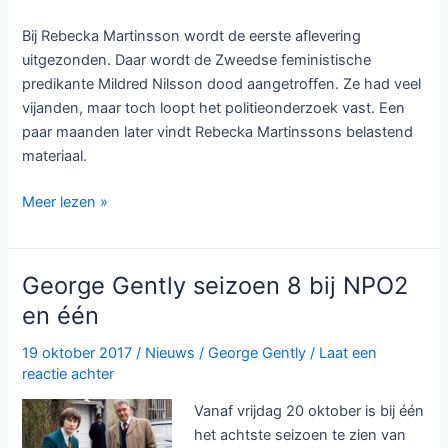
Bij Rebecka Martinsson wordt de eerste aflevering
uitgezonden. Daar wordt de Zweedse feministische
predikante Mildred Nilsson dood aangetroffen. Ze had veel
vijanden, maar toch loopt het politieonderzoek vast. Een
paar maanden later vindt Rebecka Martinssons belastend
materiaal.
Detectivenacht
Meer lezen »
van
zaterdag
2
George Gently seizoen 8 bij NPO2
juni
en één
2018
19 oktober 2017
/
Nieuws
/
George Gently
/
Laat een
reactie achter
Vanaf vrijdag 20 oktober is bij één
het achtste seizoen te zien van