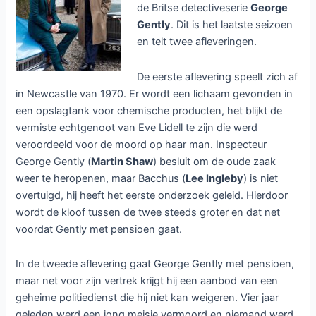
de Britse detectiveserie
George
Gently
. Dit is het laatste seizoen
en telt twee afleveringen.
De eerste aflevering speelt zich af
in Newcastle van 1970. Er wordt een lichaam gevonden in
een opslagtank voor chemische producten, het blijkt de
vermiste echtgenoot van Eve Lidell te zijn die werd
veroordeeld voor de moord op haar man. Inspecteur
George Gently (
Martin Shaw
) besluit om de oude zaak
weer te heropenen, maar Bacchus (
Lee Ingleby
) is niet
overtuigd, hij heeft het eerste onderzoek geleid. Hierdoor
wordt de kloof tussen de twee steeds groter en dat net
voordat Gently met pensioen gaat.
In de tweede aflevering gaat George Gently met pensioen,
maar net voor zijn vertrek krijgt hij een aanbod van een
geheime politiedienst die hij niet kan weigeren. Vier jaar
geleden werd een jong meisje vermoord en niemand werd