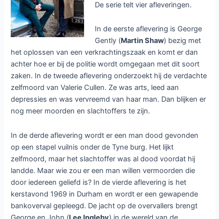
De serie telt vier afleveringen.
In de eerste aflevering is George
Gently (
Martin Shaw
) bezig met
het oplossen van een verkrachtingszaak en komt er dan
achter hoe er bij de politie wordt omgegaan met dit soort
zaken. In de tweede aflevering onderzoekt hij de verdachte
zelfmoord van Valerie Cullen. Ze was arts, leed aan
depressies en was vervreemd van haar man. Dan blijken er
nog meer moorden en slachtoffers te zijn.
In de derde aflevering wordt er een man dood gevonden
op een stapel vuilnis onder de Tyne burg. Het lijkt
zelfmoord, maar het slachtoffer was al dood voordat hij
landde. Maar wie zou er een man willen vermoorden die
door iedereen geliefd is? In de vierde aflevering is het
kerstavond 1969 in Durham en wordt er een gewapende
bankoverval gepleegd. De jacht op de overvallers brengt
George en John (
Lee Ingleby
) in de wereld van de