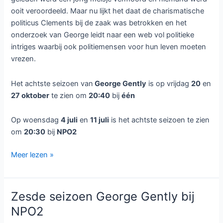
ooit veroordeeld. Maar nu lijkt het daat de charismatische
politicus Clements bij de zaak was betrokken en het
onderzoek van George leidt naar een web vol politieke
intriges waarbij ook politiemensen voor hun leven moeten
vrezen.
Het achtste seizoen van
George Gently
is op vrijdag
20
en
27 oktober
te zien om
20:40
bij
één
Op woensdag
4 juli
en
11 juli
is het achtste seizoen te zien
om
20:30
bij
NPO2
George
Meer lezen »
Gently
seizoen
8
Zesde seizoen George Gently bij
bij
NPO2
NPO2