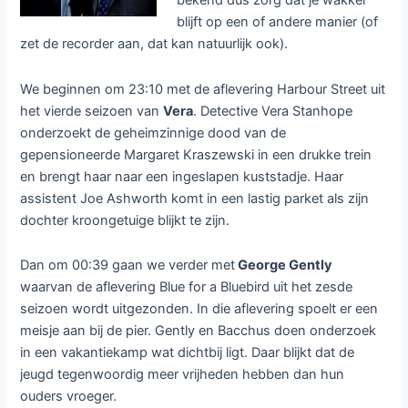
bekend dus zorg dat je wakker
blijft op een of andere manier (of
zet de recorder aan, dat kan natuurlijk ook).
We beginnen om 23:10 met de aflevering Harbour Street uit
het vierde seizoen van
Vera
. Detective Vera Stanhope
onderzoekt de geheimzinnige dood van de
gepensioneerde Margaret Kraszewski in een drukke trein
en brengt haar naar een ingeslapen kuststadje. Haar
assistent Joe Ashworth komt in een lastig parket als zijn
dochter kroongetuige blijkt te zijn.
Dan om 00:39 gaan we verder met
George Gently
waarvan de aflevering Blue for a Bluebird uit het zesde
seizoen wordt uitgezonden. In die aflevering spoelt er een
meisje aan bij de pier. Gently en Bacchus doen onderzoek
in een vakantiekamp wat dichtbij ligt. Daar blijkt dat de
jeugd tegenwoordig meer vrijheden hebben dan hun
ouders vroeger.