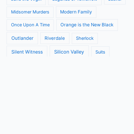
Modern Family
Midsomer Murders
Orange is the New Black
Once Upon A Time
Outlander
Riverdale
Sherlock
Silicon Valley
Silent Witness
Suits
The Big Bang Theory
The Blacklist
The Brokenwood Mysteries
The Crown
The Flash
The Handmaids Tale
The Walking Dead
The Ranch
Transparent
True Detective
Veep
Vera
Unbreakable Kimmy Schmidt