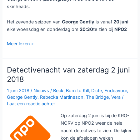
skinheads.
Het zevende seizoen van
George Gently
is vanaf
20 juni
elke woensdag en donderdag om
20:30
te zien bij
NPO2
George
Meer lezen »
Gently
seizoen
7
Detectivenacht van zaterdag 2 juni
bij
2018
NPO2
1 juni 2018
/
Nieuws
/
Beck
,
Born to Kill
,
Dicte
,
Endeavour
,
George Gently
,
Rebecka Martinsson
,
The Bridge
,
Vera
/
Laat een reactie achter
Op zaterdag 2 juni is bij de KRO-
NCRV op NPO2 weer de hele
nacht detectives te zien. De kijker
kon de afgelopen weken