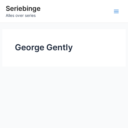
Ga
Seriebinge
naar
Main
Alles over series
de
inhoud
Men
George Gently