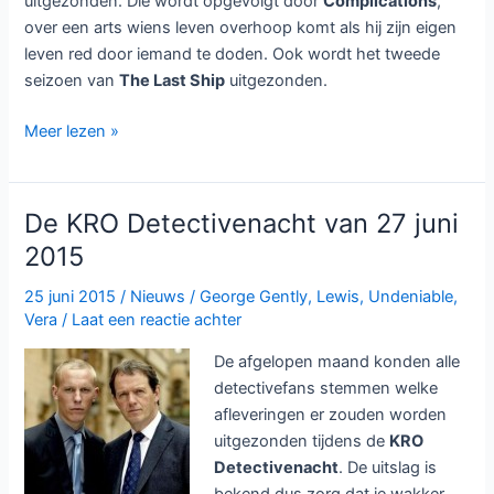
uitgezonden. Die wordt opgevolgt door
Complications
,
over een arts wiens leven overhoop komt als hij zijn eigen
leven red door iemand te doden. Ook wordt het tweede
seizoen van
The Last Ship
uitgezonden.
Drie
Meer lezen »
nieuwe
series
bij
De KRO Detectivenacht van 27 juni
één
2015
in
najaar
25 juni 2015
/
Nieuws
/
George Gently
,
Lewis
,
Undeniable
,
2015
Vera
/
Laat een reactie achter
De afgelopen
maand konden alle
detectivefans stemmen welke
afleveringen er zouden worden
uitgezonden tijdens de
KRO
Detectivenacht
. De uitslag is