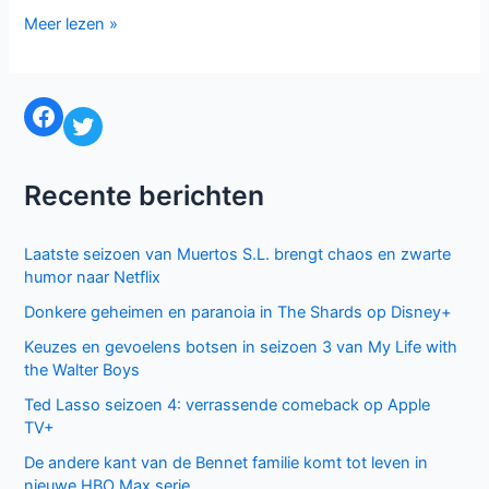
De
Meer lezen »
KRO
Detectivenacht
van
Facebook
Twitter
27
juni
2015
Recente berichten
Laatste seizoen van Muertos S.L. brengt chaos en zwarte
humor naar Netflix
Donkere geheimen en paranoia in The Shards op Disney+
Keuzes en gevoelens botsen in seizoen 3 van My Life with
the Walter Boys
Ted Lasso seizoen 4: verrassende comeback op Apple
TV+
De andere kant van de Bennet familie komt tot leven in
nieuwe HBO Max serie