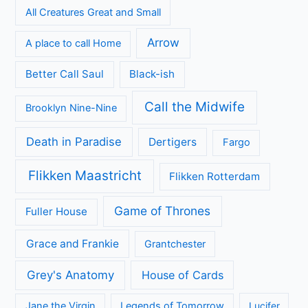
All Creatures Great and Small
Arrow
A place to call Home
Better Call Saul
Black-ish
Call the Midwife
Brooklyn Nine-Nine
Death in Paradise
Dertigers
Fargo
Flikken Maastricht
Flikken Rotterdam
Game of Thrones
Fuller House
Grace and Frankie
Grantchester
Grey's Anatomy
House of Cards
Jane the Virgin
Legends of Tomorrow
Lucifer