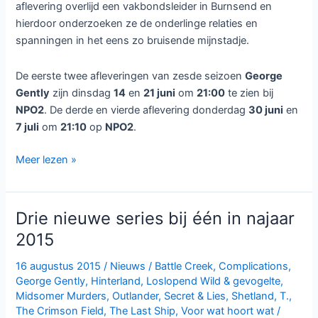
aflevering overlijd een vakbondsleider in Burnsend en
hierdoor onderzoeken ze de onderlinge relaties en
spanningen in het eens zo bruisende mijnstadje.
De eerste twee afleveringen van zesde seizoen
George
Gently
zijn dinsdag
14
en
21 juni
om
21:00
te zien bij
NPO2
. De derde en vierde aflevering donderdag
30 juni
en
7 juli
om
21:10
op
NPO2
.
Zesde
Meer lezen »
seizoen
George
Gently
Drie nieuwe series bij één in najaar
bij
2015
NPO2
16 augustus 2015
/
Nieuws
/
Battle Creek
,
Complications
,
George Gently
,
Hinterland
,
Loslopend Wild & gevogelte
,
Midsomer Murders
,
Outlander
,
Secret & Lies
,
Shetland
,
T.
,
The Crimson Field
,
The Last Ship
,
Voor wat hoort wat
/