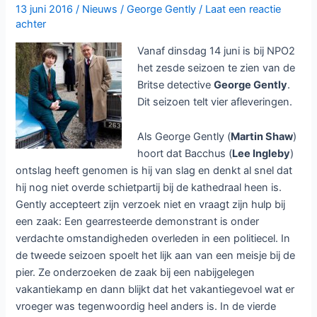
en
13 juni 2016
/
Nieuws
/
George Gently
/
Laat een reactie
één
achter
Vanaf dinsdag 14 juni is bij NPO2
het zesde seizoen te zien van de
Britse detective
George Gently
.
Dit seizoen telt vier afleveringen.
Als George Gently (
Martin Shaw
)
hoort dat Bacchus (
Lee Ingleby
)
ontslag heeft genomen is hij van slag en denkt al snel dat
hij nog niet overde schietpartij bij de kathedraal heen is.
Gently accepteert zijn verzoek niet en vraagt zijn hulp bij
een zaak: Een gearresteerde demonstrant is onder
verdachte omstandigheden overleden in een politiecel. In
de tweede seizoen spoelt het lijk aan van een meisje bij de
pier. Ze onderzoeken de zaak bij een nabijgelegen
vakantiekamp en dann blijkt dat het vakantiegevoel wat er
vroeger was tegenwoordig heel anders is. In de vierde