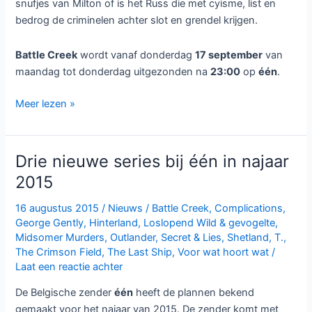
snufjes van Milton of is het Russ die met cyisme, list en
bedrog de criminelen achter slot en grendel krijgen.
Battle Creek
wordt vanaf donderdag
17 september
van
maandag tot donderdag uitgezonden na
23:00
op
één
.
Amerikaanse
Meer lezen »
crimeserie
Battle
Creek
Drie nieuwe series bij één in najaar
bij
2015
één
16 augustus 2015
/
Nieuws
/
Battle Creek
,
Complications
,
George Gently
,
Hinterland
,
Loslopend Wild & gevogelte
,
Midsomer Murders
,
Outlander
,
Secret & Lies
,
Shetland
,
T.
,
The Crimson Field
,
The Last Ship
,
Voor wat hoort wat
/
Laat een reactie achter
De Belgische zender
één
heeft de plannen bekend
gemaakt voor het najaar van 2015. De zender komt met