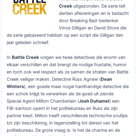
Creek
uitgezonden. De serie telt
dertien afleveringen en is bedacht
door Breaking Bad-bedenker
Vince Gilligan en David Shore die
de serie gebaseerd hebben op een script die Gilligan tien
jaar geleden schreef.
In
Battle Creek
volgen we twee detectives die enorm van
elkaar verschillen en dat brengt de nodige frustatie, humor
en toch ook wel respect als ze samen de straten van Battle
Creek veiliger maken. Detective Russ Agnew (
Dean
Winters
), een goede maar nogal hardhandige detective die
een schok krijgt te verwerken als de goed uit ziende
Special Agent Milton Chamberlain (
Josh Duhamel
) een
FBI-kantoor opent in het politiebureau en Russ als zijn
partner kiest. Milton heeft verschillende technische snufjes
tot zijn beschikking, in tegenstelling tot derest van het
politiebureau. De grote vraag is: Is het de charme en de