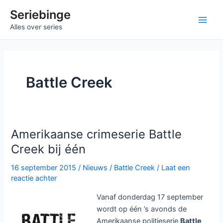
Ga
Seriebinge
naar
Main
Alles over series
de
inhoud
Men
Battle Creek
Amerikaanse crimeserie Battle
Creek bij één
16 september 2015
/
Nieuws
/
Battle Creek
/
Laat een
reactie achter
Vanaf donderdag 17 september
wordt op één ’s avonds de
Amerikaanse politieserie
Battle