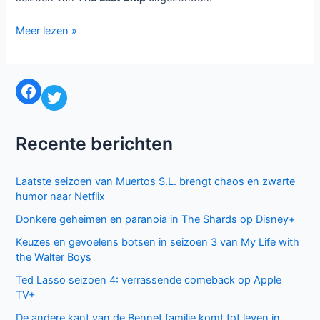
Drie
Meer lezen »
nieuwe
series
bij
Facebook
Twitter
één
in
najaar
Recente berichten
2015
Laatste seizoen van Muertos S.L. brengt chaos en zwarte
humor naar Netflix
Donkere geheimen en paranoia in The Shards op Disney+
Keuzes en gevoelens botsen in seizoen 3 van My Life with
the Walter Boys
Ted Lasso seizoen 4: verrassende comeback op Apple
TV+
De andere kant van de Bennet familie komt tot leven in