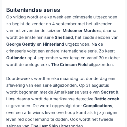
Buitenlandse series
Op vrijdag wordt er elke week een crimeserie uitgezonden,
zo begint de zender op 4 september met het uitzenden
van het zeventiende seizoen
Midsomer Murders
, daarna
wordt de Briste miniserie
Shetland
, het zesde seizoen van
George Gently
en
Hinterland
uitgezonden. Na de
crimeserie volgt een andere internationale serie. Zo keert
Outlander
op 4 september weer terug en vanaf 30 oktober
wordt de oorlogsreeks
The Crimson Field
uitgezonden.
Doordeweeks wordt er elke maandag tot donderdag een
aflevering van een serie uitgezonden. Op 31 augustus
wordt begonnen met de Amerikaanse versie van
Secret &
Lies
, daarna wordt de Amerikaanse detective
Battle creek
uitgezonden. Die wordt opgevolgt door
Complications
,
over een arts wiens leven overhoop komt als hij zijn eigen
leven red door iemand te doden. Ook wordt het tweede
seizoen van
The Last Ship
uitgezonden.