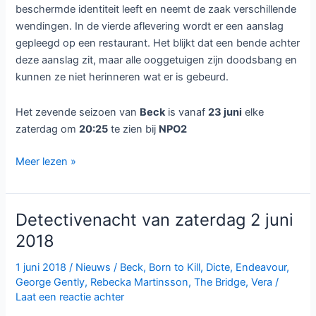
beschermde identiteit leeft en neemt de zaak verschillende
wendingen. In de vierde aflevering wordt er een aanslag
gepleegd op een restaurant. Het blijkt dat een bende achter
deze aanslag zit, maar alle ooggetuigen zijn doodsbang en
kunnen ze niet herinneren wat er is gebeurd.
Het zevende seizoen van
Beck
is vanaf
23 juni
elke
zaterdag om
20:25
te zien bij
NPO2
Beck
Meer lezen »
seizoen
7
bij
Detectivenacht van zaterdag 2 juni
NPO2
2018
1 juni 2018
/
Nieuws
/
Beck
,
Born to Kill
,
Dicte
,
Endeavour
,
George Gently
,
Rebecka Martinsson
,
The Bridge
,
Vera
/
Laat een reactie achter