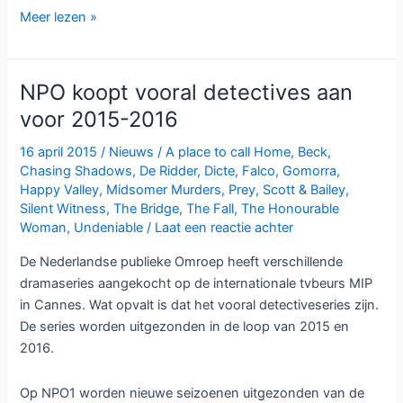
Beck
Meer lezen »
seizoen
5
bij
NPO koopt vooral detectives aan
NPO3
voor 2015-2016
16 april 2015
/
Nieuws
/
A place to call Home
,
Beck
,
Chasing Shadows
,
De Ridder
,
Dicte
,
Falco
,
Gomorra
,
Happy Valley
,
Midsomer Murders
,
Prey
,
Scott & Bailey
,
Silent Witness
,
The Bridge
,
The Fall
,
The Honourable
Woman
,
Undeniable
/
Laat een reactie achter
De Nederlandse publieke Omroep heeft verschillende
dramaseries aangekocht op de internationale tvbeurs MIP
in Cannes. Wat opvalt is dat het vooral detectiveseries zijn.
De series worden uitgezonden in de loop van 2015 en
2016.
Op NPO1 worden nieuwe seizoenen uitgezonden van de