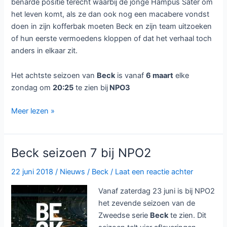
benarde positie terecht waarbij de jonge Hampus Säter om
het leven komt, als ze dan ook nog een macabere vondst
doen in zijn kofferbak moeten Beck en zijn team uitzoeken
of hun eerste vermoedens kloppen of dat het verhaal toch
anders in elkaar zit.
Het achtste seizoen van
Beck
is vanaf
6 maart
elke
zondag om
20:25
te zien bij
NPO3
Beck
Meer lezen »
seizoen
8
bij
Beck seizoen 7 bij NPO2
NPO3
22 juni 2018
/
Nieuws
/
Beck
/
Laat een reactie achter
Vanaf zaterdag 23 juni is bij NPO2
het zevende seizoen van de
Zweedse serie
Beck
te zien. Dit