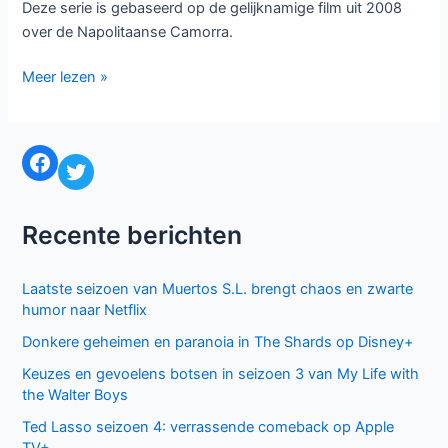
Deze serie is gebaseerd op de gelijknamige film uit 2008
over de Napolitaanse Camorra.
NPO
Meer lezen »
koopt
vooral
detectives
Facebook
Twitter
aan
voor
2015-
Recente berichten
2016
Laatste seizoen van Muertos S.L. brengt chaos en zwarte
humor naar Netflix
Donkere geheimen en paranoia in The Shards op Disney+
Keuzes en gevoelens botsen in seizoen 3 van My Life with
the Walter Boys
Ted Lasso seizoen 4: verrassende comeback op Apple
TV+