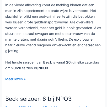
In de vierde aflevering komt de melding binnen dat een
man in zijn appartement op brute wijze is vermoord. Het
slachtoffer blijkt een oud-crimineel te zijn die betrokken
was bij een grote geldtransportoverval. Alle overvallers
werden veroordeeld, maar het geld is nooit gevonden. Alex
stuurt een patrouillewagen om met de ex-vrouw van de
man te praten, met daarin ook Vilhelm. De ex-vrouw en
haar nieuwe vriend reageren onverwacht en er onstaat een
gijzeling.
Het tiende seizoen van
Beck
is vanaf
20 juli
elke zaterdag
om
20:20
te zien bij
NPO3
Beck
Meer lezen »
seizoen
10
bij
Beck seizoen 8 bij NPO3
NPO3