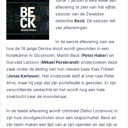
Vanaf 7 januari is elke week een
aflevering te zien van het vijfde
seizoen van de Zweedse
detective
Beck
. Dit seizoen telt
vier afleveringen.
In de eerste aflevering zien we
hoe de 18 jarige Denise dood wordt gevonden in een
hotelkamer in Stockholm. Martin Beck (
Peter Haber
) en
Gunvald Larsson (
Mikael Persbrandt
) onderzoeken deze
zaak onder de leiding van hun nieuwe baas Klas Fréden
(
Jonas Karlsson
). Het onderzoek leidt al snel naar Peter
Ahre, maar hij zegt dat zijn portefeuille is gestolen. Er zijn
verschillende verdachte en het wordt nog een hele
zoektocht naar de moordenaar.
In de teede aflevering wordt crimineel Zlatko Lozanovic in
zijn huis doodgeschoten door een sluipschutter. Beck en
zijn team maken een lijst van al zijn vijanden en dat zijn er