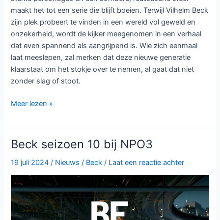
maakt het tot een serie die blijft boeien. Terwijl Vilhelm Beck
zijn plek probeert te vinden in een wereld vol geweld en
onzekerheid, wordt de kijker meegenomen in een verhaal
dat even spannend als aangrijpend is. Wie zich eenmaal
laat meeslepen, zal merken dat deze nieuwe generatie
klaarstaat om het stokje over te nemen, al gaat dat niet
zonder slag of stoot.
Beck
Meer lezen »
seizoen
11
op
Beck seizoen 10 bij NPO3
NPO
3:
19 juli 2024
/
Nieuws
/
Beck
/
Laat een reactie achter
nieuwe
generatie
in
Zweedse