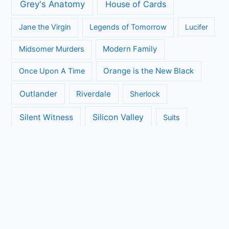
Grey's Anatomy
House of Cards
Jane the Virgin
Legends of Tomorrow
Lucifer
Modern Family
Midsomer Murders
Orange is the New Black
Once Upon A Time
Outlander
Riverdale
Sherlock
Silicon Valley
Silent Witness
Suits
The Big Bang Theory
The Blacklist
The Brokenwood Mysteries
The Crown
The Flash
The Handmaids Tale
The Walking Dead
The Ranch