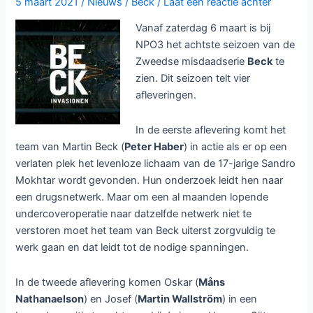
5 maart 2021
/
Nieuws
/
Beck
/
Laat een reactie achter
Vanaf zaterdag 6 maart is bij
NPO3 het achtste seizoen van de
Zweedse misdaadserie
Beck
te
zien. Dit seizoen telt vier
afleveringen.
In de eerste aflevering komt het
team van Martin Beck (
Peter Haber
) in actie als er op een
verlaten plek het levenloze lichaam van de 17-jarige Sandro
Mokhtar wordt gevonden. Hun onderzoek leidt hen naar
een drugsnetwerk. Maar om een al maanden lopende
undercoveroperatie naar datzelfde netwerk niet te
verstoren moet het team van Beck uiterst zorgvuldig te
werk gaan en dat leidt tot de nodige spanningen.
In de tweede aflevering komen Oskar (
Måns
Nathanaelson
) en Josef (
Martin Wallström
) in een