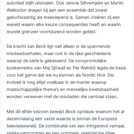
autoriteit blijft uitstralen. Ook Jennie Silfverhjelm en Martin
Wallström dragen bij aan een ensemble dat zowel
geloofwaardig als meeslepend is. Samen creëren zij een
wereld waarin elke keuze consequenties heeft en waarin
morele grenzen voortdurend worden getest.
De kracht van
Beck
ligt niet alleen in de spannende
misdaadverhalen, maar ook in de rijke geschiedenis
waarop de serie is gebaseerd. De oorspronkelijke
boekenreeks van Maj Sjöwall en Per Wahlöö legde de basis
voor het genre dat we nu kennen als Nordic Noir. Die
invloed is nog altijd voelbaar in de manier waarop
maatschappelijke thema’s en menselijke kwetsbaarheid
worden verweven met de misdaden die centraal staan.
Met dit elfde seizoen bewijst
Beck
opnieuw waarom het al
decennialang een vaste waarde is binnen de Europese
televisiewereld. De combinatie van een intrigerend verhaal,
sterke personages en een sombere, realistische sfeer