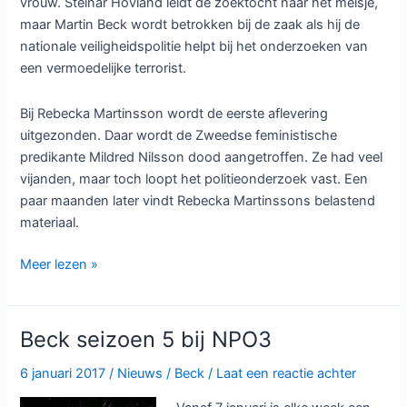
vrouw. Steinar Hovland leidt de zoektocht naar het meisje,
maar Martin Beck wordt betrokken bij de zaak als hij de
nationale veiligheidspolitie helpt bij het onderzoeken van
een vermoedelijke terrorist.
Bij Rebecka Martinsson wordt de eerste aflevering
uitgezonden. Daar wordt de Zweedse feministische
predikante Mildred Nilsson dood aangetroffen. Ze had veel
vijanden, maar toch loopt het politieonderzoek vast. Een
paar maanden later vindt Rebecka Martinssons belastend
materiaal.
Detectivenacht
Meer lezen »
van
zaterdag
2
Beck seizoen 5 bij NPO3
juni
2018
6 januari 2017
/
Nieuws
/
Beck
/
Laat een reactie achter