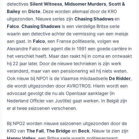
detectives
Silent Witness
,
Midsomer Murders
,
Scott &
Bailey
en
Dicte
. Deze worden allemaal door de KRO
uitgezonden. Nieuwe series zijn
Chasing Shadows
en
Falco
.
Chasing Shadows
is een vierdelige Britse serie
waarin een detective achter de vermissing van een meisje
aan gaat. In
Falco
, een Franse politieserie, volgen we
Alexandre Falco een agent die in 1991 een goede carrière in
het verschiet heeft. Maar dan raakt hij in coma en ontwaakt
hij 22 jaar later. Door de nieuwe technieken is zijn werk
veranderd, maar van een pensionering wil hij niets weten.
Ook nieuw bij NPO1 is de Vlaamse misdaadserie
De Ridder
,
die wordt uitgezonden door AVROTROS. Hierin wordt een
advocaat gevolgt die nu als Openbaar aanklager (in
Nederland Officier van Justitie) gaat werken. In België zijn
er al twee seizoenen verschenen.
Bij NPO2 worden nieuwe seizoenen uitgezonden door de
KRO van
The Fall
,
The Bridge
en
Beck
. Nieuw te zien zijn
Happy Valley
, een Britse serie waarin politiesergeant