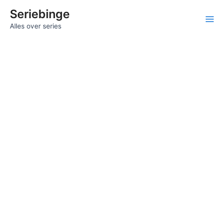
Ga
Seriebinge
naar
Ma
Alles over series
de
inhoud
Me