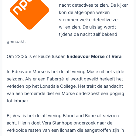
Born to Kill
Detectivenacht van zaterdag 2 juni
2018
1 juni 2018
/
Nieuws
/
Beck
,
Born to Kill
,
Dicte
,
Endeavour
,
George Gently
,
Rebecka Martinsson
,
The Bridge
,
Vera
/
Laat een reactie achter
Op zaterdag 2 juni is bij de KRO-