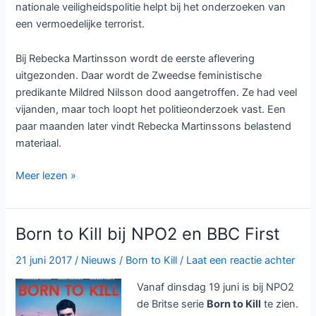
Bij Dicte gaat het om een aflevering uit het derde sizoen.
Dicte trouwt met Bo en zegt haar baan als
misdaadjournaliste op om een boek te schrijven. Bo
vertrekt naar Libanon, maar als ze hem wil ophalen na zijn
terugvlucht blijkt hij onvindbaar.
Bij Inspector Gently gaat het om een aflevering uit het
zevende seizoen. George Gently is bezig met het oplossen
van een verkrachtingszaak en komt er dan achter hoe er
wordt omgegaan met dit soort zaken.
Om 02:45 wordt of
Beck
uitgezonden of
Rebecka
Martinsson
Bij Beck gaat het over een aflevering uit het zevende
seizoen. Daar wordt een man doodgeslagen in het
Midden-Oosten en in Stockholm verdwijnt een jonge
vrouw. Steinar Hovland leidt de zoektocht naar het meisje,