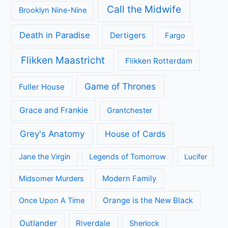
Categorieën
Achtergrond
Geen categorie
Kijkcijfers
Nieuws
Review
Series
All Creatures Great and Small
Arrow
A place to call Home
Better Call Saul
Black-ish