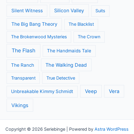
Call the Midwife
Brooklyn Nine-Nine
Death in Paradise
Dertigers
Fargo
Flikken Maastricht
Flikken Rotterdam
Game of Thrones
Fuller House
Grace and Frankie
Grantchester
Grey's Anatomy
House of Cards
Jane the Virgin
Legends of Tomorrow
Lucifer
Modern Family
Midsomer Murders
Orange is the New Black
Once Upon A Time