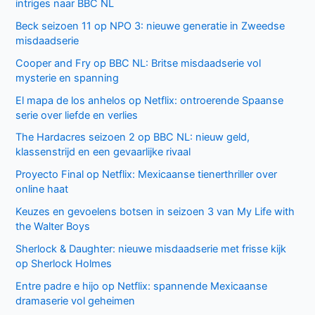
en
BBC
Recente berichten
First
Laatste seizoen van Muertos S.L. brengt chaos en zwarte
humor naar Netflix
Donkere geheimen en paranoia in The Shards op Disney+
Keuzes en gevoelens botsen in seizoen 3 van My Life with
the Walter Boys
Ted Lasso seizoen 4: verrassende comeback op Apple
TV+
De andere kant van de Bennet familie komt tot leven in
nieuwe HBO Max serie
Populair deze week
GIGN op Netflix: Franse actiethriller vol spanning en elite
missies