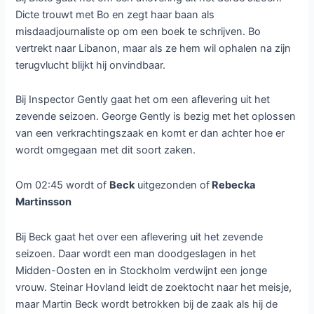
een verbrandingsoven van een slachthuis. Al snel blijkt het
slachtoffer een gerespecteerd politieman te zijn.
Om 00:10 wordt of de eerste aflevering van het vierde
seizoen van
The Bridge
uitgezonden of de eerste
aflevering van
Born to Kill
.
In The Bridge zit Sage Norén in de vrouwengevangenis
haar srtaf uit en moet Henrik Sabroe zonder haar hulp de
moordenaar van een gestenigde vrouw op te sporen en
zoekt hij nog naar zijn vermiste dochters.
In Born to Kill zorgt de komst van het nieuwe meisje
Chrissy voor verontrustend gedrag bij Sam die in zijn vrije
tijd ouderen in het ziekenhuis gezelschap houdt.
rond 1:15 is de keuze tussen
Dicte
of
Inspector Gently
.