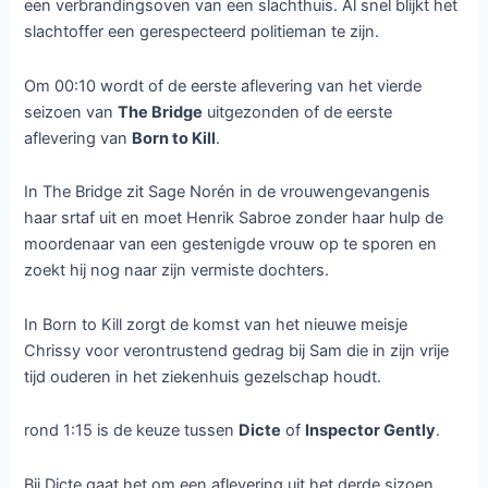
NCRV op NPO2 weer de hele
nacht detectives te zien. De kijker
kon de afgelopen weken
stemmen welke detective ze
willen zien. De uitslag wordt
tijdens de nacht zelf bekend
gemaakt.
Om 22:35 is er keuze tussen
Endeavour Morse
of
Vera
.
In Edeavour Morse is het de aflevering Muse uit het vijfde
seizoen. Als er een Fabergé-ei wordt geveild herleeft het
verleden op het Lonsdale College. Het trekt de aandacht
van een beroemde dief en Morse onderzoekt een poging
tot inbraak.
Bij Vera is het de aflevering Blood and Bone uit seizoen
acht. Hierin doet Vera Stanhope onderzoek naar de
verkoolde resten van een lichaam die aangetroffen zijn in