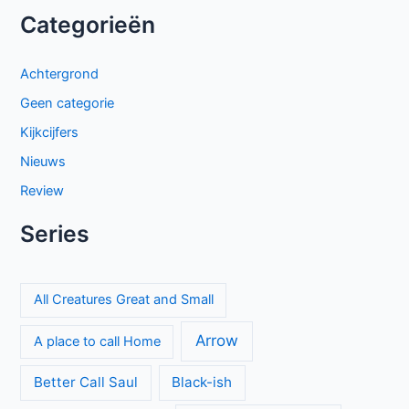
Sally Lockhart Mysteries brengt duistere Victoriaanse
intriges naar BBC NL
Beck seizoen 11 op NPO 3: nieuwe generatie in Zweedse
misdaadserie
Cooper and Fry op BBC NL: Britse misdaadserie vol
mysterie en spanning
El mapa de los anhelos op Netflix: ontroerende Spaanse
serie over liefde en verlies
The Hardacres seizoen 2 op BBC NL: nieuw geld,
klassenstrijd en een gevaarlijke rivaal
Proyecto Final op Netflix: Mexicaanse tienerthriller over
online haat
Keuzes en gevoelens botsen in seizoen 3 van My Life with
the Walter Boys
Sherlock & Daughter: nieuwe misdaadserie met frisse kijk
op Sherlock Holmes
Entre padre e hijo op Netflix: spannende Mexicaanse
dramaserie vol geheimen