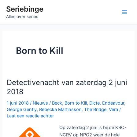
Ga
Seriebinge
naar
Ma
Alles over series
de
inhoud
Me