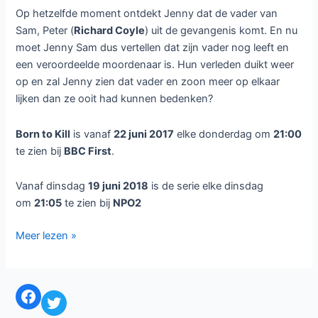
de Britse serie
Born to Kill
te zien.
Deze serie telt vier afleveringen. In
juni 2017 was de serie al te
zien bij BBC First
We volgen Sam (
Jack Rowan
) die
met zijn overbezorgde moeder Jenny (
Romola Garai
)
woont en hij denkt dat zijn vader is overleden bij een auto-
ongeluk
Tijdens het werk in het ziekenhuis ontmoet Jenny de
charmante Bill (
Daniel Mays
). Hij is nieuw in het dorp en
woont met zijn tienerdochter Chrissy (
Lara Peake
). Bill
probeert weer een band op te bouwen met zijn bejaarde
moeder Margaret (
Elizabeth Counsell
). Net op het
moment dat Jenny en Bill bij elkaar komen ontmoeten Sam
en Chrissy elkaar en is er een aantrekkingskracht. Sam
voelt dat hij eindelijk iemand heeft gevonden die hem
begrijpt, maar heeft zij ook de behoefte om te doden?