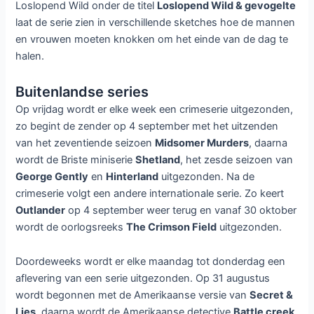
Midsomer Murders
,
Outlander
,
Secret & Lies
,
Shetland
,
T.
,
The Crimson Field
,
The Last Ship
,
Voor wat hoort wat
/
Laat een reactie achter
De Belgische zender
één
heeft de plannen bekend
gemaakt voor het najaar van 2015. De zender komt met
drie eigen producties en ook zenden ze een aantal
buitenlandse series uit, waaronder het langverwachte
tweede deel van het eerste seizoen
Outlander
.
Vlaamse series
Op 13 september gaat de nieuwe misdaadserie
T.
van
start. Deze serie gaat over Jason Teerlinck (Koen De
Bouw), een briljante professor in de criminologie die de
politie helpt. Alleen is hij niet bepaald goed in de sociale
omgang. De serie
Voor wat hoort wat
begint op 10
september en gaat over vier jongeren die een taakstraf
moeten doen in een luxe bejaardentehuis. Iets wat voor de
jongeren een schok is, maar voor de bewoners al helemaal.