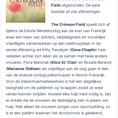
The Crimson Field
Britse dramaserie The Crimson
Field op één
29 oktober 2015
/
Nieuws
/
The Crimson Field
/
Laat een
reactie achter
Vanaf 30 oktober wordt op de
Belgische zender één de Britse