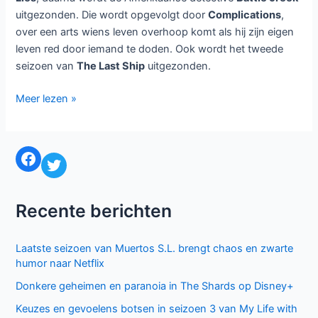
Ook brengt de zender later dit najaar het derde seizoen van
Loslopend Wild onder de titel
Loslopend Wild & gevogelte
laat de serie zien in verschillende sketches hoe de mannen
en vrouwen moeten knokken om het einde van de dag te
halen.
Buitenlandse series
Op vrijdag wordt er elke week een crimeserie uitgezonden,
zo begint de zender op 4 september met het uitzenden
van het zeventiende seizoen
Midsomer Murders
, daarna
wordt de Briste miniserie
Shetland
, het zesde seizoen van
George Gently
en
Hinterland
uitgezonden. Na de
crimeserie volgt een andere internationale serie. Zo keert
Outlander
op 4 september weer terug en vanaf 30 oktober
wordt de oorlogsreeks
The Crimson Field
uitgezonden.
Doordeweeks wordt er elke maandag tot donderdag een
aflevering van een serie uitgezonden. Op 31 augustus
wordt begonnen met de Amerikaanse versie van
Secret &