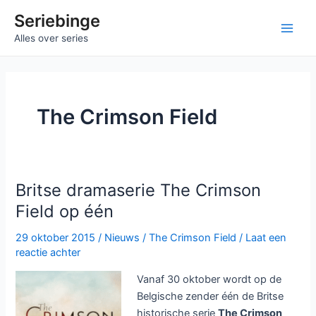
Ga
Seriebinge
naar
Ma
Alles over series
de
inhoud
Me