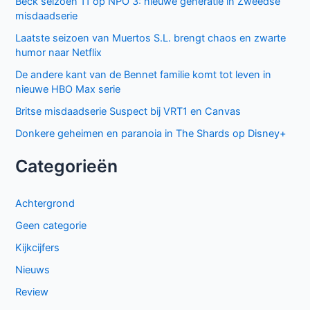
Keuzes en gevoelens botsen in seizoen 3 van My Life with
the Walter Boys
Ted Lasso seizoen 4: verrassende comeback op Apple
TV+
De andere kant van de Bennet familie komt tot leven in
nieuwe HBO Max serie
Populair deze week
GIGN op Netflix: Franse actiethriller vol spanning en elite
missies
Sally Lockhart Mysteries brengt duistere Victoriaanse
intriges naar BBC NL
The Hardacres seizoen 2 op BBC NL: nieuw geld,
klassenstrijd en een gevaarlijke rivaal
Keuzes en gevoelens botsen in seizoen 3 van My Life with
the Walter Boys
Cooper and Fry op BBC NL: Britse misdaadserie vol
mysterie en spanning