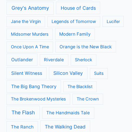
Series
All Creatures Great and Small
Arrow
A place to call Home
Better Call Saul
Black-ish
Call the Midwife
Brooklyn Nine-Nine
Death in Paradise
Dertigers
Fargo
Flikken Maastricht
Flikken Rotterdam
Game of Thrones
Fuller House
Grace and Frankie