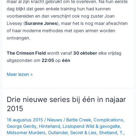
historische serie
The Crimson
Field
uitgezonden. De serie
bestaat uit zes afleveringen.
The Crimson Field
speelt zich af
tijdens de Eerste Wereldoorlog aan de kust van Frankrijk
waar een team van dokters, verpleegsters en vrouwlijke
vrijwilligers samenwerken op een veldhospitaal. In de
eerste aflevering wil Kitty Trevelyan (
Oona Chaplin
) haar
verleden achter zich laten als ze samen met twee andere
vrouwen, Flora Marshall (
Alice St. Clair
) en Rosalie Berwick
(
Marianne Oldham
) als vrijwilliger aan de slag gaan in één
van de drukste oorlogsziekenhuizen in Noord-Frankrijk.
Voor de ziekenhuismedewerkers is het een dagelijkse
bezigheid om de patiënten op te lappen zodat ze weer
verder kunnen strijden. Hoewel elke hulp hard nodig is, zijn
er enkele die de vrouwen als bedreiging zien in plaats van
hulp. Niet alleen de vrouwen zorgen voor opschudding, zo
is er een patiënt waarvan het doodvonnis is getekend,