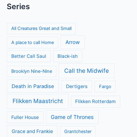
Beck seizoen 11 op NPO 3: nieuwe generatie in Zweedse
misdaadserie
Laatste seizoen van Muertos S.L. brengt chaos en zwarte
humor naar Netflix
De andere kant van de Bennet familie komt tot leven in
nieuwe HBO Max serie
Britse misdaadserie Suspect bij VRT1 en Canvas
Donkere geheimen en paranoia in The Shards op Disney+
Categorieën
Achtergrond
Geen categorie
Kijkcijfers
Nieuws
Review