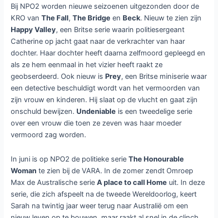
Bij NPO2 worden nieuwe seizoenen uitgezonden door de
KRO van
The Fall
,
The Bridge
en
Beck
. Nieuw te zien zijn
Happy Valley
, een Britse serie waarin politiesergeant
Catherine op jacht gaat naar de verkrachter van haar
dochter. Haar dochter heeft daarna zelfmoord gepleegd en
als ze hem eenmaal in het vizier heeft raakt ze
geobserdeerd. Ook nieuw is
Prey
, een Britse miniserie waar
een detective beschuldigt wordt van het vermoorden van
zijn vrouw en kinderen. Hij slaat op de vlucht en gaat zijn
onschuld bewijzen.
Undeniable
is een tweedelige serie
over een vrouw die toen ze zeven was haar moeder
vermoord zag worden.
In juni is op NPO2 de politieke serie
The Honourable
Woman
te zien bij de VARA. In de zomer zendt Omroep
Max de Australische serie
A place to call Home
uit. In deze
serie, die zich afspeelt na de tweede Wereldoorlog, keert
Sarah na twintig jaar weer terug naar Australië om een
nieuw leven op te bouwen, maar raakt al snel in de clinch