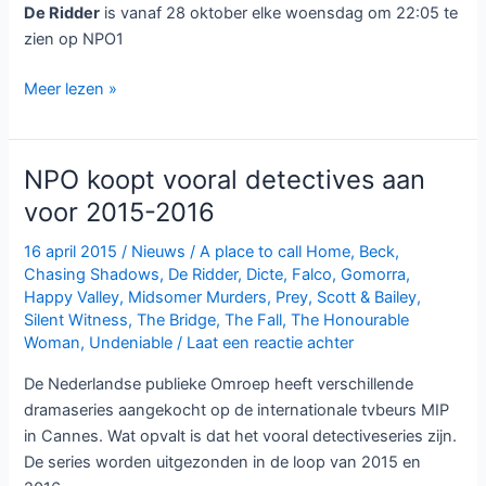
De Ridder
is vanaf 28 oktober elke woensdag om 22:05 te
zien op NPO1
Vlaamse
Meer lezen »
misdaadserie
De
Ridder
NPO koopt vooral detectives aan
bij
voor 2015-2016
NPO1
16 april 2015
/
Nieuws
/
A place to call Home
,
Beck
,
Chasing Shadows
,
De Ridder
,
Dicte
,
Falco
,
Gomorra
,
Happy Valley
,
Midsomer Murders
,
Prey
,
Scott & Bailey
,
Silent Witness
,
The Bridge
,
The Fall
,
The Honourable
Woman
,
Undeniable
/
Laat een reactie achter
De Nederlandse publieke Omroep heeft verschillende
dramaseries aangekocht op de internationale tvbeurs MIP
in Cannes. Wat opvalt is dat het vooral detectiveseries zijn.
De series worden uitgezonden in de loop van 2015 en