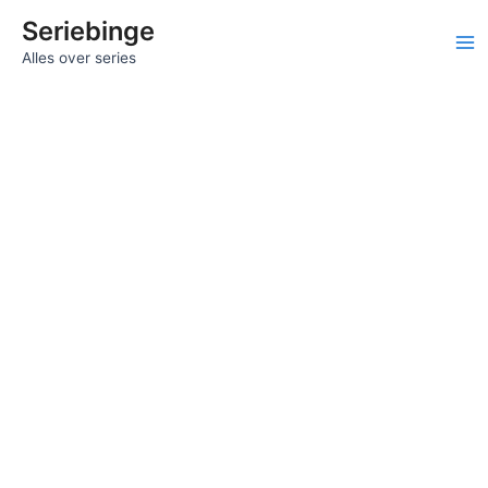
Ga
Seriebinge
naar
Ma
Alles over series
de
inhoud
Me