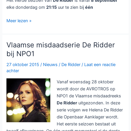
Het vierde seizoen van
De Ridder
is vanaf
8 september
elke donderdag om
21:15
uur te zien bij
één
Misdaadreeks
Meer lezen »
De
Ridder
seizoen
Vlaamse misdaadserie De Ridder
4
bij NPO1
bij
één
27 oktober 2015
/
Nieuws
/
De Ridder
/
Laat een reactie
achter
Vanaf woensdag 28 oktober
wordt door de AVROTROS op
NPO1 de Vlaamse misdaadreeks
De Ridder
uitgezonden. In deze
serie volgen we Helena De Ridder
die Openbaar Aanklager wordt.
Het eerste seizoen bestaat uit
twaalf afleveringen. Op één wordt momenteel al de derde