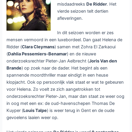
misdaadreeks
De Ridder
. Het
vierde seizoen telt dertien
afleveringen.
In dit seizoen worden er zes
mensen vermoord in een luxebordeel. Dan gaat Helena de
Ridder (
Clara Cleymans
) samen met Zohra El Zarkaoui
(
Dahlia Pessemiers-Benamar
) en de nieuwe
onderzoeksrechter Pieter-Jan Aelbrecht (
Joris Van den
Brande
) op zoek naar de dader. Het begint als een
spannende moordthriller maar eindigt in een heuse
klopjacht. Ook op persoonlijk vlak staat er wat te gebeuren
voor Helena. Zo voelt ze zich aangetrokken tot
onderzoeksrechter Pieter-Jan, maar dan staat ze weer oog
in oog met een ex: de oud-havenschepen Thomas De
Kuyper (
Louis Talpe
) is weer terug in Gent en de oude
gevoelens laaien weer op.