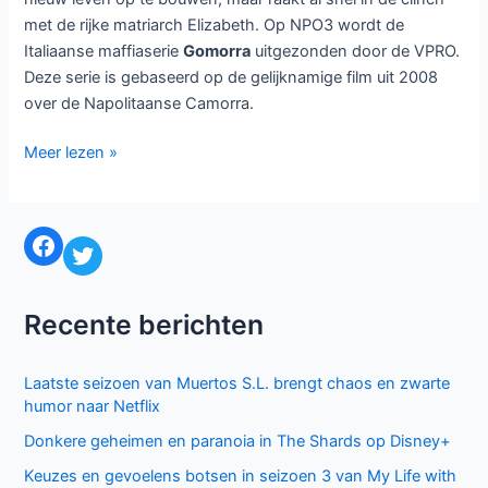
met de rijke matriarch Elizabeth. Op NPO3 wordt de
Italiaanse maffiaserie
Gomorra
uitgezonden door de VPRO.
Deze serie is gebaseerd op de gelijknamige film uit 2008
over de Napolitaanse Camorra.
NPO
Meer lezen »
koopt
vooral
detectives
Facebook
Twitter
aan
voor
2015-
Recente berichten
2016
Laatste seizoen van Muertos S.L. brengt chaos en zwarte
humor naar Netflix
Donkere geheimen en paranoia in The Shards op Disney+
Keuzes en gevoelens botsen in seizoen 3 van My Life with