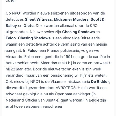
2016.
Op NPO1 worden nieuwe seizoenen uitgezonden van de
detectives
Silent Witness
,
Midsomer Murders
,
Scott &
Bailey
en
Dicte
. Deze worden allemaal door de KRO
uitgezonden. Nieuwe series zijn
Chasing Shadows
en
Falco
.
Chasing Shadows
is een vierdelige Britse serie
waarin een detective achter de vermissing van een meisje
aan gaat. In
Falco
, een Franse politieserie, volgen we
Alexandre Falco een agent die in 1991 een goede carrière in
het verschiet heeft. Maar dan raakt hij in coma en ontwaakt
hij 22 jaar later. Door de nieuwe technieken is zijn werk
veranderd, maar van een pensionering wil hij niets weten.
Ook nieuw bij NPO1 is de Vlaamse misdaadserie
De Ridder
,
die wordt uitgezonden door AVROTROS. Hierin wordt een
advocaat gevolgt die nu als Openbaar aanklager (in
Nederland Officier van Justitie) gaat werken. In België zijn
er al twee seizoenen verschenen.