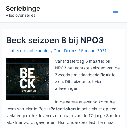
Ga
Seriebinge
naar
Main
Alles over series
de
inhoud
Men
Beck seizoen 8 bij NPO3
Laat een reactie achter
/ Door
Dennis
/
5 maart 2021
Vanaf zaterdag 6 maart is bij
NPO3 het achtste seizoen van de
Zweedse misdaadserie
Beck
te
zien. Dit seizoen telt vier
afleveringen.
In de eerste aflevering komt het
team van Martin Beck (
Peter Haber
) in actie als er op een
verlaten plek het levenloze lichaam van de 17-jarige Sandro
Mokhtar wordt gevonden. Hun onderzoek leidt hen naar