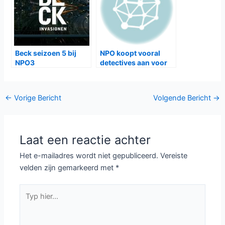
Beck seizoen 5 bij
NPO koopt vooral
NPO3
detectives aan voor
2015-2016
Bericht
←
Vorige Bericht
Volgende Bericht
→
navigatie
Laat een reactie achter
Het e-mailadres wordt niet gepubliceerd.
Vereiste
velden zijn gemarkeerd met
*
Typ
hier...