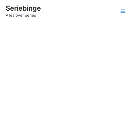
Ga
Seriebinge
naar
Ma
Alles over series
de
inhoud
Me