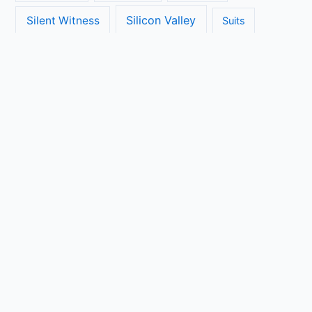
Silicon Valley
Silent Witness
Suits
The Big Bang Theory
The Blacklist
The Brokenwood Mysteries
The Crown
The Flash
The Handmaids Tale
The Walking Dead
The Ranch
Transparent
True Detective
Veep
Vera
Unbreakable Kimmy Schmidt
Vikings
Copyright © 2026 Seriebinge | Powered by
Astra WordPress