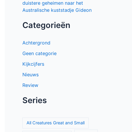
generatie in Zweedse misdaadserie
El mapa de los anhelos op Netflix:
ontroerende Spaanse serie over liefde
en verlies
Proyecto Final op Netflix: Mexicaanse
tienerthriller over online haat
Sherlock & Daughter: nieuwe
misdaadserie met frisse kijk op
Sherlock Holmes
Mystery Road seizoen 2 brengt
duistere geheimen naar het
Australische kuststadje Gideon
Categorieën
Achtergrond