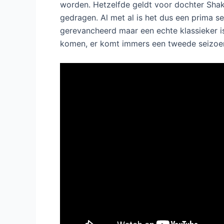
andere is Hamlet, waarin de heksen voorkom
gags, Kate wil een actrice worden, maar ni
kokosnoten moeten stoppen? Verder is het ve
leuker dan de andere, maar een hoogtepun
dubbelzinnigheden. Wat ook leuk is dat bij 
Gervais-imitatie doet inclusief lach. Hij zi
ziet. Mark Heap speelt Richard Green, de gr
speelt het wel heel erg over de top, maar o
eigenlijk het leukste personage. En over pe
twaalf vaste rollen, dat is op zich best wel
moeder Shakespeare kunnen best weg, want 
worden. Hetzelfde geldt voor dochter Shak
gedragen. Al met al is het dus een prima se
gerevancheerd maar een echte klassieker is 
komen, er komt immers een tweede seizoen