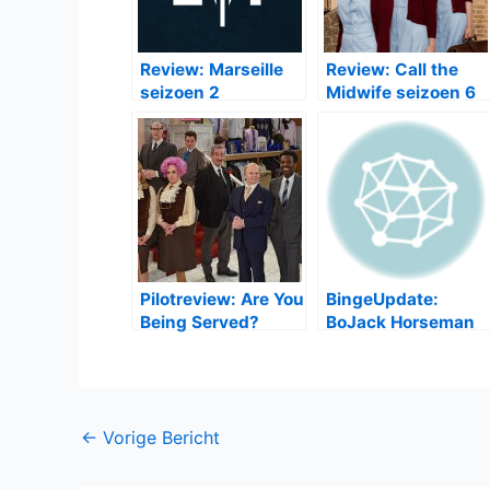
Acteurs
: David Mitchell, Liza Tarbuck, Pa
Tim Downie, Steve Speirs, Dominic Colem
Cijfer
: 7
Wat vind jij van het eerste seizoen van
Ups
Gerelateerde Berichten:
Review: Marseille
Review: Call the
seizoen 2
Midwife seizoen 6