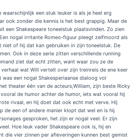
ck
) die een gewone vrouw is en daarom kijkt zijn
 terwijl ook zij onder haar stand is getrouwd met John
ont hij in een huis met zijn hulp Bottom (
Rob Rouse
)
g graag actrice wil worden. Ze wil graag een meisje
uwen niet. Een goede vriend van Shakespeare is Kit
en spion is en ook toneelschrijver. Alleen schrijft hij
rijven. De acteurs die zijn stukken opvoeren zijn
oleman
) en William (
Spencer Jones
). De persoon die
rt Green (
Mark Heap
). In de afleveringen zien we hoe
jn toneelstuk wordt gestolen, hij nogal in de problemen
oor de plaag ziet hij drie vreemde vrouwen die rake
aarschijnlijk een stuk leuker is als je heel erg
 ook zonder die kennis is het best grappig. Maar de
 uit een Shakespeare toneelstuk plaatsvinden. Zo zien
 Een nogal irritante Romeo-figuur pleegt zelfmoord als
t niet of hij dat kan gebruiken in zijn toneelstuk. De