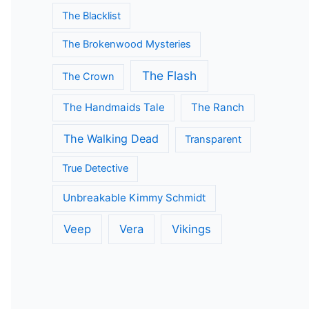
Modern Family
Once Upon A Time
Orange is the New Black
Outlander
Riverdale
Silent Witness
Sherlock
Silicon Valley
Suits
→
The Big Bang Theory
The Blacklist
The Brokenwood Mysteries
The Flash
The Crown