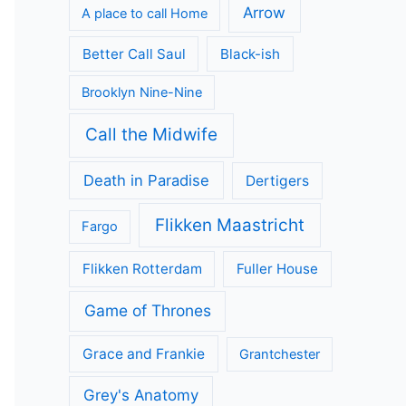
Geen categorie
Kijkcijfers
Nieuws
Review
Series
All Creatures Great and Small
Arrow
A place to call Home
Better Call Saul
Black-ish
Brooklyn Nine-Nine