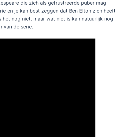
en. Ook in deze serie zitten verschillende running
emand ziet dat echt zitten, want waar zou ze de
rhaal wat Will vertelt over zijn treinreis de ene keer
t was een nogal Shakesperiaanse dialoog vol
het theater één van de acteurs,William, zijn beste Ricky
et vooral de humor achter de humor, iets wat vooral hij
ote rivaal, en hij doet dat ook echt met verve. Hij
p de een of andere manier klopt dat wel en is hij
rsonages gesproken, het zijn er nogal veel. Er zijn
 veel. Hoe leuk vader Shakespeare ook is, hij en
die vier zinnen per afleveringen kunnen best gemist
espeare die zich als gefrustreerde puber mag
rie en je kan best zeggen dat Ben Elton zich heeft
het nog niet, maar wat niet is kan natuurlijk nog
 van de serie.