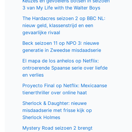
serie
Populair deze week
GIGN op Netflix: Franse actiethriller vol
spanning en elite missies
Sally Lockhart Mysteries brengt
duistere Victoriaanse intriges naar BBC
NL
Cooper and Fry op BBC NL: Britse
misdaadserie vol mysterie en spanning
Keuzes en gevoelens botsen in seizoen
3 van My Life with the Walter Boys
The Hardacres seizoen 2 op BBC NL:
nieuw geld, klassenstrijd en een
gevaarlijke rivaal
Beck seizoen 11 op NPO 3: nieuwe