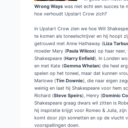
Review: Upstart Crow
Laat een reactie achter
/ Door
Dennis
/
6 j
Omdat in 2016 de 4
leek het de BBC ee
begin van zijn carri
en de serie wordt g
serie interessant, w
III goed een histori
Wrong Ways
was niet echt een succes te n
hoe verhoudt Upstart Crow zich?
In Upstart Crow zien we hoe Will Shakespe
te komen als toneelschrijver en hij hoopt zi