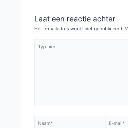
Pilotreview: Are You
BingeUpdate:
Being Served?
BoJack Horseman
(2016)
afl 1 – 4
Bericht
←
Vorige Bericht
navigatie
Laat een reactie achter
Het e-mailadres wordt niet gepubliceerd.
V