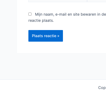
Typ
hier...
Naam*
E-
mail*
Mijn naam, e-mail en site bewaren in 
reactie plaats.