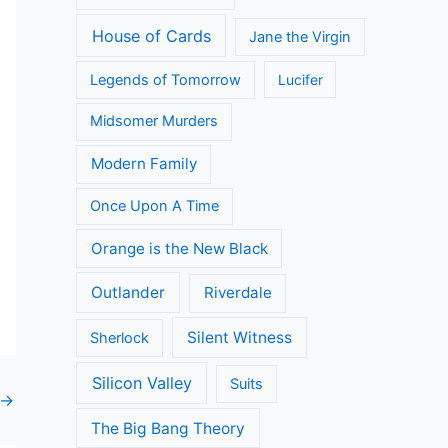
Call the Midwife
Death in Paradise
Dertigers
Flikken Maastricht
Fargo
Flikken Rotterdam
Fuller House
Game of Thrones
Grace and Frankie
Grantchester
Grey's Anatomy
House of Cards
Jane the Virgin
Legends of Tomorrow
Lucifer
Midsomer Murders