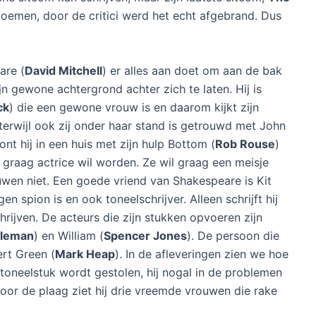
 seizoen 1
uli 2016
00ste sterfdag van William Shakespeare wordt gevierd
n goed idee om een komedieserie te maken over het
ère. David Mitchell speelt de hoofdrol in
Upstart Crow
eschreven door Ben Elton. En dat laatste maakt deze
e weten dat hij met het schrijven van
Blackadder
II en
sche sitcom kan schrijven, maar zijn laatste sitcom,
The
oemen, door de critici werd het echt afgebrand. Dus
are (
David Mitchell
) er alles aan doet om aan de bak
jn gewone achtergrond achter zich te laten. Hij is