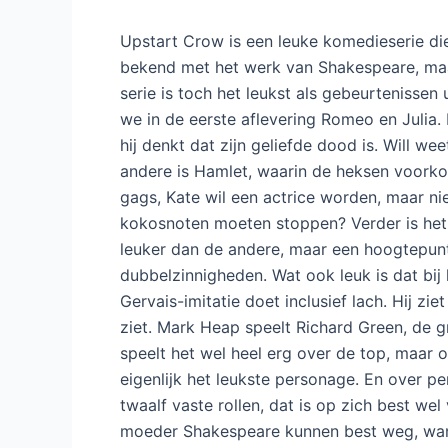
getrouwd met Anne Hathaway (
Liza Tarbu
moeder Mary (
Paula Wilcox
) op haar neer,
Shakespeare (
Harry Enfield
). In Londen wo
en met Kate (
Gemma Whelan
) die heel er
spelen op het toneel, maar dat kunnen vro
Marlowe (
Tim Downie
), die naar eigen zegg
weinig en laat hij Shakespeare voor hem sch
Richard (
Steve Speirs
), Henry (
Dominic C
Shakespeare graag dwars wil zitten is Robe
hij inspiratie krijgt voor Romeo & Julia, zi
komt door zijn sonnetten en op de vlucht v
voorspellingen doen.
Upstart Crow is een leuke komedieserie die w
bekend met het werk van Shakespeare, maar
serie is toch het leukst als gebeurtenissen
we in de eerste aflevering Romeo en Julia.
hij denkt dat zijn geliefde dood is. Will wee