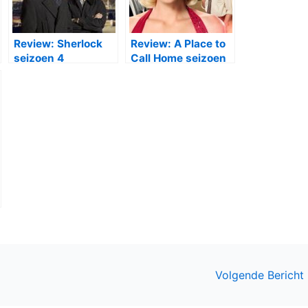
ula Wilcox, Harry Enfield, Rob Rouse, Gemma Whelan,
an, Spencer Jones, Mark Heap
tart Crow
? Laat hieronder je mening achter!
Review: Sherlock
Review: A Place to
seizoen 4
Call Home seizoen
3