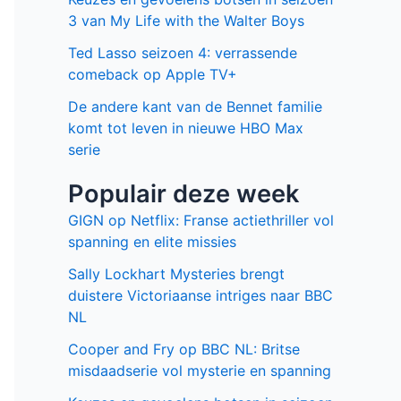
Facebook
Twitter
Recente berichten
Laatste seizoen van Muertos S.L.
brengt chaos en zwarte humor naar
Netflix
Donkere geheimen en paranoia in The
Shards op Disney+
Keuzes en gevoelens botsen in seizoen
3 van My Life with the Walter Boys
Ted Lasso seizoen 4: verrassende
comeback op Apple TV+
De andere kant van de Bennet familie
komt tot leven in nieuwe HBO Max