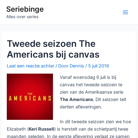
Ga
Seriebinge
naar
Main
Alles over series
de
inhoud
Men
Tweede seizoen The
Americans bij canvas
Laat een reactie achter
/ Door
Dennis
/
5 juli 2016
Vanaf woensdag 6 juli is bij
canvas het tweede seizoen te
zien van de Amerikaanse serie
The Americans
. Dit seizoen telt
dertien afleveringen.
In dit tweede seizoen zien we hoe
Elizabeth (
Keri Russell
) is herstelt van de schietpartij twee
maanden geleden. In de eerste aflevering verlaat ze samen