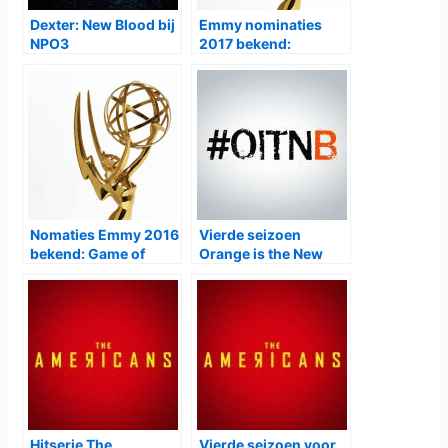
Dexter: New Blood bij
Emmy nominaties
NPO3
2017 bekend:
Westworld aan kop
Nomaties Emmy 2016
Vierde seizoen
bekend: Game of
Orange is the New
Thones, American
Black vanaf 17 juni bij
Crime Story en Fargo
Netflix
aan kop
Hitserie The
Vierde seizoen voor