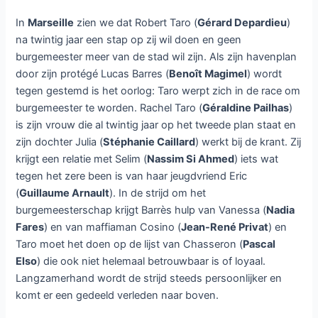
In
Marseille
zien we dat Robert Taro (
Gérard Depardieu
)
na twintig jaar een stap op zij wil doen en geen
burgemeester meer van de stad wil zijn. Als zijn havenplan
door zijn protégé Lucas Barres (
Benoît Magimel
) wordt
tegen gestemd is het oorlog: Taro werpt zich in de race om
burgemeester te worden. Rachel Taro (
Géraldine Pailhas
)
is zijn vrouw die al twintig jaar op het tweede plan staat en
zijn dochter Julia (
Stéphanie Caillard
) werkt bij de krant. Zij
krijgt een relatie met Selim (
Nassim Si Ahmed
) iets wat
tegen het zere been is van haar jeugdvriend Eric
(
Guillaume Arnault
). In de strijd om het
burgemeesterschap krijgt Barrès hulp van Vanessa (
Nadia
Fares
) en van maffiaman Cosino (
Jean-René Privat
) en
Taro moet het doen op de lijst van Chasseron (
Pascal
Elso
) die ook niet helemaal betrouwbaar is of loyaal.
Langzamerhand wordt de strijd steeds persoonlijker en
komt er een gedeeld verleden naar boven.