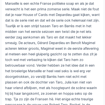
Marseille is een echte Franse politieke soap en als je dat
verwacht is het een prima zomerse serie. Maak niet de fout
dat je naar House of Cards met Depardieu gaat kijken, want
dat is de serie niet en dat wil de serie ook helemaal niet zijn.
Tuurlijk er is een strijd tussen Taro en Barrès met in het
midden van het eerste seizoen een twist die je net iets
eerder zag aankomen als Taro en dat maakt het lekker
smeuig. De acteurs, Gérard Depardieu en Benoît Magimel
acteren lekker groots, Magimel weet in de eerste aflevering
al meteen een heel gluiperig gezicht op te zetten dus zit je
toch wel met verbazing te kijken dat Taro hem zo
betrouwbaar vond. Verder hebben ze het idee dat in een
het broeierige Marseille er heel veel seks is wel erg ver
doorgetrokken, zo verslijt Barrès hem niet echt met
plassen en ook de dochter van Taro, Julia kan niet van
haar vriend afblijven, met als hoogtepunt de scène waarin
hij bij haar langskomt, ze zoenen en hoppa seks op de
trap. Tja zo zijn de Fransen hè. Het enige echte treurige
personage is de vrouw van Robert Taro, Rachel. In de