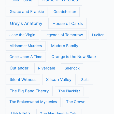
Grace and Frankie
Grantchester
Grey's Anatomy
House of Cards
Jane the Virgin
Legends of Tomorrow
Lucifer
Modern Family
Midsomer Murders
Orange is the New Black
Once Upon A Time
Outlander
Riverdale
Sherlock
Silicon Valley
Silent Witness
Suits
The Big Bang Theory
The Blacklist
The Brokenwood Mysteries
The Crown
The Flash
The Handmaids Tale