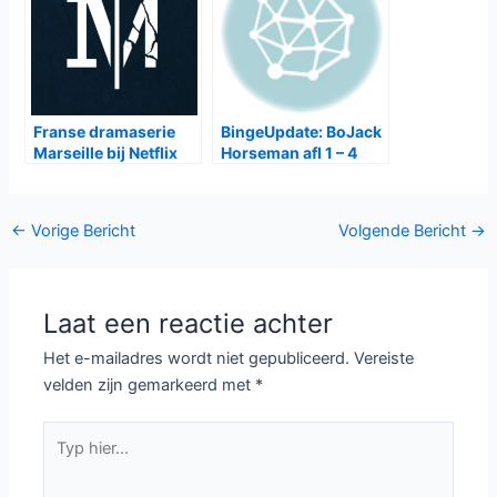
Franse dramaserie
BingeUpdate: BoJack
Marseille bij Netflix
Horseman afl 1 – 4
Bericht
←
Vorige Bericht
Volgende Bericht
→
navigatie
Laat een reactie achter
Het e-mailadres wordt niet gepubliceerd.
Vereiste
velden zijn gemarkeerd met
*
Typ
hier...