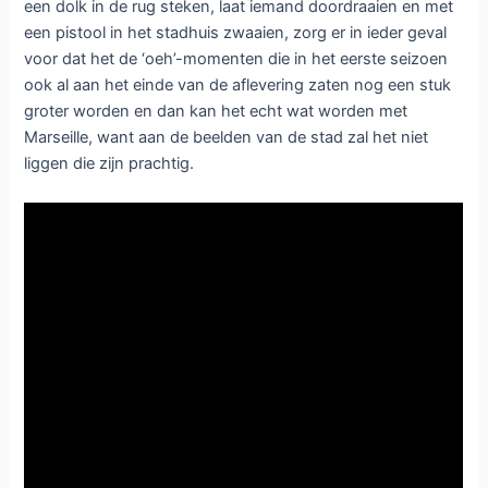
een dolk in de rug steken, laat iemand doordraaien en met
een pistool in het stadhuis zwaaien, zorg er in ieder geval
voor dat het de ‘oeh’-momenten die in het eerste seizoen
ook al aan het einde van de aflevering zaten nog een stuk
groter worden en dan kan het echt wat worden met
Marseille, want aan de beelden van de stad zal het niet
liggen die zijn prachtig.