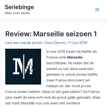
Ga
Seriebinge
naar
Main
Alles over series
de
inhoud
Men
Review: Marseille seizoen 1
Laat een reactie achter
/ Door
Dennis
/
11 juni 2016
In mei 2016 kwam bij Netflix de
Franse serie
Marseille
beschikbaar. De reden dat de
wereld nu van deze serie kan
genieten is vooral omdat Netflix
meer Franse abonnee’s wil
hebben en dan moet je ook
Franse series hebben. Maar of dat gaat lukken? De Franse
pers heeft de serie echt met de grond gelijk gemaakt. Maar
dat heeft Marseille nou ook weer niet verdiend.