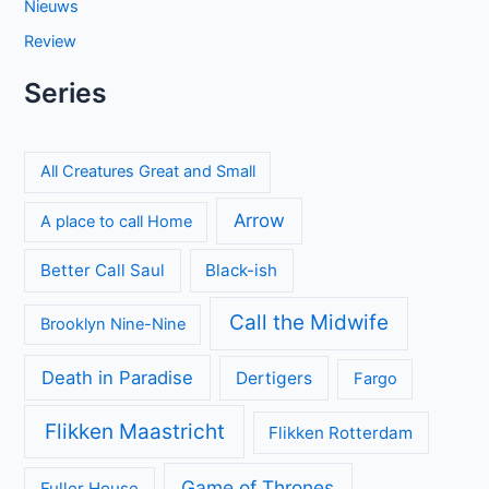
Nieuws
Review
Series
All Creatures Great and Small
Arrow
A place to call Home
Better Call Saul
Black-ish
Call the Midwife
Brooklyn Nine-Nine
Death in Paradise
Dertigers
Fargo
Flikken Maastricht
Flikken Rotterdam
Game of Thrones
Fuller House