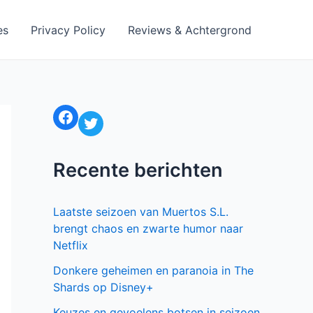
es
Privacy Policy
Reviews & Achtergrond
Facebook
Twitter
Recente berichten
Laatste seizoen van Muertos S.L.
brengt chaos en zwarte humor naar
Netflix
Donkere geheimen en paranoia in The
Shards op Disney+
Keuzes en gevoelens botsen in seizoen