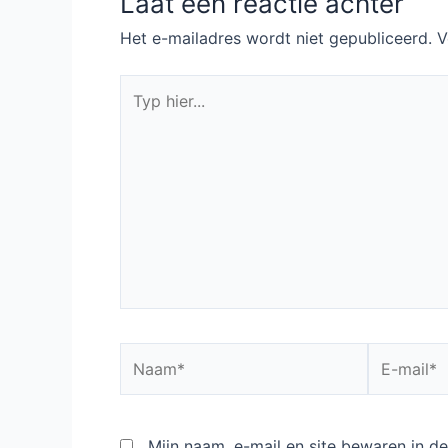
Laat een reactie achter
Het e-mailadres wordt niet gepubliceerd.
V
Typ
hier...
Naam*
E-
mail*
Mijn naam, e-mail en site bewaren in 