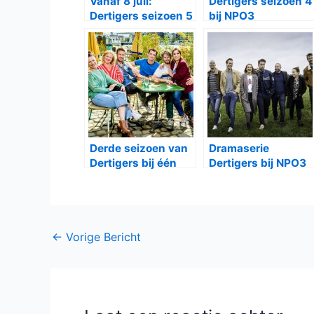
Vanaf 8 juli:
Dertigers seizoen 4
Dertigers seizoen 5
bij NPO3
bij NPO3
Derde seizoen van
Dramaserie
Dertigers bij één
Dertigers bij NPO3
Bericht
←
Vorige Bericht
navigatie