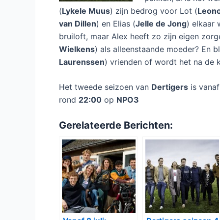
(
Lykele Muus
) zijn bedrog voor Lot (
Leono
van Dillen
) en Elias (
Jelle de Jong
) elkaar
bruiloft, maar Alex heeft zo zijn eigen zo
Wielkens
) als alleenstaande moeder? En bli
Laurenssen
) vrienden of wordt het na de k
Het tweede seizoen van
Dertigers
is vana
rond
22:00
op
NPO3
Gerelateerde Berichten: