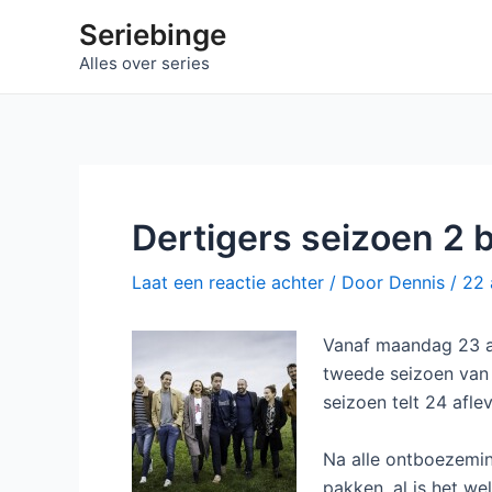
Ga
Seriebinge
naar
Alles over series
de
inhoud
Dertigers seizoen 2 
Laat een reactie achter
/ Door
Dennis
/
22 
Vanaf maandag 23 a
tweede seizoen van
seizoen telt 24 afle
Na alle ontboezemin
pakken, al is het we