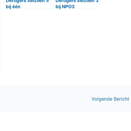
Dertigers seizoen 5
Dertigers seizoen 3
bij één
bij NPO3
Volgende Bericht