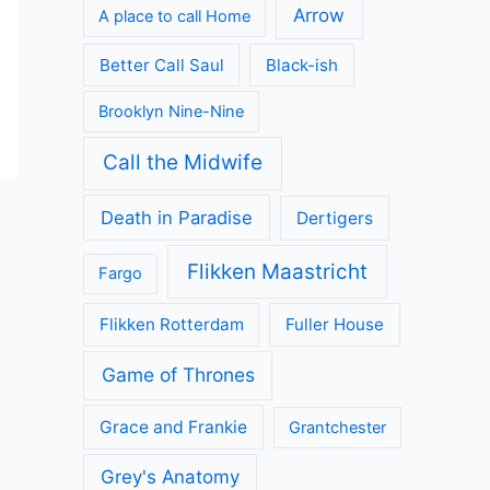
Arrow
A place to call Home
Better Call Saul
Black-ish
Brooklyn Nine-Nine
Call the Midwife
Death in Paradise
Dertigers
Flikken Maastricht
Fargo
Flikken Rotterdam
Fuller House
Game of Thrones
Grace and Frankie
Grantchester
Grey's Anatomy