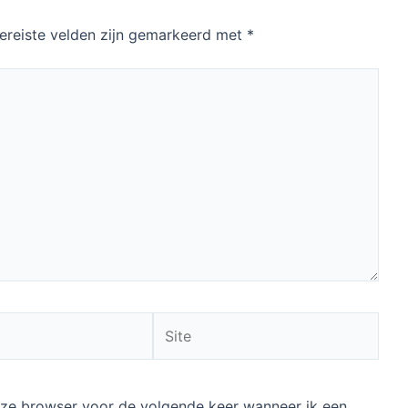
ereiste velden zijn gemarkeerd met
*
Site
deze browser voor de volgende keer wanneer ik een