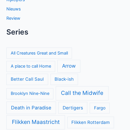
the Walter Boys
Mystery Road seizoen 2 brengt duistere geheimen naar het
Australische kuststadje Gideon
Categorieën
Achtergrond
Geen categorie
Kijkcijfers
Nieuws
Review
Series
All Creatures Great and Small