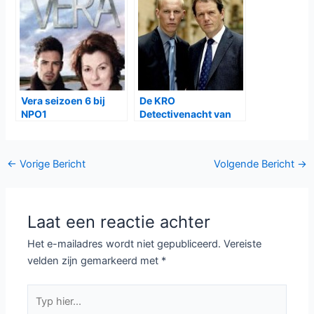
Vera seizoen 6 bij
De KRO
NPO1
Detectivenacht van
27 juni 2015
Bericht
←
Vorige Bericht
Volgende Bericht
→
navigatie
Laat een reactie achter
Het e-mailadres wordt niet gepubliceerd.
Vereiste
velden zijn gemarkeerd met
*