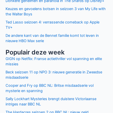
Facebook
Twitter
Recente berichten
Laatste seizoen van Muertos S.L. brengt chaos en zwarte
humor naar Netflix
Donkere geheimen en paranoia in The Shards op Disney+
Keuzes en gevoelens botsen in seizoen 3 van My Life with
the Walter Boys
Ted Lasso seizoen 4: verrassende comeback op Apple
TV+
De andere kant van de Bennet familie komt tot leven in
nieuwe HBO Max serie
Populair deze week