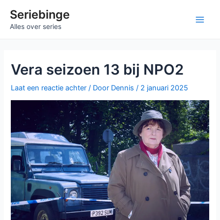
Ga
Seriebinge
naar
Main
Alles over series
de
inhoud
Men
Vera seizoen 13 bij NPO2
Laat een reactie achter
/ Door
Dennis
/
2 januari 2025