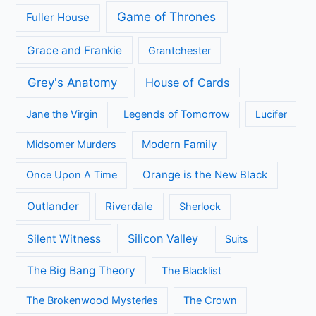
Arrow
A place to call Home
Better Call Saul
Black-ish
Call the Midwife
Brooklyn Nine-Nine
Death in Paradise
Dertigers
Fargo
Flikken Maastricht
Flikken Rotterdam
Game of Thrones
Fuller House
Grace and Frankie
Grantchester
Grey's Anatomy
House of Cards
Jane the Virgin
Legends of Tomorrow
Lucifer
Modern Family
Midsomer Murders