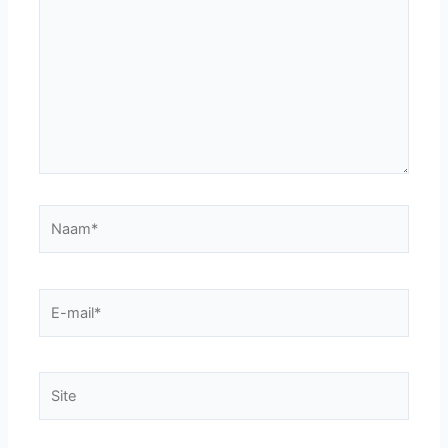
Typ
hier...