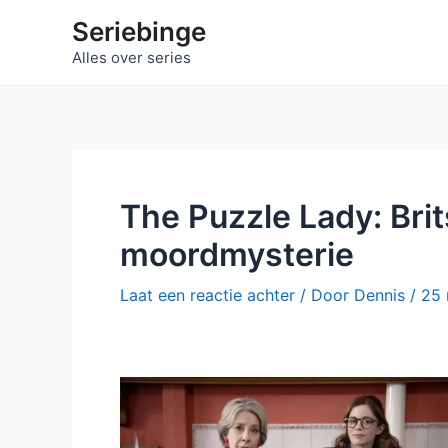
Ga
Seriebinge
naar
Alles over series
de
inhoud
The Puzzle Lady: Bri
moordmysterie
Laat een reactie achter
/ Door
Dennis
/
25 