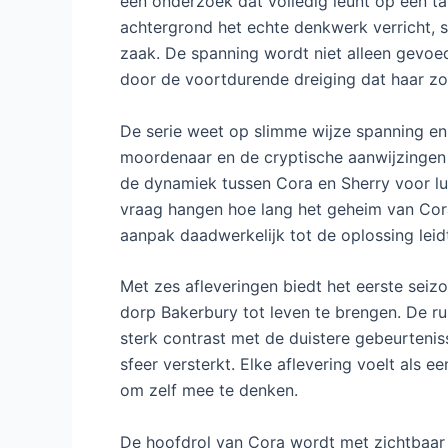
een onderzoek dat volledig leunt op een tale
achtergrond het echte denkwerk verricht, s
zaak. De spanning wordt niet alleen gevo
door de voortdurende dreiging dat haar z
De serie weet op slimme wijze spanning e
moordenaar en de cryptische aanwijzingen 
de dynamiek tussen Cora en Sherry voor luch
vraag hangen hoe lang het geheim van Cor
aanpak daadwerkelijk tot de oplossing leid
Met zes afleveringen biedt het eerste sei
dorp Bakerbury tot leven te brengen. De ru
sterk contrast met de duistere gebeurtenis
sfeer versterkt. Elke aflevering voelt als 
om zelf mee te denken.
De hoofdrol van Cora wordt met zichtbaar pl