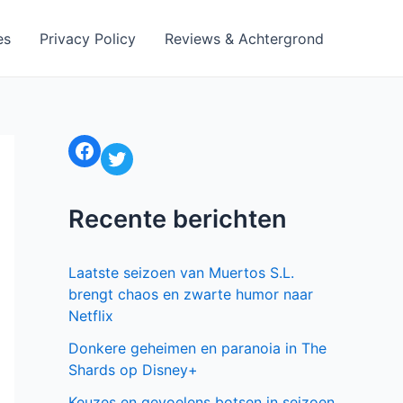
es
Privacy Policy
Reviews & Achtergrond
Facebook
Twitter
Recente berichten
Laatste seizoen van Muertos S.L.
brengt chaos en zwarte humor naar
Netflix
Donkere geheimen en paranoia in The
Shards op Disney+
Keuzes en gevoelens botsen in seizoen