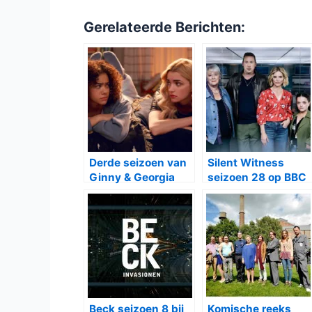
Gerelateerde Berichten:
Derde seizoen van
Silent Witness
Ginny & Georgia
seizoen 28 op BBC
vanaf 5 juni op
NL en NPO2:
Netflix: rechtszaak,
Spannende nieuwe
geheimen en
zaken en frisse
volwassen keuzes
gezichten in het
Lyell-team
Beck seizoen 8 bij
Komische reeks