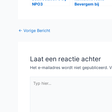
NPO3
Bevergem bij
Canvas
Bericht
←
Vorige Bericht
navigatie
Laat een reactie achter
Het e-mailadres wordt niet gepubliceerd.
V
Typ
hier...