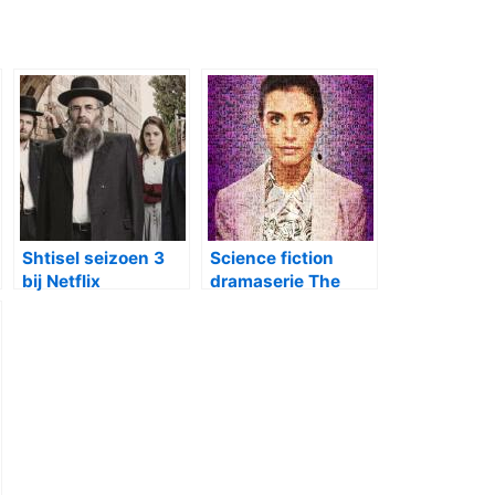
Shtisel seizoen 3
Science fiction
bij Netflix
dramaserie The
One bij Netflix