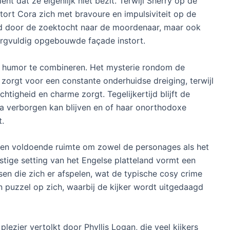
nt dat ze eigenlijk niet bezit. Terwijl Sherry op de
tort Cora zich met bravoure en impulsiviteit op de
ed door de zoektocht naar de moordenaar, maar ook
orgvuldig opgebouwde façade instort.
n humor te combineren. Het mysterie rondom de
zorgt voor een constante onderhuidse dreiging, terwijl
tigheid en charme zorgt. Tegelijkertijd blijft de
a verborgen kan blijven en of haar onorthodoxe
t.
zoen voldoende ruimte om zowel de personages als het
stige setting van het Engelse platteland vormt een
sen die zich er afspelen, wat de typische cosy crime
een puzzel op zich, waarbij de kijker wordt uitgedaagd
ezier vertolkt door Phyllis Logan, die veel kijkers