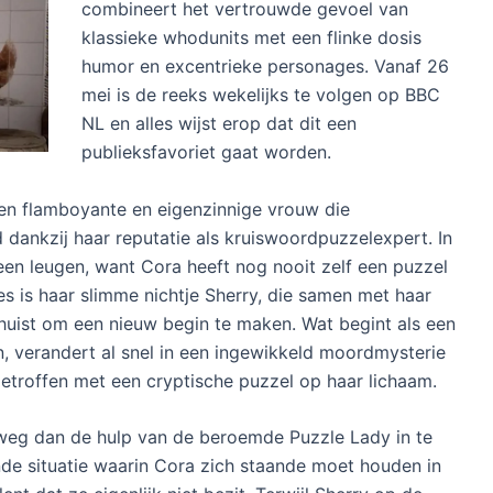
combineert het vertrouwde gevoel van
klassieke whodunits met een flinke dosis
humor en excentrieke personages. Vanaf 26
mei is de reeks wekelijks te volgen op BBC
NL en alles wijst erop dat dit een
publieksfavoriet gaat worden.
 een flamboyante en eigenzinnige vrouw die
dankzij haar reputatie als kruiswoordpuzzelexpert. In
een leugen, want Cora heeft nog nooit zelf een puzzel
es is haar slimme nichtje Sherry, die samen met haar
rhuist om een nieuw begin te maken. Wat begint als een
n, verandert al snel in een ingewikkeld moordmysterie
troffen met een cryptische puzzel op haar lichaam.
tweg dan de hulp van de beroemde Puzzle Lady in te
nde situatie waarin Cora zich staande moet houden in