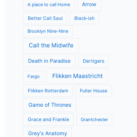
Arrow
A place to call Home
Better Call Saul
Black-ish
Brooklyn Nine-Nine
Call the Midwife
Death in Paradise
Dertigers
Flikken Maastricht
Fargo
Flikken Rotterdam
Fuller House
Game of Thrones
Grace and Frankie
Grantchester
Grey's Anatomy