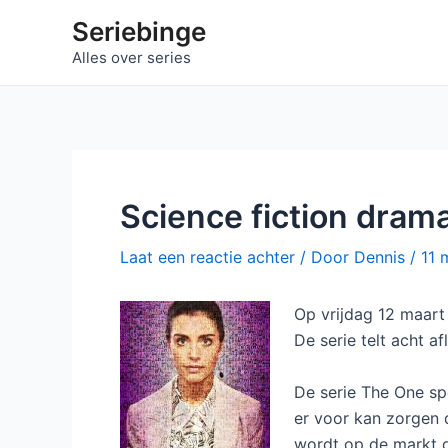
Ga
Seriebinge
naar
Alles over series
de
inhoud
Science fiction drama
Laat een reactie achter
/ Door
Dennis
/
11 
Op vrijdag 12 maart 
De serie telt acht af
De serie The One sp
er voor kan zorgen 
wordt op de markt 