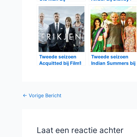
Disney+
Tweede seizoen
Tweede seizoen
Acquitted bij Film1
Indian Summers bij
BBC First
Bericht
←
Vorige Bericht
navigatie
Laat een reactie achter