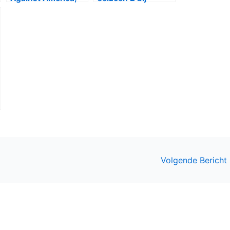
Netflix met The
Comedy Central
Duchess en The
One
Volgende Bericht