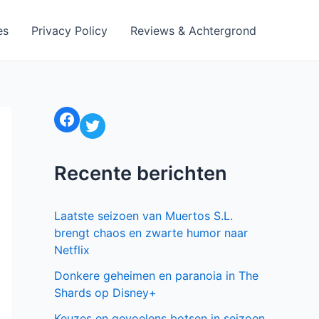
es
Privacy Policy
Reviews & Achtergrond
Facebook
Twitter
Recente berichten
Laatste seizoen van Muertos S.L.
brengt chaos en zwarte humor naar
Netflix
Donkere geheimen en paranoia in The
Shards op Disney+
Keuzes en gevoelens botsen in seizoen