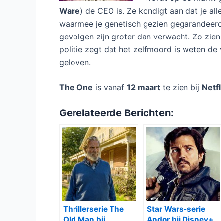
Ware
) de CEO is. Ze kondigt aan dat je a
waarmee je genetisch gezien gegarandeerd 
gevolgen zijn groter dan verwacht. Zo zie
politie zegt dat het zelfmoord is weten de
geloven.
The One
is vanaf
12 maart
te zien bij
Netfl
Gerelateerde Berichten:
Thrillerserie The
Star Wars-serie
Old Man bij
Andor bij Disney+