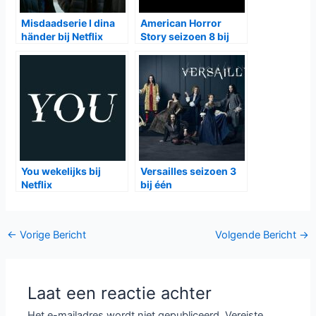
Bevergem
is vanaf woensdag
30 september
om
21:10
op
Canvas
te zien
Gerelateerde Berichten:
Pretty Little Liars
Historische
Summer School bij
detectiveserie
HBO Max
Shardlake bij Disney+