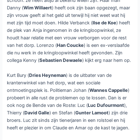
In het West-Vlaamse dorp Bevergem neemt standup-
comedian Freddy De Vadder (
Bart Vanneste
) zijn intrek in
een loft. De nogal bijzondere dorpgenoten zijn dan ook
opgetogen dat een ex-Rock’n’Roller in het dorp komt
wonen. Maar al snel blijkt dat de dorpelingen een stuk
excentrieker zijn dan gedacht.
Claude Delvoye (
Piet De Praitere
) is een echte
gemeentemedewerker, hij vindt zichzelf interessanter dan
dat hij is en hij denkt dat hij ook nogeens burgemeester
kan worden. Zijn vrouw Claudette (
Isabelle Van Hecke
) is
vooral verbitterd en mist haar kinderen die in het buitenland
studeren. Haar zus Martine (
Ann Tuts)
lijkt een
droomhuwelijk te hebben met Amar (
Zouzou Ben Chikha
),
maar of dat nou echt waar is?
Anja (
Maaike Cafmeyer
) heeft de lotto gewonnen en is
meteen weggegaan bij de kringloopwinkel. Nu er een
Bekende Vlaming in het dorp woont ziet ze haar kans