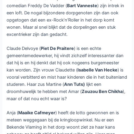
Komische reeks Bevergem
bij Canvas
Laat een reactie achter
/ Door
Dennis
/
29 september 2015
Vanaf woensdag 30 september
wordt op Canvas de komische
serie
Bevergem
uitgezonden. De
serie telt acht afleveringen.De
opnames vonden plaats in
Zwevegem, Sint-Denijs, Heestert
en Moen.