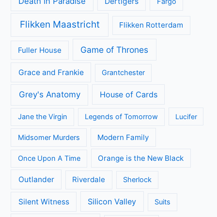
Achtergrond
Geen categorie
Kijkcijfers
Nieuws
Review
Series
All Creatures Great and Small
Arrow
A place to call Home
Better Call Saul
Black-ish
Call the Midwife
Brooklyn Nine-Nine