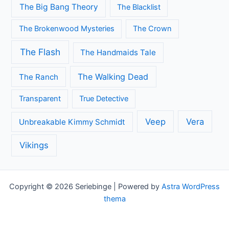
Death in Paradise
Dertigers
Fargo
Flikken Maastricht
Flikken Rotterdam
Game of Thrones
Fuller House
Grace and Frankie
Grantchester
Grey's Anatomy
House of Cards
Jane the Virgin
Legends of Tomorrow
Lucifer
Modern Family
Midsomer Murders
Orange is the New Black
Once Upon A Time
Outlander
Riverdale
Sherlock
Silicon Valley
Silent Witness
Suits