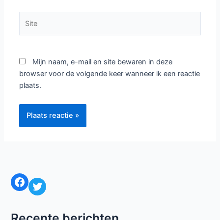
Het e-mailadres wordt niet gepubliceerd.
Vereiste
velden zijn gemarkeerd met
*
Typ
hier...
Naam*
E-
mail*