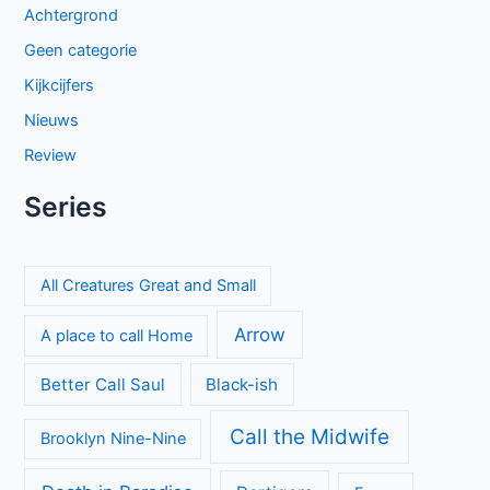
Keuzes en gevoelens botsen in seizoen 3 van My Life with
the Walter Boys
Cooper and Fry op BBC NL: Britse misdaadserie vol
mysterie en spanning
The Hardacres seizoen 2 op BBC NL: nieuw geld,
klassenstrijd en een gevaarlijke rivaal
Beck seizoen 11 op NPO 3: nieuwe generatie in Zweedse
misdaadserie
El mapa de los anhelos op Netflix: ontroerende Spaanse
serie over liefde en verlies
Sherlock & Daughter: nieuwe misdaadserie met frisse kijk
op Sherlock Holmes
Britse misdaadserie Suspect bij VRT1 en Canvas
Proyecto Final op Netflix: Mexicaanse tienerthriller over
online haat
Categorieën