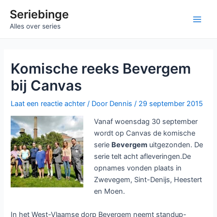
Ga
Seriebinge
naar
Ma
Alles over series
de
inhoud
Me