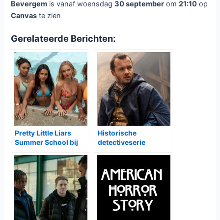
schoon: ze heeft altijd al bekend willen zijn. Haar man
Danny (
Wim Willaert
) heeft ook zijn baan opgezegt, maar
zijn vrouw geeft al het geld uit terwijl hij niet weet wat hij
met zijn tijd moet doen. Hilde Verbanck (
Ilse de Koe
) heeft
de plek van Anja ingenomen in de kringloopwinkel, ze
houdt haar relatie met een vrouw verborgen voor de rest
van het dorp. Lorenzo (
Han Coucke
) is een ex-verslaafde
die nu werk in de kringloopwinkel heeft gevonden. Zijn
collega Kenny (
Sebastien Dewaele
) kijkt erg naar hem op.
Kurt Bury (
Dries Heyneman
) is de uitbater van de
krantenwinkel van het dorp, wat een sociale
ontmoetingsplek is. Politieman Johan (
Wannes Cappelle
)
probeert in alle rust de problemen op te lossen. Dan is er
ook nog de Bende van de Roste: Luc (
Luc Dufourmont
),
Thierry (
David Galle
) en Stefan (
Gunter Lamoot
) zijn drie
broers. Luc zit sinds zijn tienerjaren in een rolstoel en hij
heeft er plezier in om Claude en Amar op de kast te jagen.