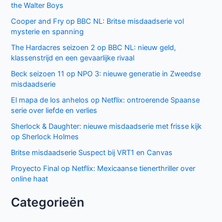
Recente berichten
Laatste seizoen van Muertos S.L. brengt chaos en zwarte
humor naar Netflix
Donkere geheimen en paranoia in The Shards op Disney+
Keuzes en gevoelens botsen in seizoen 3 van My Life with
the Walter Boys
Ted Lasso seizoen 4: verrassende comeback op Apple
TV+
De andere kant van de Bennet familie komt tot leven in
nieuwe HBO Max serie
Populair deze week
GIGN op Netflix: Franse actiethriller vol spanning en elite
missies
Sally Lockhart Mysteries brengt duistere Victoriaanse
intriges naar BBC NL